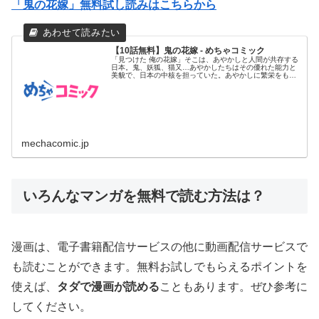
「鬼の花嫁」無料試し読みはこちらから
【10話無料】鬼の花嫁 - めちゃコミック
「見つけた 俺の花嫁」そこは、あやかしと人間が共存する
日本。鬼、妖狐、猫又…あやかしたちはその優れた能力と
美貌で、日本の中核を担っていた。あやかしに繁栄をもた
らす唯一無二の存...
mechacomic.jp
いろんなマンガを無料で読む方法は？
漫画は、電子書籍配信サービスの他に動画配信サービスで
も読むことができます。無料お試しでもらえるポイントを
使えば、
タダで漫画が読める
こともあります。ぜひ参考に
してください。