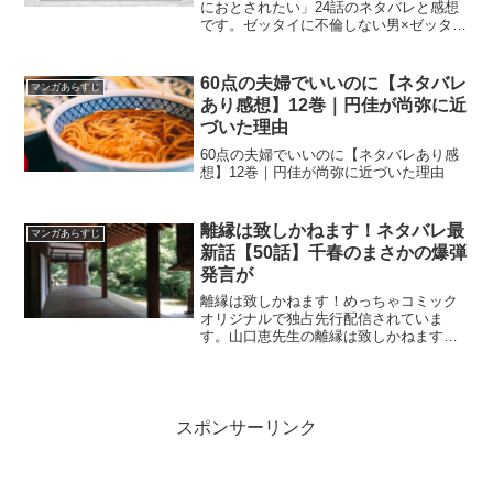
におとされたい」24話のネタバレと感想
です。ゼッタイに不倫しない男×ゼッタイ
に不倫させる女 真面目な相澤に平野は
枕営業をしたことがあるのかと聞く
60点の夫婦でいいのに【ネタバレ
マンガあらすじ
あり感想】12巻｜円佳が尚弥に近
づいた理由
60点の夫婦でいいのに【ネタバレあり感
想】12巻｜円佳が尚弥に近づいた理由
離縁は致しかねます！ネタバレ最
マンガあらすじ
新話【50話】千春のまさかの爆弾
発言が
離縁は致しかねます！めっちゃコミック
オリジナルで独占先行配信されていま
す。山口恵先生の離縁は致しかねます！
ネタバレ最新話【50話】千春のまさかの
爆弾発言が
スポンサーリンク