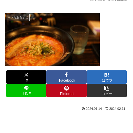
M
u
マンガあらすじ
t
e
X
Facebook
はてブ
LINE
Pinterest
コピー
2024.01.14
2024.02.11