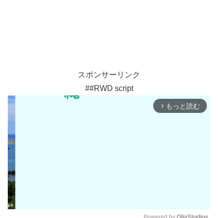
スポンサーリンク
##RWD script
もっと読む
arrow_forward_ios
Powered by 
GliaStudios