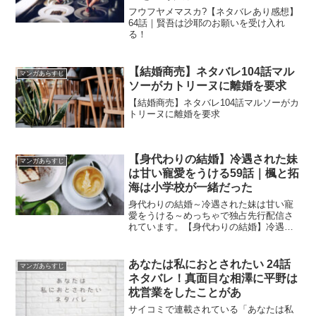
フウフヤメマスカ?【ネタバレあり感想】
64話｜賢吾は沙耶のお願いを受け入れ
る！
【結婚商売】ネタバレ104話マル
マンガあらすじ
ソーがカトリーヌに離婚を要求
【結婚商売】ネタバレ104話マルソーがカ
トリーヌに離婚を要求
【身代わりの結婚】冷遇された妹
マンガあらすじ
は甘い寵愛をうける59話｜楓と拓
海は小学校が一緒だった
身代わりの結婚～冷遇された妹は甘い寵
愛をうける～めっちゃで独占先行配信さ
れています。【身代わりの結婚】冷遇さ
れた妹は甘い寵愛をうける59話｜楓と拓
海は小学校が一緒だった
あなたは私におとされたい 24話
マンガあらすじ
ネタバレ！真面目な相澤に平野は
枕営業をしたことがあ
サイコミで連載されている「あなたは私