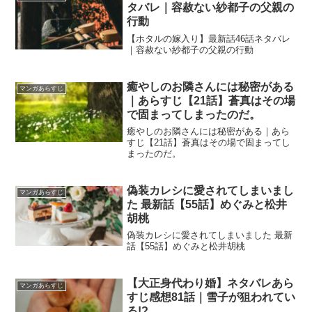
タバレ｜容赦ない紗都子の父親の
行動
【ホタルの嫁入り】最新話46話ネタバレ
｜容赦ない紗都子の父親の行動
癒やしのお隣さんには秘密がある
マンガあらすじ
｜あらすじ【21話】蒼真はその場
で固まってしまったのだ。
癒やしのお隣さんには秘密がある｜あら
すじ【21話】蒼真はその場で固まってし
まったのだ。
偽装カレシに愛されてしまいまし
マンガあらすじ
た 最新話【55話】めぐみと松井
胡桃
偽装カレシに愛されてしまいました 最新
話【55話】めぐみと松井胡桃
【大正身代わり婚】ネタバレあら
マンガあらすじ
すじ感想81話｜雪子が狙われてい
る!?