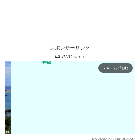
スポンサーリンク
##RWD script
もっと読む
arrow_forward_ios
Powered by 
GliaStudios