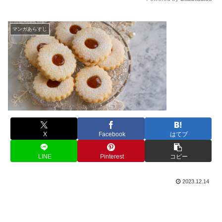
M
u
マンガあらすじ
t
e
X
Facebook
はてブ
LINE
Pinterest
コピー
2023.12.14