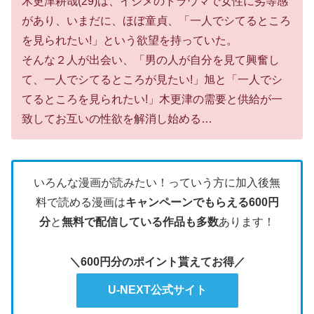
木更津耕哉(29)は、イジメのトラウマで女性に劣等感
があり、いまだに、ほぼ童貞、「一人でシてるところ
を見られたい!」という欲望を持っていた。
そんな２人が出会い、「男の人が自分を見て興奮し
て、一人でシてるところが見たい!」旭と「一人でシ
てるところを見られたい!」木更津の需要と供給が一
致してお互いの性欲を解消し始める…
いろんな漫画が読みたい！っていう方に加入後無
料で読める漫画は
キャンペーンでもらえる600円
分
と
無料で配信している作品も多数
あります！
＼600円分のポイント貰えてお得／
U-NEXT公式サイト