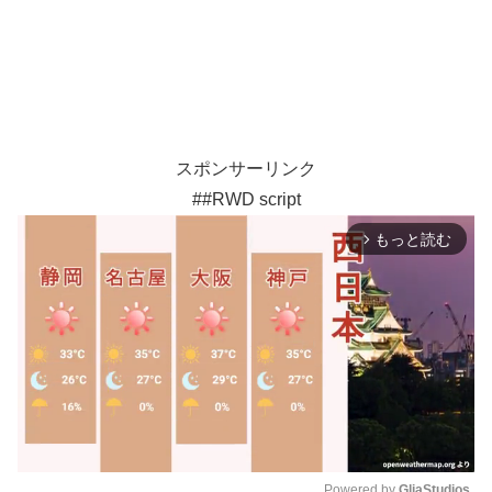
スポンサーリンク
##RWD script
もっと読む
arrow_forward_ios
Powered by 
GliaStudios