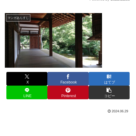
M
u
マンガあらすじ
t
e
X
Facebook
はてブ
LINE
Pinterest
コピー
2024.06.29