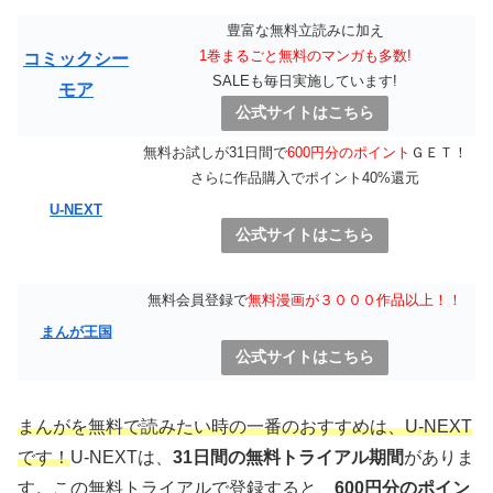
豊富な無料立読みに加え
1巻まるごと無料のマンガも多数!
コミックシー
SALEも毎日実施しています!
モア
公式サイトはこちら
無料お試しが31日間で
600円分のポイント
ＧＥＴ！
さらに作品購入でポイント40%還元
U-NEXT
公式サイトはこちら
無料会員登録で
無料漫画が３０００作品以上！！
まんが王国
公式サイトはこちら
まんがを無料で読みたい時の一番のおすすめは、U-NEXT
です！
U-NEXTは、
31日間の無料トライアル期間
がありま
す。この無料トライアルで登録すると、
600円分のポイン