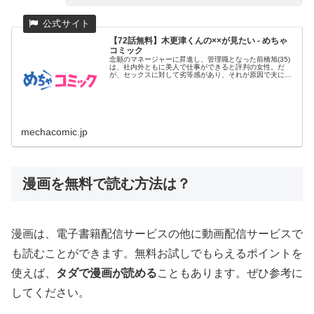
【72話無料】木更津くんの××が見たい - めちゃ
コミック
念願のマネージャーに昇進し、管理職となった前橋旭(35)
は、社内外ともに美人で仕事ができると評判の女性。だ
が、セックスに対して劣等感があり、それが原因で夫にも
浮気をされバツイ...
mechacomic.jp
漫画を無料で読む方法は？
漫画は、電子書籍配信サービスの他に動画配信サービスで
も読むことができます。無料お試しでもらえるポイントを
使えば、
タダで漫画が読める
こともあります。ぜひ参考に
してください。