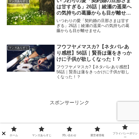
いつわりの愛「契約婚の旦那さま
マンガあらすじ
は甘すぎる」26話｜綾瀬の遥菜へ
の気持ちの葛藤からも目が離せま
せん
いつわりの愛「契約婚の旦那さまは甘す
ぎる」26話｜綾瀬の遥菜への気持ちの葛
藤からも目が離せません
フウフヤメマスカ?【ネタバレあ
マンガあらすじ
り感想】56話｜賢吾は蓮をきっか
けに子供が欲しくなった！？
フウフヤメマスカ?【ネタバレあり感想】
56話｜賢吾は蓮をきっかけに子供が欲し
くなった！？
スポンサーリンク
プライバシーポリシ
ホーム
マンガあらすじ
問い合わせ
運営者情報
ー