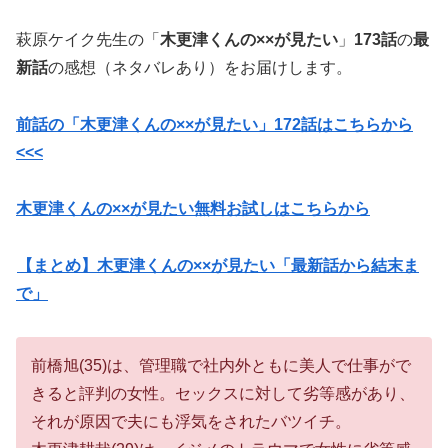
萩原ケイク先生の「
木更津くんの××が見たい
」
173話
の
最
新話
の感想（ネタバレあり）をお届けします。
前話の「木更津くんの××が見たい」172
話はこちらから
<<<
木更津くんの××が見たい無料お試しはこちらから
【まとめ】木更津くんの××が見たい「最新話から結末ま
で」
前橋旭(35)は、管理職で社内外ともに美人で仕事がで
きると評判の女性。セックスに対して劣等感があり、
それが原因で夫にも浮気をされたバツイチ。