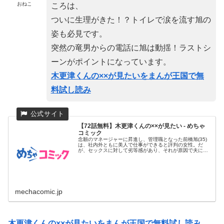
おねこ
ころは、
ついに生理がきた！？トイレで涙を流す旭の
姿も必見です。
突然の竜男からの電話に旭は動揺！ラストシ
ーンがポイントになっています。
木更津くんの××が見たいをまんが王国で無
料試し読み
【72話無料】木更津くんの××が見たい - めちゃ
コミック
念願のマネージャーに昇進し、管理職となった前橋旭(35)
は、社内外ともに美人で仕事ができると評判の女性。だ
が、セックスに対して劣等感があり、それが原因で夫にも
浮気をされバツイ...
mechacomic.jp
木更津くんの××が見たいをまんが王国で無料試し読み