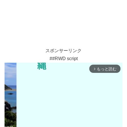
スポンサーリンク
##RWD script
もっと読む
arrow_forward_ios