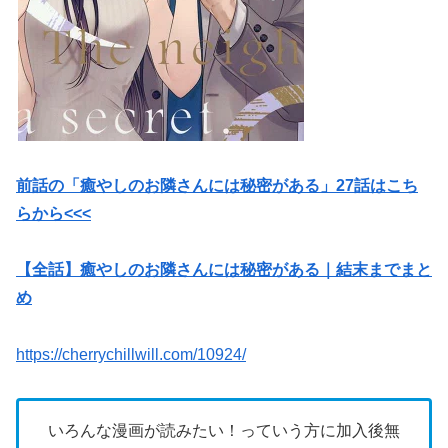
前話の「癒やしのお隣さんには秘密がある」27話はこち
らから<<<
【全話】癒やしのお隣さんには秘密がある｜結末までまと
め
https://cherrychillwill.com/10924/
いろんな漫画が読みたい！っていう方に加入後無