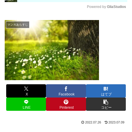
Powered by 
GliaStudios
M
u
マンガあらすじ
t
e
X
Facebook
はてブ
LINE
Pinterest
コピー
2022.07.26
2023.07.09