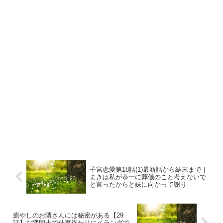
子宮恋愛第18話(1)最新話から結末まで｜
まきは私が恭一に葬儀のこと考えないで
と言ったからと妹に向かって謝り
癒やしのお隣さんには秘密がある【29
話】お隣同士で仕事終わりにベランダで