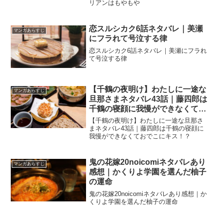
リアンはもやもや
恋スルシカク6話ネタバレ｜美瀬
マンガあらすじ
にフラれて号泣する律
恋スルシカク6話ネタバレ｜美瀬にフラれ
て号泣する律
【千鶴の夜明け】わたしに一途な
マンガあらすじ
旦那さまネタバレ43話｜藤四郎は
千鶴の寝顔に我慢ができなくてお
でこにキス！？
【千鶴の夜明け】わたしに一途な旦那さ
まネタバレ43話｜藤四郎は千鶴の寝顔に
我慢ができなくておでこにキス！？
鬼の花嫁20noicomiネタバレあり
マンガあらすじ
感想｜かくりよ学園を選んだ柚子
の運命
鬼の花嫁20noicomiネタバレあり感想｜か
くりよ学園を選んだ柚子の運命