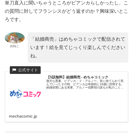
単刀直入に聞いちゃうところがビアンカらしかったし、こ
の質問に対してフランシスがどう返すのか？興味深いとこ
ろです。
「結婚商売」はめちゃコミックで配信されて
おねこ
います！絵を見てじっくり楽しんでください
ね。
【5話無料】結婚商売 - めちゃコミック
贅沢な悪妻、ビアンカ・ド・アルノー。皆に捨てられて死
んでいったその時、ビアンカは奇跡的に18歳に回帰する。
絶縁状態にある実家、アルノー伯爵領の誰もが私のことを
好きではなかった...
mechacomic.jp