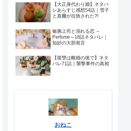
【大正身代わり婚】ネタバ
レあらすじ感想54話｜雪子
と真爾が拉致された?!
敏腕上司と溺れる恋 ～
Perfume～18話ネタバレ｜
知紗の大胆発言
【復讐は離婚の後で】ネタ
バレ71話｜襲撃事件の真相
おねこ