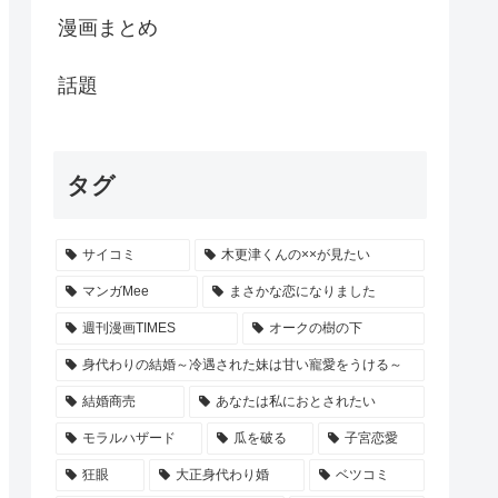
漫画まとめ
話題
タグ
サイコミ
木更津くんの××が見たい
マンガMee
まさかな恋になりました
週刊漫画TIMES
オークの樹の下
身代わりの結婚～冷遇された妹は甘い寵愛をうける～
結婚商売
あなたは私におとされたい
モラルハザード
瓜を破る
子宮恋愛
狂眼
大正身代わり婚
ベツコミ