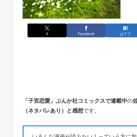
X
Facebook
はてブ
「子宮恋愛」
ぶんか社コミックスで連載中
の
（
ネタバレあり）と感想
です。
いろんな漫画が読みたい！っていう方に加