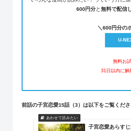
600円分
と
無料で配信
＼600円分
U-N
無料お
31日以内に
前話の子宮恋愛15話（3）は以下をご覧くださ
子宮恋愛あらすじ