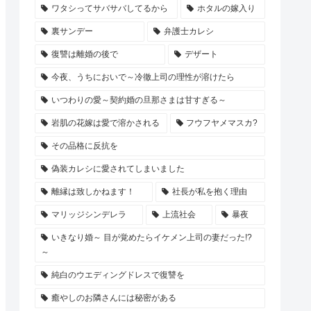
ワタシってサバサバしてるから
ホタルの嫁入り
裏サンデー
弁護士カレシ
復讐は離婚の後で
デザート
今夜、うちにおいで～冷徹上司の理性が溶けたら
いつわりの愛～契約婚の旦那さまは甘すぎる～
岩肌の花嫁は愛で溶かされる
フウフヤメマスカ?
その品格に反抗を
偽装カレシに愛されてしまいました
離縁は致しかねます！
社長が私を抱く理由
マリッジシンデレラ
上流社会
暴夜
いきなり婚～ 目が覚めたらイケメン上司の妻だった!?
～
純白のウエディングドレスで復讐を
癒やしのお隣さんには秘密がある