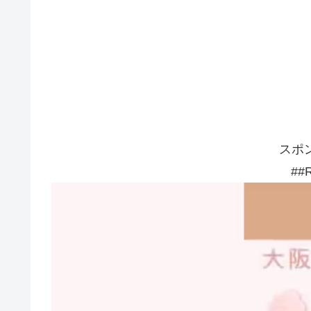
スポ
##R