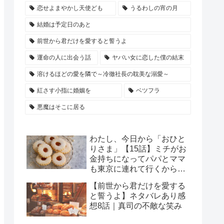
恋せよまやかし天使ども
うるわしの宵の月
結婚は予定日のあと
前世から君だけを愛すると誓うよ
運命の人に出会う話
ヤバい女に恋した僕の結末
溶けるほどの愛を隣で～冷徹社長の耽美な溺愛～
紅さす小指に婚姻を
ベツフラ
悪魔はそこに居る
わたし、今日から「おひと
りさま」【15話】ミチがお
金持ちになってパパとママ
も東京に連れて行くからと
言っていたことを思い出し
【前世から君だけを愛する
て
と誓うよ】ネタバレあり感
想8話｜真司の不敵な笑み