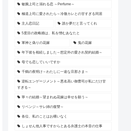
敏腕上司と溺れる恋 ～Perfume～
極道上司に愛されたら～冷徹カレとの甘すぎる同居
主人恋日記
誰か夢だと言ってくれ
5度目の政略婚は、私を憎むあなたと
軍神と偽りの花嫁
鬼の花嫁
年下彼を相続しました～想定外の愛され契約結婚～
母でも恋していいですか
千鶴の夜明け～わたしに一途な旦那さま～
逆転エンゲージメント～悪名高い御曹司が私にだけ甘
すぎる～
寧々の結婚～望まれぬ花嫁は幸せを願う～
リベンジ～サレ姉の復讐～
各位、私のことはお構いなく
しょせん他人事ですからとある弁護士の本音の仕事