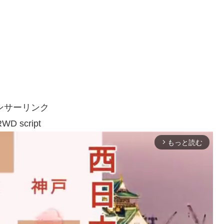
ンサーリンク
WD script
もっと読む
arrow_forward_ios