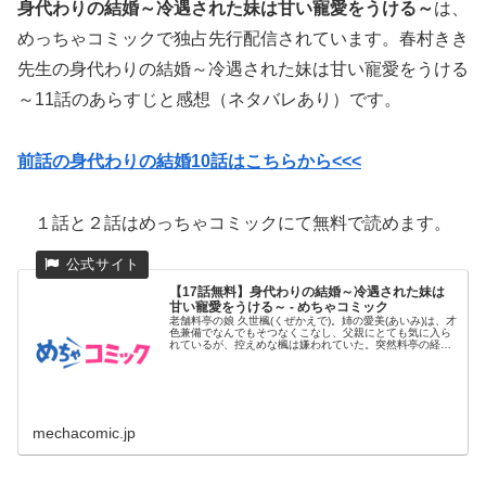
身代わりの結婚～冷遇された妹は甘い寵愛をうける～
は、
めっちゃコミックで独占先行配信されています。春村きき
先生の身代わりの結婚～冷遇された妹は甘い寵愛をうける
～11話のあらすじと感想（ネタバレあり）です。
前話の身代わりの結婚10話はこちらから<<<
１話と２話はめっちゃコミックにて無料で読めます。
【17話無料】身代わりの結婚～冷遇された妹は
甘い寵愛をうける～ - めちゃコミック
老舗料亭の娘 久世楓(くぜかえで)。姉の愛美(あいみ)は、才
色兼備でなんでもそつなくこなし、父親にとても気に入ら
れているが、控えめな楓は嫌われていた。突然料亭の経営
が傾いてし...
mechacomic.jp