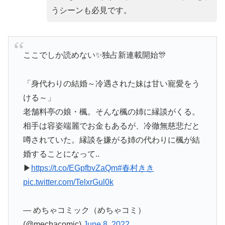
うシーンも必見です。
ここでしか読めない✨独占新連載開始🎊
「身代わりの結婚～冷遇された妹は甘い寵愛をう
ける～」
老舗料亭の娘・楓。そんな楓の姉に縁談がくる。
相手は容姿端麗でお金もあるが、冷徹無慈悲だと
噂されていた。縁談を嫌がる姉の代わりに楓が結
婚することになって..
▶
https://t.co/EGpfbvZaQm
#春村きき
pic.twitter.com/TelxrGul0k
— めちゃコミック（めちゃコミ）
(@mechacomic)
June 8, 2022