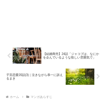
【結婚商売】24話「ジャコブは、なにか
を企んでいるような怪しい雰囲気で」
子宮恋愛20話(3)｜泣きながら恭一に訴え
るまき
ホーム
マンガあらすじ