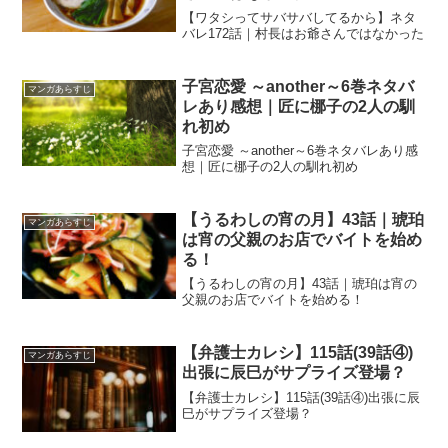
【ワタシってサバサバしてるから】ネタ
バレ172話｜村長はお爺さんではなかった
子宮恋愛 ～another～6巻ネタバ
マンガあらすじ
レあり感想｜匠に梛子の2人の馴
れ初め
子宮恋愛 ～another～6巻ネタバレあり感
想｜匠に梛子の2人の馴れ初め
【うるわしの宵の月】43話｜琥珀
マンガあらすじ
は宵の父親のお店でバイトを始め
る！
【うるわしの宵の月】43話｜琥珀は宵の
父親のお店でバイトを始める！
【弁護士カレシ】115話(39話④)
マンガあらすじ
出張に辰巳がサプライズ登場？
【弁護士カレシ】115話(39話④)出張に辰
巳がサプライズ登場？