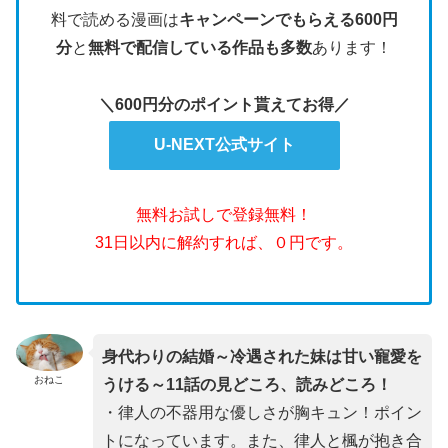
料で読める漫画は
キャンペーンでもらえる600円
分
と
無料で配信している作品も多数
あります！
＼600円分のポイント貰えてお得／
U-NEXT公式サイト
無料お試しで登録無料！
31日以内に解約すれば、０円です。
身代わりの結婚～冷遇された妹は甘い寵愛を
おねこ
うける～11話の見どころ、読みどころ！
・律人の不器用な優しさが胸キュン！ポイン
トになっています。また、律人と楓が抱き合