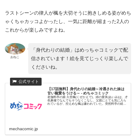
ラストシーンの律人が楓を大切そうに抱きしめる姿がめち
ゃくちゃカッコよかったし、一気に距離が縮まった2人の
これからが楽しみですよね。
「身代わりの結婚」はめっちゃコミックで配
おねこ
信されています！絵を見てじっくり楽しんで
くださいね。
【17話無料】身代わりの結婚～冷遇された妹は
甘い寵愛をうける～ - めちゃコミック
老舗料亭の娘 久世楓(くぜかえで)。姉の愛美(あいみ)は、才
色兼備でなんでもそつなくこなし、父親にとても気に入ら
れているが、控えめな楓は嫌われていた。突然料亭の経営
が傾いてし...
mechacomic.jp