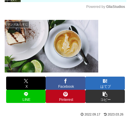
Powered by 
GliaStudios
M
u
マンガあらすじ
t
e
X
Facebook
はてブ
LINE
Pinterest
コピー
2022.09.17
2023.03.26