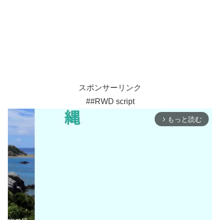
スポンサーリンク
##RWD script
もっと読む
arrow_forward_ios