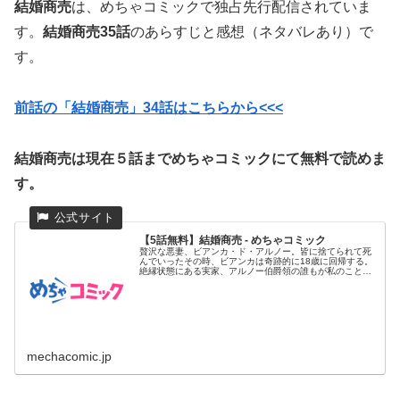
結婚商売
は、めちゃコミックで独占先行配信されていま
す。
結婚商売35話
のあらすじと感想（ネタバレあり）で
す。
前話の「結婚商売」34
話はこちらから<<<
結婚商売は現在５話までめちゃコミックにて無料で読めま
す。
【5話無料】結婚商売 - めちゃコミック
贅沢な悪妻、ビアンカ・ド・アルノー。皆に捨てられて死
んでいったその時、ビアンカは奇跡的に18歳に回帰する。
絶縁状態にある実家、アルノー伯爵領の誰もが私のことを
好きではなかった...
mechacomic.jp