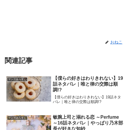
おねこ
関連記事
【僕らの好きはわりきれない】19
マンガあらすじ
話ネタバレ｜唯と律の交際は順
調!?
【僕らの好きはわりきれない】19話ネタ
バレ｜唯と律の交際は順調!?
敏腕上司と溺れる恋 ～Perfume
マンガあらすじ
～16話ネタバレ｜やっぱり乃木部
長が好きな知紗