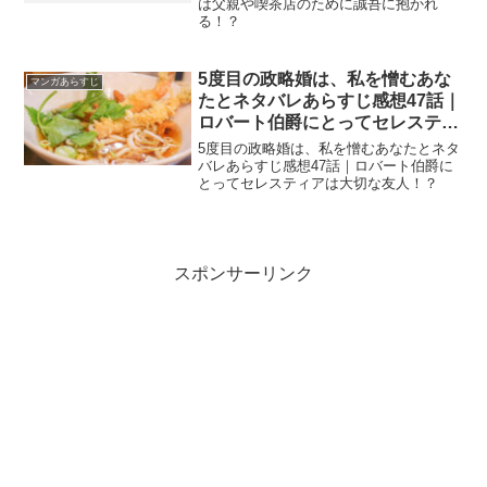
は父親や喫茶店のために誠吾に抱かれ
る！？
5度目の政略婚は、私を憎むあな
マンガあらすじ
たとネタバレあらすじ感想47話｜
ロバート伯爵にとってセレスティ
アは大切な友人！？
5度目の政略婚は、私を憎むあなたとネタ
バレあらすじ感想47話｜ロバート伯爵に
とってセレスティアは大切な友人！？
スポンサーリンク