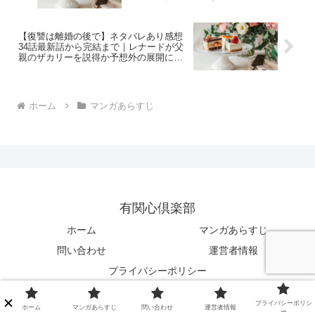
ードの本音とは
【復讐は離婚の後で】ネタバレあり感想
34話最新話から完結まで｜レナードが父
親のザカリーを説得か予想外の展開に困
惑するジュディ
ホーム
マンガあらすじ
有関心倶楽部
ホーム
マンガあらすじ
問い合わせ
運営者情報
プライバシーポリシー
© 2021-2026 有関心倶楽部.
プライバシーポリシ
ホーム
マンガあらすじ
問い合わせ
運営者情報
ー