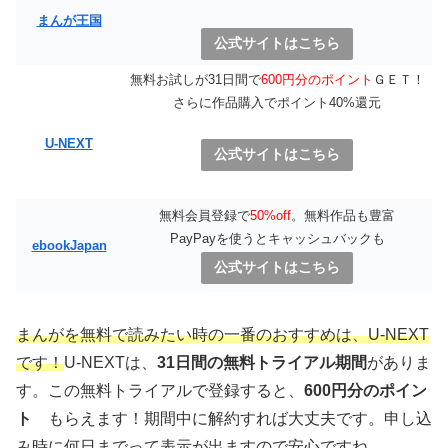
まんが王国
公式サイトはこちら
無料お試しが31日間で
600円分のポイント
ＧＥＴ！
さらに作品購入でポイント40%還元
U-NEXT
公式サイトはこちら
無料会員登録で
50%off
。無料作品も豊富
PayPayを使うとキャッシュバックも
ebookJapan
公式サイトはこちら
まんがを無料で読みたい時の一番のおすすめは、U-NEXT
です！
U-NEXTは、
31日間の無料トライアル期間
がありま
す。この無料トライアルで登録すると、
600円分のポイン
ト
もらえます！期間中に解約すれば大丈夫です。申し込
み時に何日までって表示が出ますので安心ですね。