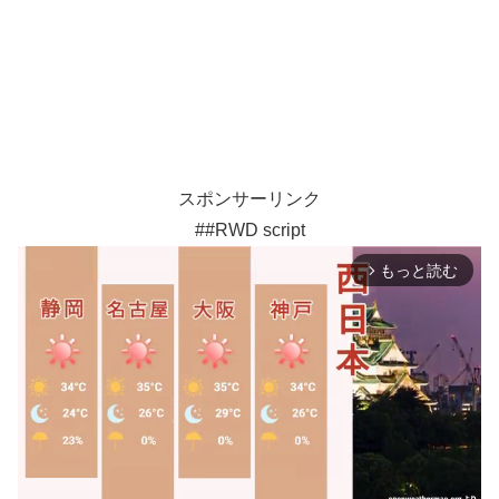
スポンサーリンク
##RWD script
もっと読む
arrow_forward_ios