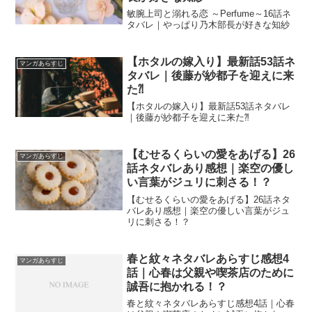
敏腕上司と溺れる恋 ～Perfume～16話ネ
タバレ｜やっぱり乃木部長が好きな知紗
【ホタルの嫁入り】最新話53話ネ
マンガあらすじ
タバレ｜後藤が紗都子を迎えに来
た⁈
【ホタルの嫁入り】最新話53話ネタバレ
｜後藤が紗都子を迎えに来た⁈
【むせるくらいの愛をあげる】26
マンガあらすじ
話ネタバレあり感想｜楽空の優し
い言葉がジュリに刺さる！？
【むせるくらいの愛をあげる】26話ネタ
バレあり感想｜楽空の優しい言葉がジュ
リに刺さる！？
春と紋々ネタバレあらすじ感想4
マンガあらすじ
話｜心春は父親や喫茶店のために
誠吾に抱かれる！？
春と紋々ネタバレあらすじ感想4話｜心春