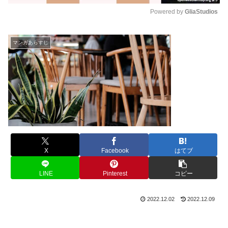
Powered by 
GliaStudios
M
u
マンガあらすじ
t
e
X
Facebook
はてブ
LINE
Pinterest
コピー
2022.12.02
2022.12.09