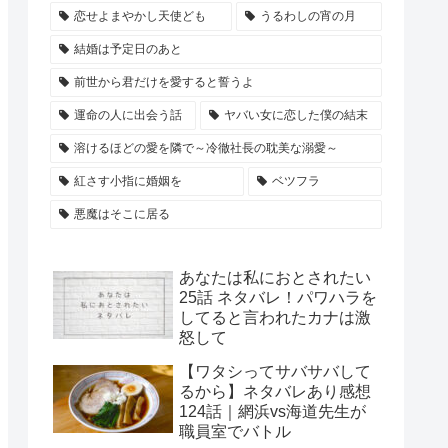
恋せよまやかし天使ども
うるわしの宵の月
結婚は予定日のあと
前世から君だけを愛すると誓うよ
運命の人に出会う話
ヤバい女に恋した僕の結末
溶けるほどの愛を隣で～冷徹社長の耽美な溺愛～
紅さす小指に婚姻を
ベツフラ
悪魔はそこに居る
あなたは私におとされたい
25話 ネタバレ！パワハラを
してると言われたカナは激
怒して
【ワタシってサバサバして
るから】ネタバレあり感想
124話｜網浜vs海道先生が
職員室でバトル