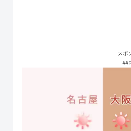
スポ
##R