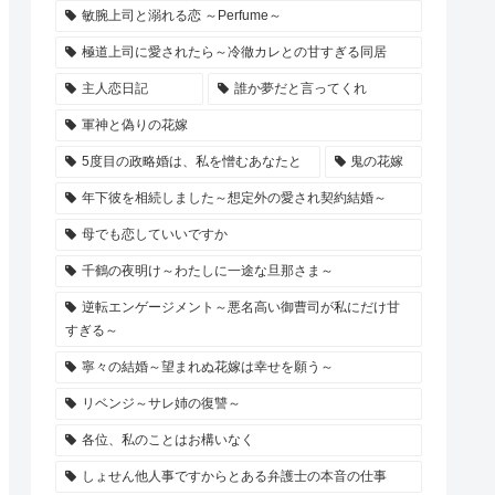
敏腕上司と溺れる恋 ～Perfume～
極道上司に愛されたら～冷徹カレとの甘すぎる同居
主人恋日記
誰か夢だと言ってくれ
軍神と偽りの花嫁
5度目の政略婚は、私を憎むあなたと
鬼の花嫁
年下彼を相続しました～想定外の愛され契約結婚～
母でも恋していいですか
千鶴の夜明け～わたしに一途な旦那さま～
逆転エンゲージメント～悪名高い御曹司が私にだけ甘
すぎる～
寧々の結婚～望まれぬ花嫁は幸せを願う～
リベンジ～サレ姉の復讐～
各位、私のことはお構いなく
しょせん他人事ですからとある弁護士の本音の仕事