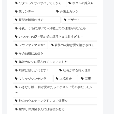
ワタシってサバサバしてるから
ホタルの嫁入り
裏サンデー
弁護士カレシ
復讐は離婚の後で
デザート
今夜、うちにおいで～冷徹上司の理性が溶けたら
いつわりの愛～契約婚の旦那さまは甘すぎる～
フウフヤメマスカ?
岩肌の花嫁は愛で溶かされる
その品格に反抗を
偽装カレシに愛されてしまいました
離縁は致しかねます！
社長が私を抱く理由
マリッジシンデレラ
上流社会
暴夜
いきなり婚～ 目が覚めたらイケメン上司の妻だった!?
～
純白のウエディングドレスで復讐を
癒やしのお隣さんには秘密がある