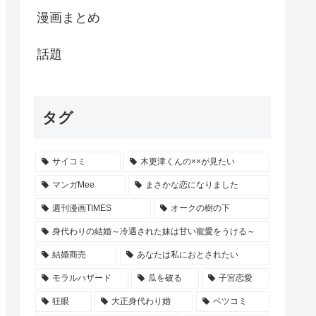
漫画まとめ
話題
タグ
サイコミ
木更津くんの××が見たい
マンガMee
まさかな恋になりました
週刊漫画TIMES
オークの樹の下
身代わりの結婚～冷遇された妹は甘い寵愛をうける～
結婚商売
あなたは私におとされたい
モラルハザード
瓜を破る
子宮恋愛
狂眼
大正身代わり婚
ベツコミ