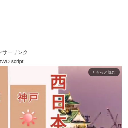
ンサーリンク
WD script
もっと読む
arrow_forward_ios