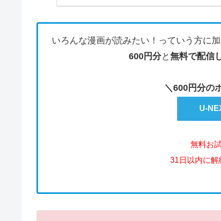
いろんな漫画が読みたい！っていう方に加
600円分
と
無料で配信
＼600円分
U-N
無料お
31日以内に