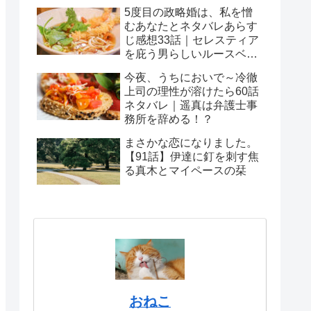
5度目の政略婚は、私を憎
むあなたとネタバレあらす
じ感想33話｜セレスティア
を庇う男らしいルースベル
ト
今夜、うちにおいで～冷徹
上司の理性が溶けたら60話
ネタバレ｜遥真は弁護士事
務所を辞める！？
まさかな恋になりました。
【91話】伊達に釘を刺す焦
る真木とマイペースの栞
おねこ