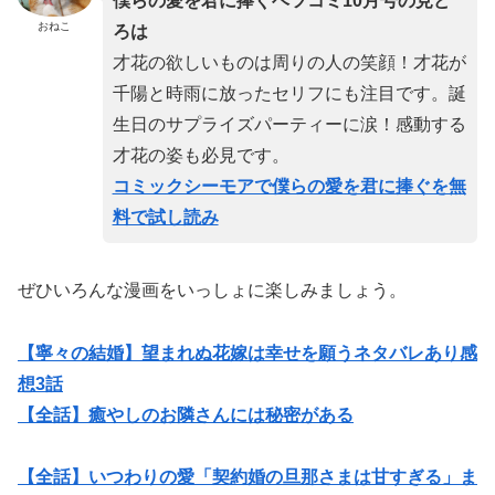
僕らの愛を君に捧ぐベツコミ10月号の見ど
おねこ
ろは
才花の欲しいものは周りの人の笑顔！才花が
千陽と時雨に放ったセリフにも注目です。誕
生日のサプライズパーティーに涙！感動する
才花の姿も必見です。
コミックシーモアで僕らの愛を君に捧ぐを無
料で試し読み
ぜひいろんな漫画をいっしょに楽しみましょう。
【寧々の結婚】望まれぬ花嫁は幸せを願うネタバレあり感
想3話
【全話】癒やしのお隣さんには秘密がある
【全話】いつわりの愛「契約婚の旦那さまは甘すぎる」ま