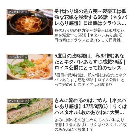
い
身代わり婚の処方箋～製薬王は孤
マンガあらすじ
独な花嫁を溺愛する66話【ネタバ
レあり感想】日出鶴はクラウスと
協力をして日野雅彦のことを調べ
身代わり婚の処方箋～製薬王は孤独な花
ていた！
嫁を溺愛する66話【ネタバレあり感想】
日出鶴はクラウスと協力をして日野雅彦
のことを調べていた！
5度目の政略婚は、私を憎むあな
マンガあらすじ
たとネタバレあらすじ感想36話｜
ロイス公爵にとって娘のセレステ
ィアは邪魔者!?
5度目の政略婚は、私を憎むあなたとネタ
バレあらすじ感想36話｜ロイス公爵にと
って娘のセレスティアは邪魔者!?
きみに溺れるのはごめん【ネタバ
マンガあらすじ
レあり感想】17話/9話(1)｜りくは
バスタオル1枚のあかねに大興
奮！？
きみに溺れるのはごめん【ネタバレあり
感想】17話/9話(1)｜りくはバスタオル1枚
のあかねに大興奮！？