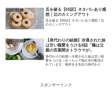
瓜を破る【65話】ネタバレあり感
マンガあらすじ
想｜辻のカミングアウト
瓜を破る【65話】ネタバレあり感想｜辻
のカミングアウト
【身代わりの結婚】冷遇された妹
マンガあらすじ
は甘い寵愛をうける8話「楓は父
親の言葉聞きトラウマが」
身代わりの結婚～冷遇された妹は甘い寵
愛をうける～めっちゃで独占先行配信さ
れています。春村きき先生の身代わりの
結婚～冷遇された妹は甘い寵愛をうける
～８話のあらすじと感想（ネタバレあ
り）です。１話と２話はめっちゃコミッ
クにて無料で読めます。
スポンサーリンク