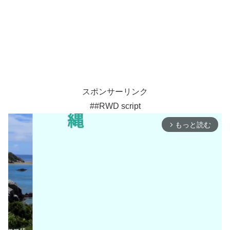
スポンサーリンク
##RWD script
もっと読む
arrow_forward_ios