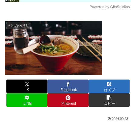
Powered by 
GliaStudios
M
u
マンガあらすじ
t
e
X
Facebook
はてブ
LINE
Pinterest
コピー
2024.09.23