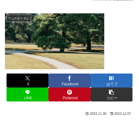
M
u
マンガあらすじ
t
e
X
Facebook
はてブ
LINE
Pinterest
コピー
2023.11.30
2023.12.07