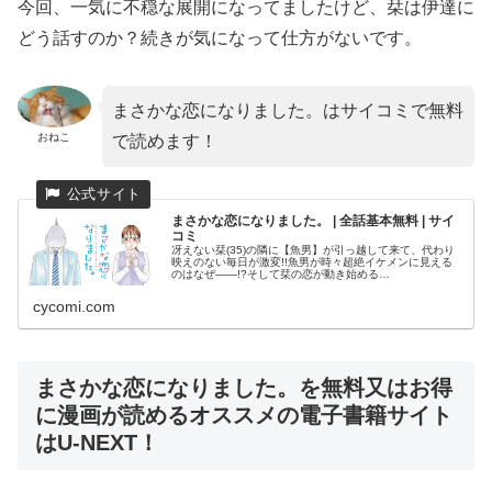
今回、一気に不穏な展開になってましたけど、栞は伊達に
どう話すのか？続きが気になって仕方がないです。
まさかな恋になりました。はサイコミで無料
おねこ
で読めます！
まさかな恋になりました。 | 全話基本無料 | サイ
コミ
冴えない栞(35)の隣に【魚男】が引っ越して来て、代わり
映えのない毎日が激変!!魚男が時々超絶イケメンに見える
のはなぜ――!?そして栞の恋が動き始める…
cycomi.com
まさかな恋になりました。を無料又はお得
に漫画が読めるオススメの電子書籍サイト
はU-NEXT！