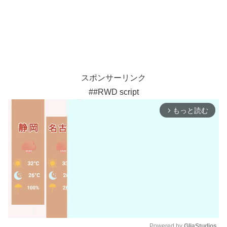
スポンサーリンク
##RWD script
もっと読む
arrow_forward_ios
Powered by 
GliaStudios