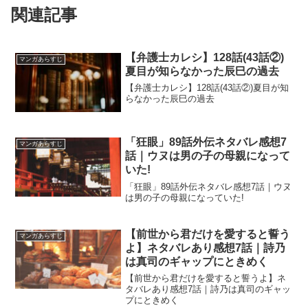
関連記事
【弁護士カレシ】128話(43話②)
マンガあらすじ
夏目が知らなかった辰巳の過去
【弁護士カレシ】128話(43話②)夏目が知
らなかった辰巳の過去
「狂眼」89話外伝ネタバレ感想7
マンガあらすじ
話｜ウヌは男の子の母親になって
いた!
「狂眼」89話外伝ネタバレ感想7話｜ウヌ
は男の子の母親になっていた!
【前世から君だけを愛すると誓う
マンガあらすじ
よ】ネタバレあり感想7話｜詩乃
は真司のギャップにときめく
【前世から君だけを愛すると誓うよ】ネ
タバレあり感想7話｜詩乃は真司のギャッ
プにときめく