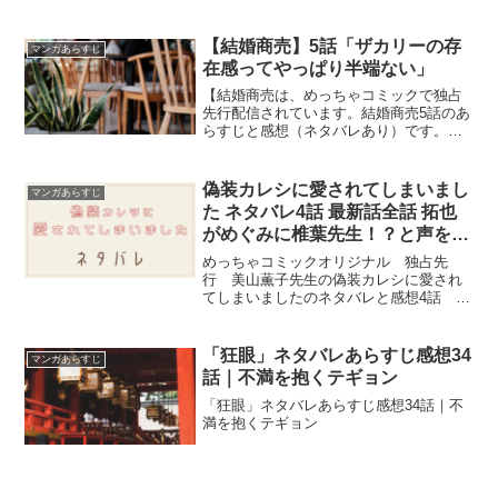
【結婚商売】5話「ザカリーの存
マンガあらすじ
在感ってやっぱり半端ない」
【結婚商売は、めっちゃコミックで独占
先行配信されています。結婚商売5話のあ
らすじと感想（ネタバレあり）です。現
在５話までめっちゃコミックにて無料で
読めます。【結婚商売】5話「ザカリーの
存在感ってやっぱり半端ない」
偽装カレシに愛されてしまいまし
マンガあらすじ
た ネタバレ4話 最新話全話 拓也
がめぐみに椎葉先生！？と声を…
めっちゃコミックオリジナル 独占先
行 美山薫子先生の偽装カレシに愛され
てしまいましたのネタバレと感想4話 最
新話から最終話まで全話 拓也がめぐみ
に椎葉先生！？と声を掛けたので、めぐ
みは山内先生この度は婚約おめでとうご
「狂眼」ネタバレあらすじ感想34
マンガあらすじ
ざいます…と、平然を装いながら言った
話｜不満を抱くテギョン
の
「狂眼」ネタバレあらすじ感想34話｜不
満を抱くテギョン