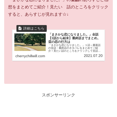
想をまとめてご紹介！見たい 話のところをクリック
すると、あらすじが見れます☆↓
「まさかな恋になりました。」全話
【1話から結末】最終話までまとめ。
栞の恋の行方は
「まさかな恋になりました。」１話～最新話
の全話・最終話のネタバレをまとめてご紹
介！見たい話のところをクリックして全話の
あらすじが見れます。冴えない岩井栞（３
2021.07.20
cherrychillwill.com
５）の隣に引っ越してきた伊達。なぜか栞に
は魚男に見えてしまう。が時々イケメン
に！？これまでの冴えない日常が激変する！
ラブコメの鬼才邑咲奇先生の人気作品です！
スポンサーリンク