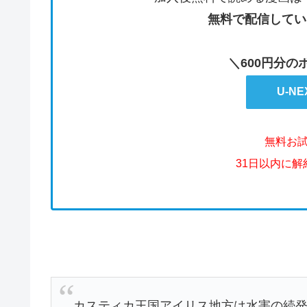
無料で配信してい
＼600円分
U-N
無料お
31日以内に
カスティカ王国アイリス地方は水害の続