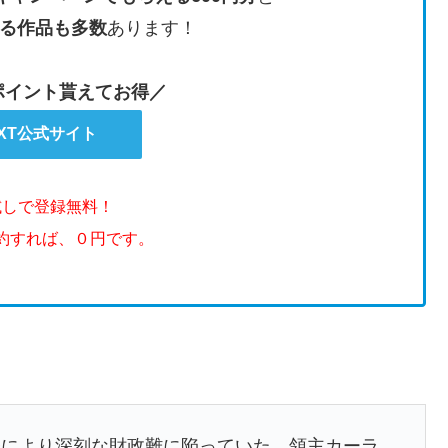
る作品も多数
あります！
のポイント貰えてお得／
EXT公式サイト
試しで登録無料！
解約すれば、０円です。
発により深刻な財政難に陥っていた。領主カーラ