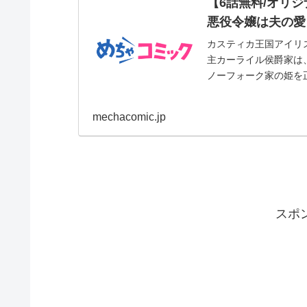
【6話無料/オリ
悪役令嬢は夫の愛
カスティカ王国アイリ
主カーライル侯爵家は
ノーフォーク家の姫を正
mechacomic.jp
スポ