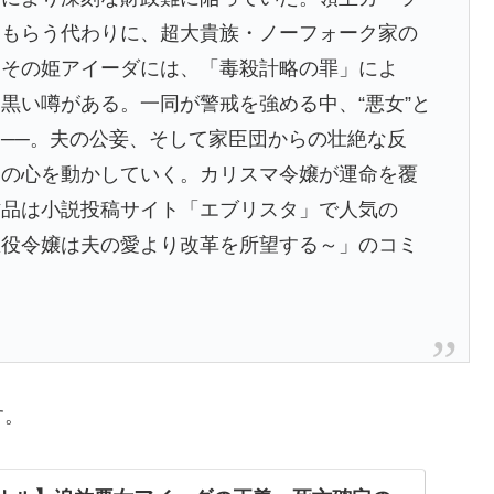
てもらう代わりに、超大貴族・ノーフォーク家の
しその姫アイーダには、「毒殺計略の罪」によ
黒い噂がある。一同が警戒を強める中、“悪女”と
──。夫の公妾、そして家臣団からの壮絶な反
々の心を動かしていく。カリスマ令嬢が運命を覆
作品は小説投稿サイト「エブリスタ」で人気の
悪役令嬢は夫の愛より改革を所望する～」のコミ
す。