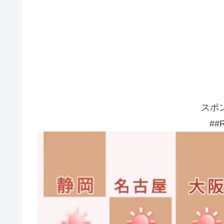
スポ
##R