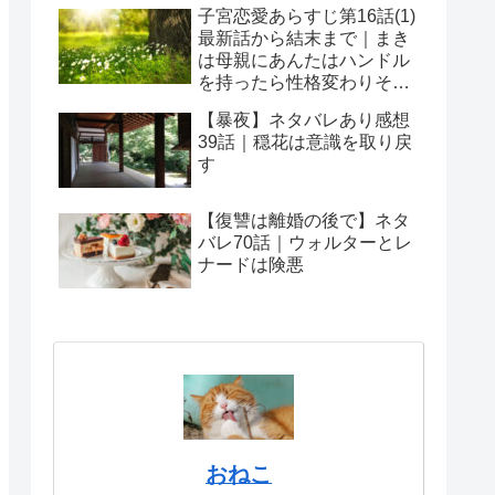
子宮恋愛あらすじ第16話(1)
最新話から結末まで｜まき
は母親にあんたはハンドル
を持ったら性格変わりそう
だから
【暴夜】ネタバレあり感想
39話｜穏花は意識を取り戻
す
【復讐は離婚の後で】ネタ
バレ70話｜ウォルターとレ
ナードは険悪
おねこ