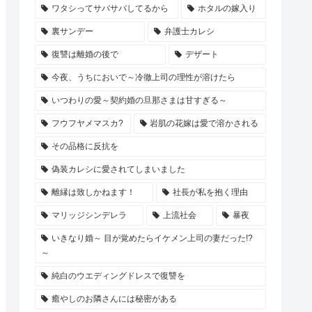
ワタシってサバサバしてるから
ホタルの嫁入り
裏サンデー
弁護士カレシ
復讐は離婚の後で
デザート
今夜、うちにおいで～冷徹上司の理性が溶けたら
いつわりの愛～契約婚の旦那さまは甘すぎる～
フウフヤメマスカ?
岩肌の花嫁は愛で溶かされる
その品格に反抗を
偽装カレシに愛されてしまいました
離縁は致しかねます！
社長が私を抱く理由
マリッジシンデレラ
上流社会
暴夜
いきなり婚～ 目が覚めたらイケメン上司の妻だった!?
～
純白のウエディングドレスで復讐を
癒やしのお隣さんには秘密がある