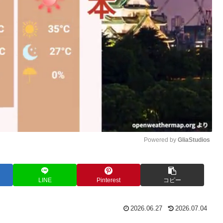
Powered by 
GliaStudios
M
LINE
Pinterest
コピー
u
t
e
2026.06.27
2026.07.04