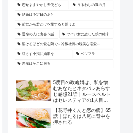
恋せよまやかし天使ども
うるわしの宵の月
結婚は予定日のあと
前世から君だけを愛すると誓うよ
運命の人に出会う話
ヤバい女に恋した僕の結末
溶けるほどの愛を隣で～冷徹社長の耽美な溺愛～
紅さす小指に婚姻を
ベツフラ
悪魔はそこに居る
5度目の政略婚は、私を憎
むあなたとネタバレあらす
じ感想21話｜ルースベルト
はセレスティアの1人目の
夫のチェスターと対面
【花野井くんと恋の病】65
話｜ほたるは八尾に背中を
押される