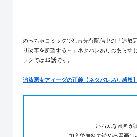
めっちゃコミックで独占先行配信中の「追放
り改革を所望する～」ネタバレありのあらす
ックでは
13話
です。
追放悪女アイーダの正義【ネタバレあり感想】12
いろんな漫画が
加入後無料で読める漫画は