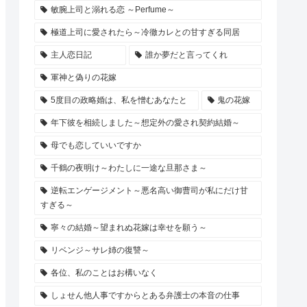
敏腕上司と溺れる恋 ～Perfume～
極道上司に愛されたら～冷徹カレとの甘すぎる同居
主人恋日記
誰か夢だと言ってくれ
軍神と偽りの花嫁
5度目の政略婚は、私を憎むあなたと
鬼の花嫁
年下彼を相続しました～想定外の愛され契約結婚～
母でも恋していいですか
千鶴の夜明け～わたしに一途な旦那さま～
逆転エンゲージメント～悪名高い御曹司が私にだけ甘
すぎる～
寧々の結婚～望まれぬ花嫁は幸せを願う～
リベンジ～サレ姉の復讐～
各位、私のことはお構いなく
しょせん他人事ですからとある弁護士の本音の仕事