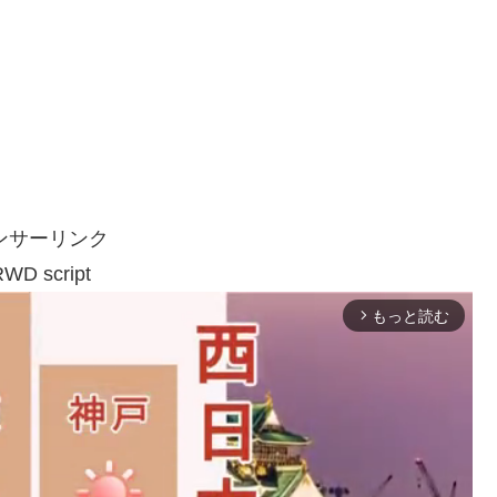
ンサーリンク
WD script
もっと読む
arrow_forward_ios