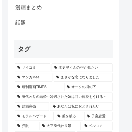
漫画まとめ
話題
タグ
サイコミ
木更津くんの××が見たい
マンガMee
まさかな恋になりました
週刊漫画TIMES
オークの樹の下
身代わりの結婚～冷遇された妹は甘い寵愛をうける～
結婚商売
あなたは私におとされたい
モラルハザード
瓜を破る
子宮恋愛
狂眼
大正身代わり婚
ベツコミ