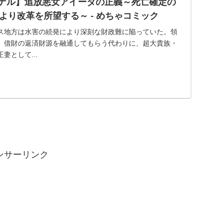
ジナル】追放悪女アイーダの正義～死亡確定の
より改革を所望する～ - めちゃコミック
ス地方は水害の続発により深刻な財政難に陥っていた。領
、借財の返済財源を融通してもらう代わりに、超大貴族・
妻として...
ンサーリンク