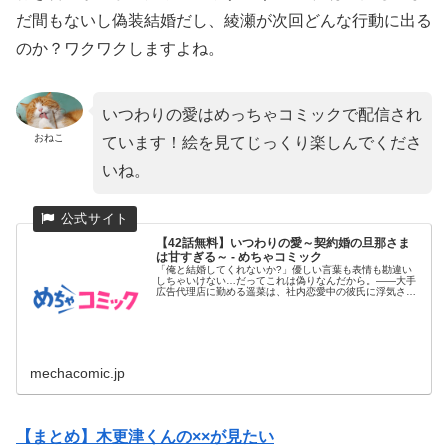
だ間もないし偽装結婚だし、綾瀬が次回どんな行動に出る
のか？ワクワクしますよね。
いつわりの愛はめっちゃコミックで配信され
おねこ
ています！絵を見てじっくり楽しんでくださ
いね。
【42話無料】いつわりの愛～契約婚の旦那さま
は甘すぎる～ - めちゃコミック
「俺と結婚してくれないか?」優しい言葉も表情も勘違い
しちゃいけない…だってこれは偽りなんだから。――大手
広告代理店に勤める遥菜は、社内恋愛中の彼氏に浮気さ
れ、会社を去ることに...
mechacomic.jp
【まとめ】木更津くんの××が見たい