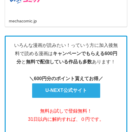
れ、会社を去ることに...
mechacomic.jp
いろんな漫画が読みたい！っていう方に加入後無
料で読める漫画は
キャンペーンでもらえる600円
分
と
無料で配信している作品も多数
あります！
＼600円分のポイント貰えてお得／
U-NEXT公式サイト
無料お試しで登録無料！
31日以内に解約すれば、０円です。