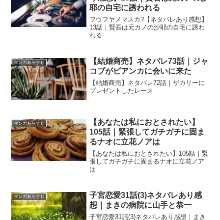
耶の自宅に誘われる
フウフヤメマスカ?【ネタバレあり感想】
13話｜賢吾は元カノの沙耶の自宅に誘わ
れる
【結婚商売】ネタバレ73話｜ジャ
マンガあらすじ
コブがビアンカに会いに来た
【結婚商売】ネタバレ72話｜ザカリーに
プレゼントしたレース
【あなたは私におとされたい】
マンガあらすじ
105話｜緊張してガチガチに固ま
るナオに立花ノアは
【あなたは私におとされたい】105話｜緊
張してガチガチに固まるナオに立花ノア
は
子宮恋愛31話(3)ネタバレあり感
マンガあらすじ
想｜まきの病院に山手と恭一
子宮恋愛31話(3)ネタバレあり感想｜まき