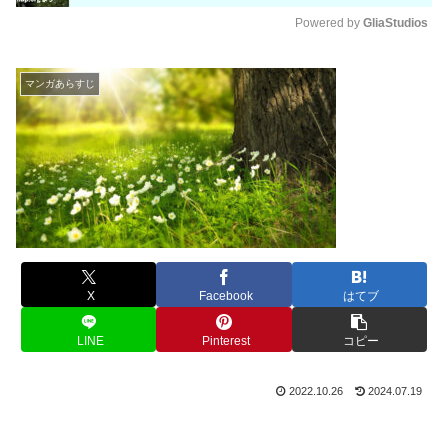
Powered by 
GliaStudios
M
u
マンガあらすじ
t
e
X
Facebook
はてブ
LINE
Pinterest
コピー
2022.10.26
2024.07.19