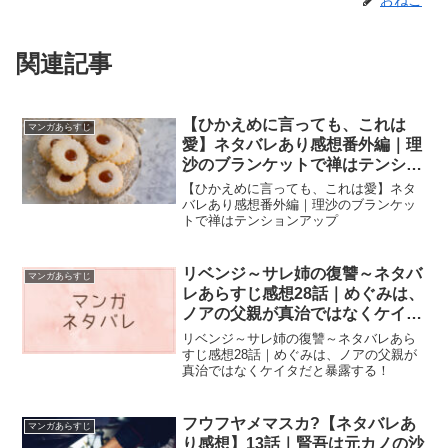
関連記事
【ひかえめに言っても、これは
マンガあらすじ
愛】ネタバレあり感想番外編｜理
沙のブランケットで禅はテンショ
ンアップ
【ひかえめに言っても、これは愛】ネタ
バレあり感想番外編｜理沙のブランケッ
トで禅はテンションアップ
リベンジ～サレ姉の復讐～ネタバ
マンガあらすじ
レあらすじ感想28話｜めぐみは、
ノアの父親が真治ではなくケイタ
だと暴露する！
リベンジ～サレ姉の復讐～ネタバレあら
すじ感想28話｜めぐみは、ノアの父親が
真治ではなくケイタだと暴露する！
フウフヤメマスカ?【ネタバレあ
マンガあらすじ
り感想】13話｜賢吾は元カノの沙