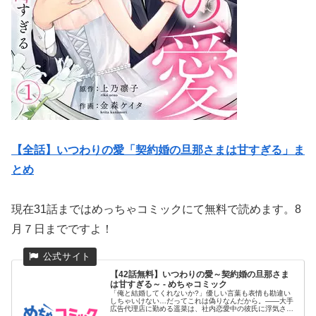
【全話】いつわりの愛「契約婚の旦那さまは甘すぎる」ま
とめ
現在31話まではめっちゃコミックにて無料で読めます。8
月７日までですよ！
【42話無料】いつわりの愛～契約婚の旦那さま
は甘すぎる～ - めちゃコミック
「俺と結婚してくれないか?」優しい言葉も表情も勘違い
しちゃいけない…だってこれは偽りなんだから。――大手
広告代理店に勤める遥菜は、社内恋愛中の彼氏に浮気さ