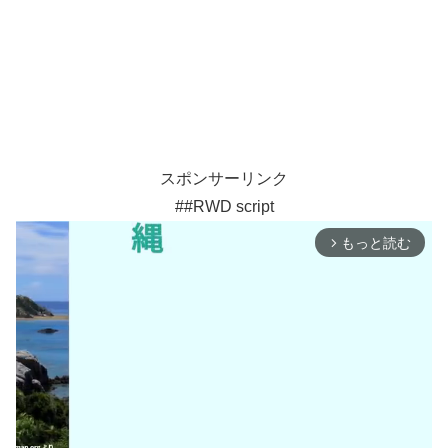
スポンサーリンク
##RWD script
もっと読む
arrow_forward_ios