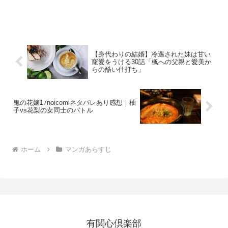
【身代わりの結婚】冷遇された妹は甘い
寵愛をうける30話「楓への父親と愛美か
らの酷い仕打ち」
鬼の花嫁17noicomiネタバレあり感想｜柚
子vs花梨の女同士のバトル
ホーム
マンガあらすじ
有関心倶楽部