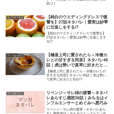
気づく
【純白のウエディングドレスで復
マンガあらすじ
讐を】27話ネタバレ｜愛実は紗季
に仕返しをする!?
【純白のウエディングドレスで復讐を】
27話ネタバレ｜愛実は紗季に仕返しをす
る!?
【極道上司に愛されたら～冷徹カ
マンガあらすじ
レとの甘すぎる同居】ネタバレ46
話｜虎は勢いで真琴に好きだと告
白!?
【極道上司に愛されたら～冷徹カレとの
甘すぎる同居】ネタバレ46話｜虎は勢い
で真琴に好きだと告白!?
リベンジ～サレ姉の復讐～ネタバ
マンガあらすじ
レあらすじ感想36話｜みちるはイ
ンフルエンサーとめぐみへ悪巧み
リベンジ～サレ姉の復讐～ネタバレあら
すじ感想36話｜みちるはインフルエンサ