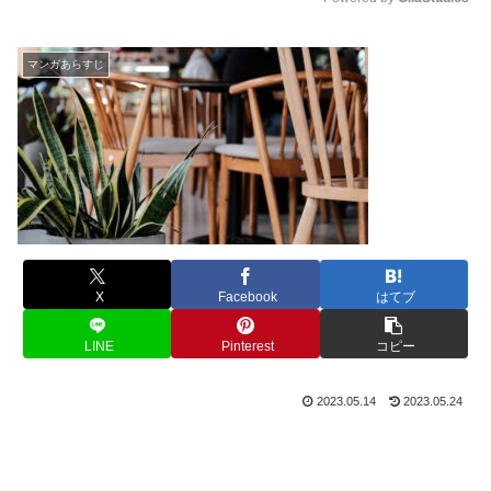
M
u
マンガあらすじ
t
e
X
Facebook
はてブ
LINE
Pinterest
コピー
2023.05.14
2023.05.24