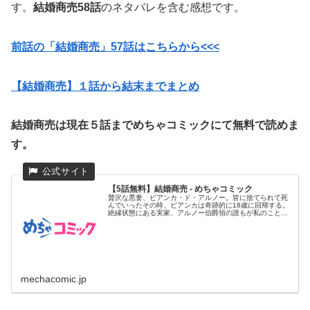
す。
結婚商売58話
のネタバレを含む感想です。
前話の「結婚商売」57
話はこちらから<<<
【結婚商売】１話から結末までまとめ
結婚商売は現在５話までめちゃコミックにて無料で読めま
す。
【5話無料】結婚商売 - めちゃコミック
贅沢な悪妻、ビアンカ・ド・アルノー。皆に捨てられて死
んでいったその時、ビアンカは奇跡的に18歳に回帰する。
絶縁状態にある実家、アルノー伯爵領の誰もが私のことを
好きではなかった...
mechacomic.jp