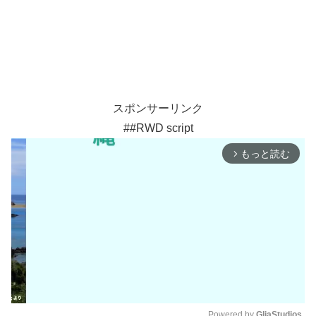
スポンサーリンク
##RWD script
もっと読む
arrow_forward_ios
Powered by 
GliaStudios