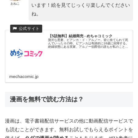
おねこ
います！絵を見てじっくり楽しんでください
ね。
【5話無料】結婚商売 - めちゃコミック
贅沢な悪妻、ビアンカ・ド・アルノー。皆に捨てられて死
んでいったその時、ビアンカは奇跡的に18歳に回帰する。
絶縁状態にある実家、アルノー伯爵領の誰もが私のことを
好きではなかった...
mechacomic.jp
漫画を無料で読む方法は？
漫画は、電子書籍配信サービスの他に動画配信サービスで
も読むことができます。無料お試しでもらえるポイントを