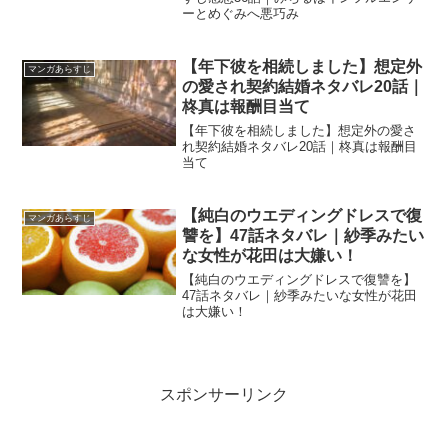
ーとめぐみへ悪巧み
【年下彼を相続しました】想定外
マンガあらすじ
の愛され契約結婚ネタバレ20話｜
柊真は報酬目当て
【年下彼を相続しました】想定外の愛さ
れ契約結婚ネタバレ20話｜柊真は報酬目
当て
【純白のウエディングドレスで復
マンガあらすじ
讐を】47話ネタバレ｜紗季みたい
な女性が花田は大嫌い！
【純白のウエディングドレスで復讐を】
47話ネタバレ｜紗季みたいな女性が花田
は大嫌い！
スポンサーリンク