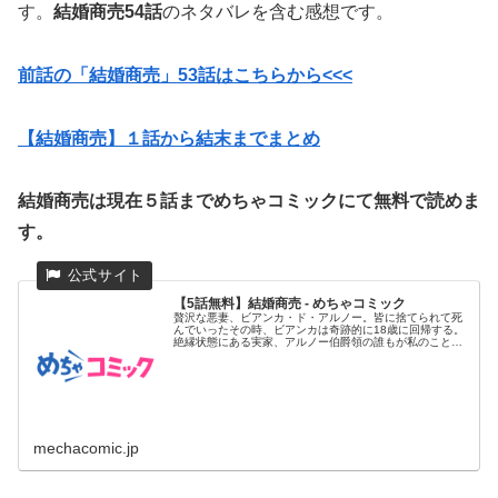
す。
結婚商売54話
のネタバレを含む感想です。
前話の「結婚商売」53
話はこちらから<<<
【結婚商売】１話から結末までまとめ
結婚商売は現在５話までめちゃコミックにて無料で読めま
す。
【5話無料】結婚商売 - めちゃコミック
贅沢な悪妻、ビアンカ・ド・アルノー。皆に捨てられて死
んでいったその時、ビアンカは奇跡的に18歳に回帰する。
絶縁状態にある実家、アルノー伯爵領の誰もが私のことを
好きではなかった...
mechacomic.jp