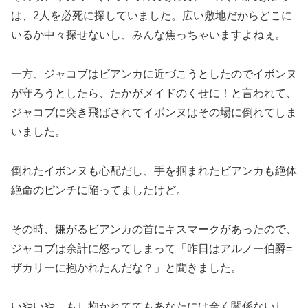
は、2人を必死に探していました。広い敷地だからどこに
いるか中々探せないし、みんな焦っちゃいますよねぇ。
一方、ジャコブはビアンカに近づこうとしたのでイボンヌ
が守ろうとしたら、たかがメイドのくせに！と言われて、
ジャコブに突き飛ばされてイボンヌはその場に倒れてしま
いました。
倒れたイボンヌも心配だし、手を掴まれたビアンカも絶体
絶命のピンチに陥ってましたけど。
その時、嫌がるビアンカの首にキスマークがあったので、
ジャコブは余計に怒ってしまって「昨日はアルノー伯爵=
ザカリーに抱かれたんだな？」と聞きました。
いやいや、もし抱かれててもあなたには全く関係ないし、