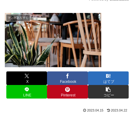
M
u
マンガあらすじ
t
e
X
Facebook
はてブ
LINE
Pinterest
コピー
2023.04.15
2023.04.22