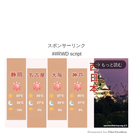
スポンサーリンク
##RWD script
もっと読む
arrow_forward_ios
Powered by 
GliaStudios