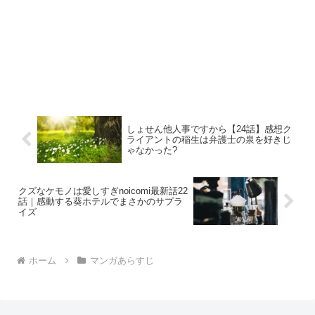
しょせん他人事ですから【24話】感想ク
ライアントの稲生は弁護士の泉を好きじ
ゃなかった?
クズなケモノは愛しすぎnoicomi最新話22
話｜感動する葵ホテルでまさかのサプラ
イズ
ホーム
マンガあらすじ