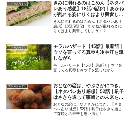
きみに溺れるのはごめん【ネタバ
マンガあらすじ
レあり感想】18話/9話(2)｜あかね
が乱れる姿にりくはより興奮して
しまう！？
きみに溺れるのはごめん【ネタバレあり
感想】18話/9話(2)｜あかねが乱れる姿に
りくはより興奮してしまう！？
モラルハザード【45話】最新話｜
マンガあらすじ
ウソを言ってる真琴も冷や汗を流
しながら
モラルハザード【45話】最新話｜ウソを
言ってる真琴も冷や汗を流しながら
おとなの恋は、やぶさかにつき。
マンガあらすじ
【ネタバレあり感想】52話｜駒子
はさきを通じて森崎との未来を思
い描く！
おとなの恋は、やぶさかにつき。【ネタ
バレあり感想】52話｜駒子はさきを通じ
て森崎との未来を思い描く！