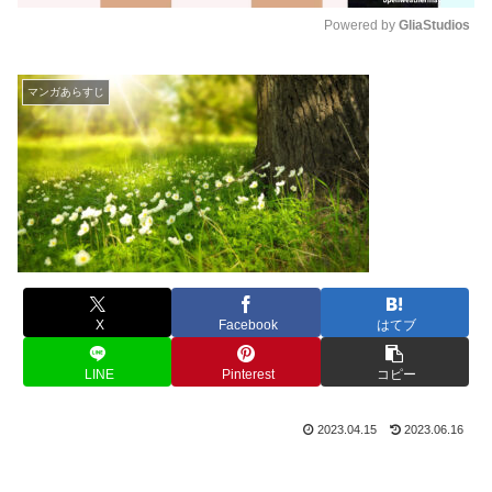
Powered by 
GliaStudios
M
u
マンガあらすじ
t
e
X
Facebook
はてブ
LINE
Pinterest
コピー
2023.04.15
2023.06.16