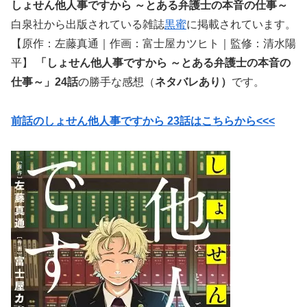
しょせん他人事ですから ～とある弁護士の本音の仕事～
白泉社から出版されている雑誌
黒蜜
に掲載されています。
【原作：左藤真通｜作画：富士屋カツヒト｜監修：清水陽
平】
「しょせん他人事ですから ～とある弁護士の本音の
仕事～」24話
の勝手な感想（
ネタバレあり）
です。
前話のしょせん他人事ですから 23話はこちらから<<<