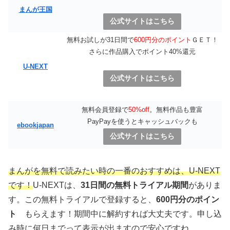
まんが王国
公式サイトはこちら
無料お試しが31日間で
600円分のポイント
ＧＥＴ！
さらに作品購入でポイント40%還元
U-NEXT
公式サイトはこちら
無料会員登録で
50%off
。無料作品も豊富
PayPayを使うとキャッシュバックも
ebookjapan
公式サイトはこちら
まんがを無料で読みたい時の一番のおすすめは、U-NEXT
です！
U-NEXTは、
31日間の無料トライアル期間
がありま
す。この無料トライアルで登録すると、
600円分のポイン
ト
もらえます！期間中に解約すれば大丈夫です。申し込
み時に何日までって表示が出ますので安心ですね。