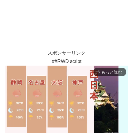
スポンサーリンク
##RWD script
もっと読む
arrow_forward_ios