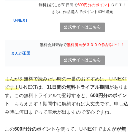
無料お試しが31日間で
600円分のポイント
ＧＥＴ！
さらに作品購入でポイント40%還元
U-NEXT
公式サイトはこちら
無料会員登録で
無料漫画が３０００作品以上！！
まんが王国
公式サイトはこちら
まんがを無料で読みたい時の一番のおすすめは、U-NEXT
です！
U-NEXTは、
31日間の無料トライアル期間
がありま
す。この無料トライアルで登録すると、
600円分のポイン
ト
もらえます！期間中に解約すれば大丈夫です。申し込
み時に何日までって表示が出ますので安心ですね。
この
600円分のポイント
を使って、U-NEXTでまんが
が無