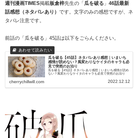
週刊漫画TIMES
掲載
板倉梓
先生の「
瓜を破る
」
46話最新
話感想（ネタバレあり）
です。文字のみの感想ですが、ネ
タバレ注意です。
前話の「瓜を破る」45話は以下をごらんください。
瓜を破る【45話】ネタバレあり感想｜いまいち
感情が読めない？風変わりなケイタのキャラも必
見で突然のお泊り
瓜を破る【45話】ネタバレあり感想｜いまいち感情が読め
ない？風変わりなケイタのキャラも必見で突然のお泊り
2022.12.12
cherrychillwill.com