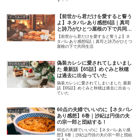
【前世から君だけを愛すると誓う
マンガあらすじ
よ】ネタバレあり感想6話｜真司
と詩乃がひとつ屋根の下で共同生
活
【前世から君だけを愛すると誓うよ】ネ
タバレあり感想6話｜真司と詩乃がひとつ
屋根の下で共同生活
偽装カレシに愛されてしまいまし
マンガあらすじ
た 最新話【65話】めぐみと秋穂
は過去に出会っていた
偽装カレシに愛されてしまいました 最新
話【65話】めぐみと秋穂は過去に出会っ
ていた
60点の夫婦でいいのに【ネタバレ
マンガあらすじ
あり感想】6巻｜沙紀は円佳の夫
の宗一郎と団結する！
60点の夫婦でいいのに【ネタバレあり感
想】6巻｜沙紀は円佳の夫の宗一郎と団結
する！