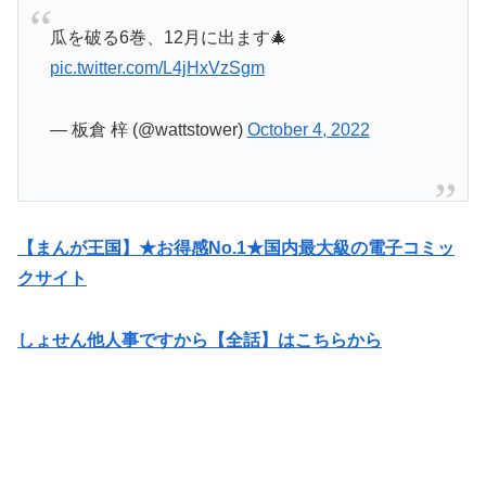
瓜を破る6巻、12月に出ます🎄
pic.twitter.com/L4jHxVzSgm
— 板倉 梓 (@wattstower)
October 4, 2022
【まんが王国】★お得感No.1★国内最大級の電子コミッ
クサイト
しょせん他人事ですから【全話】はこちらから