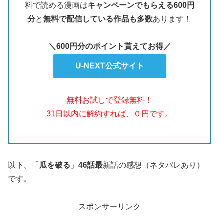
料で読める漫画は
キャンペーンでもらえる600円
分
と
無料で配信している作品も多数
あります！
＼600円分のポイント貰えてお得／
U-NEXT公式サイト
無料お試しで登録無料！
31日以内に解約すれば、０円です。
以下、「
瓜を破る
」
46話最
新話の感想（ネタバレあり）
です。
スポンサーリンク