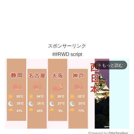
スポンサーリンク
##RWD script
もっと読む
arrow_forward_ios
Powered by 
GliaStudios