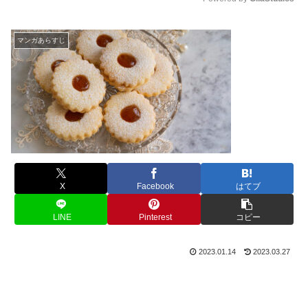
M
u
マンガあらすじ
t
e
X
Facebook
はてブ
LINE
Pinterest
コピー
2023.01.14
2023.03.27