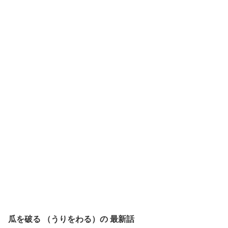
瓜を破る （うりをわる）の
最新話