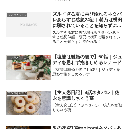
ズルすぎる君に再び溺れるネタバ
マンガあらすじ
レあらすじ感想24話｜萌乃は横田
に騙されていることを知らずに浮
かれる！
ズルすぎる君に再び溺れるネタバレあら
すじ感想24話｜萌乃は横田に騙されてい
ることを知らずに浮かれる！
【復讐は離婚の後で】50話｜ジュ
マンガあらすじ
ディを思わず抱きしめるレナード
【復讐は離婚の後で】50話｜ジュディを
思わず抱きしめるレナード
【主人恋日記】4話ネタバレ｜徳
マンガあらすじ
永を意識しちゃう葵
【主人恋日記】4話ネタバレ｜徳永を意識
しちゃう葵
鬼の花嫁13話noicomiネタバレあ
マンガあらすじ