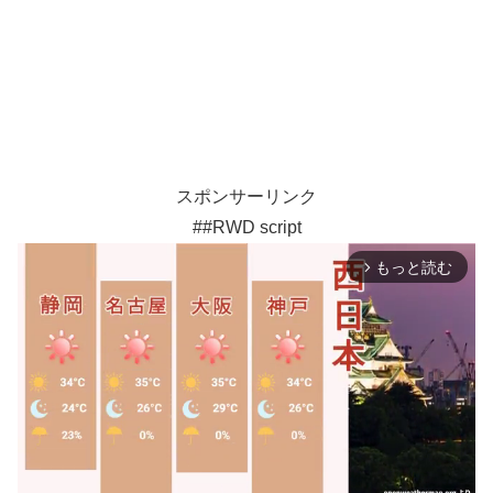
スポンサーリンク
##RWD script
もっと読む
arrow_forward_ios