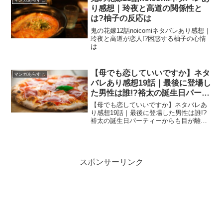
り感想｜玲夜と高道の関係性と
は?柚子の反応は
鬼の花嫁12話noicomiネタバレあり感想｜
玲夜と高道が恋人!?困惑する柚子の心情
は
【母でも恋していいですか】ネタ
マンガあらすじ
バレあり感想19話｜最後に登場し
た男性は誰!?裕太の誕生日パーテ
ィーからも目が離せません
【母でも恋していいですか】ネタバレあ
り感想19話｜最後に登場した男性は誰!?
裕太の誕生日パーティーからも目が離せ
ません
スポンサーリンク