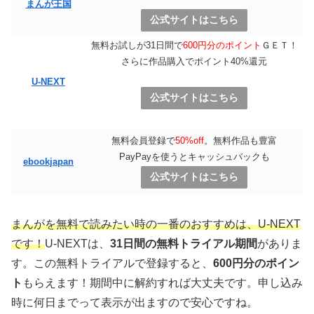
まんが王国
公式サイトはこちら
無料お試しが31日間で
600円分のポイント
ＧＥＴ！
さらに作品購入でポイント40%還元
U-NEXT
公式サイトはこちら
無料会員登録で
50%off
。無料作品も豊富
PayPayを使うとキャッシュバックも
ebookjapan
公式サイトはこちら
まんがを無料で読みたい時の一番のおすすめは、
U-NEXT
です！
U-NEXTは、
31日間の無料トライアル期間
がありま
す。この無料トライアルで登録すると、
600円分のポイン
ト
もらえます！期間中に解約すれば大丈夫です。申し込み
時に何日までって表示が出ますので安心ですね。