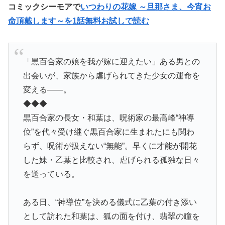
コミックシーモアで
いつわりの花嫁 ～旦那さま、今宵お
命頂戴します～を1話無料お試しで読む
「黒百合家の娘を我が嫁に迎えたい」ある男との
出会いが、家族から虐げられてきた少女の運命を
変える――。
◆◆◆
黒百合家の長女・和葉は、呪術家の最高峰“神導
位”を代々受け継ぐ黒百合家に生まれたにも関わ
らず、呪術が扱えない“無能”。早くに才能が開花
した妹・乙葉と比較され、虐げられる孤独な日々
を送っている。
ある日、“神導位”を決める儀式に乙葉の付き添い
として訪れた和葉は、狐の面を付け、翡翠の瞳を