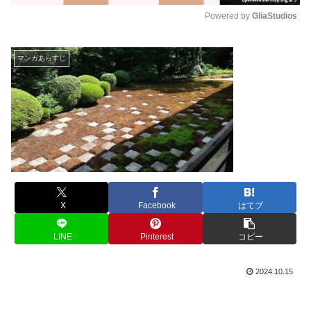
Powered by 
GliaStudios
M
u
マンガあらすじ
t
e
X
Facebook
はてブ
LINE
Pinterest
コピー
2024.10.15