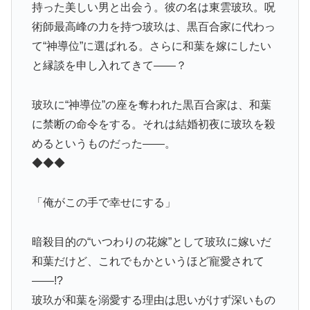
持った美しい男と出会う。彼の名は東雲玻玖。呪
術師最高峰の力を持つ玻玖は、黒百合家に代わっ
て“神導位”に選ばれる。さらに和葉を嫁にしたい
と縁談を申し入れてきて――？
玻玖に“神導位”の座を奪われた黒百合家は、和葉
に禁断の命令をする。それは結婚初夜に玻玖を殺
めるというものだった――。
◆◆◆
「俺がこの手で幸せにする」
暗殺目的の“いつわりの花嫁”として玻玖に嫁いだ
和葉だけど、これでもかというほど寵愛されて
――!?
玻玖が和葉を溺愛する理由は思いがけず深いもの