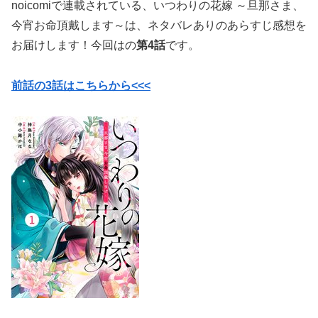
noicomiで連載されている、いつわりの花嫁 ～旦那さま、
今宵お命頂戴します～は、ネタバレありのあらすじ感想を
お届けします！今回はの
第4話
です。
前話の3話はこちらから<<<