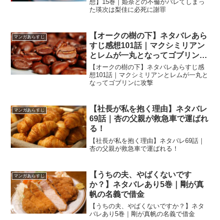
想】15巻｜姫奈との不倫がバレてしまっ
た瑛次は梨佳に必死に謝罪
【オークの樹の下】ネタバレあら
マンガあらすじ
すじ感想101話｜マクシミリアン
とレムが一丸となってゴブリンに
攻撃
【オークの樹の下】ネタバレあらすじ感
想101話｜マクシミリアンとレムが一丸と
なってゴブリンに攻撃
【社長が私を抱く理由】ネタバレ
マンガあらすじ
69話｜杏の父親が救急車で運ばれ
る！
【社長が私を抱く理由】ネタバレ69話｜
杏の父親が救急車で運ばれる！
【うちの夫、やばくないです
マンガあらすじ
か？】ネタバレあり5巻｜剛が真
帆の名義で借金
【うちの夫、やばくないですか？】ネタ
バレあり5巻｜剛が真帆の名義で借金