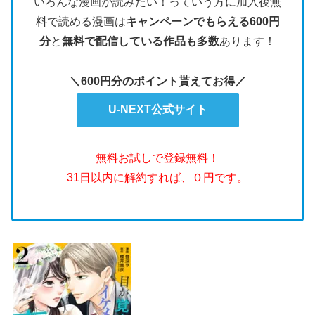
いろんな漫画が読みたい！っていう方に加入後無
料で読める漫画は
キャンペーンでもらえる600円
分
と
無料で配信している作品も多数
あります！
＼600円分のポイント貰えてお得／
U-NEXT公式サイト
無料お試しで登録無料！
31日以内に解約すれば、０円です。