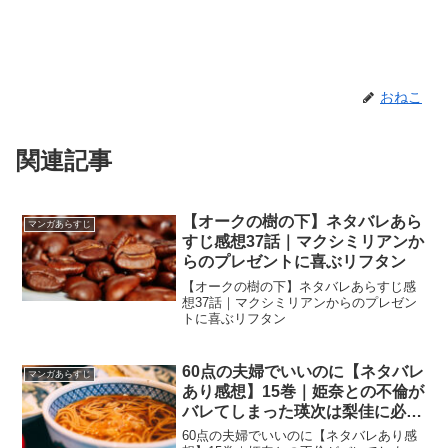
おねこ
関連記事
【オークの樹の下】ネタバレあら
マンガあらすじ
すじ感想37話｜マクシミリアンか
らのプレゼントに喜ぶリフタン
【オークの樹の下】ネタバレあらすじ感
想37話｜マクシミリアンからのプレゼン
トに喜ぶリフタン
60点の夫婦でいいのに【ネタバレ
マンガあらすじ
あり感想】15巻｜姫奈との不倫が
バレてしまった瑛次は梨佳に必死
に謝罪
60点の夫婦でいいのに【ネタバレあり感