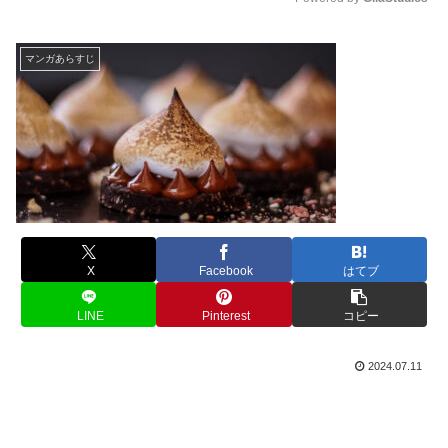
M
u
マンガあらすじ
t
e
X
Facebook
はてブ
LINE
Pinterest
コピー
2024.07.11