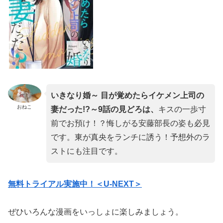
いきなり婚～ 目が覚めたらイケメン上司の
おねこ
妻だった!?～9
話
の見どろは、
キスの一歩寸
前でお預け！？悔しがる安藤部長の姿も必見
です。東が真央をランチに誘う！予想外のラ
ストにも注目です。
無料トライアル実施中！＜U-NEXT＞
ぜひいろんな漫画をいっしょに楽しみましょう。