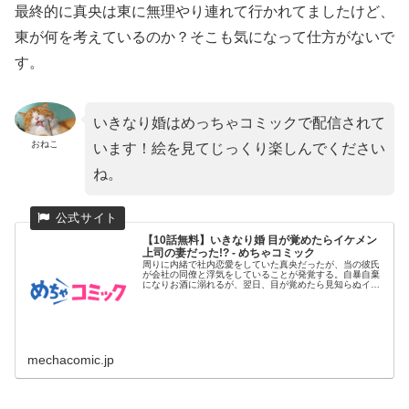
最終的に真央は東に無理やり連れて行かれてましたけど、
東が何を考えているのか？そこも気になって仕方がないで
す。
いきなり婚はめっちゃコミックで配信されて
おねこ
います！絵を見てじっくり楽しんでください
ね。
【10話無料】いきなり婚 目が覚めたらイケメン
上司の妻だった!? - めちゃコミック
周りに内緒で社内恋愛をしていた真央だったが、当の彼氏
が会社の同僚と浮気をしていることが発覚する。自暴自棄
になりお酒に溺れるが、翌日、目が覚めたら見知らぬイケ
メンのベッドの中だ...
mechacomic.jp