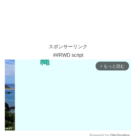
スポンサーリンク
##RWD script
もっと読む
arrow_forward_ios
Powered by 
GliaStudios