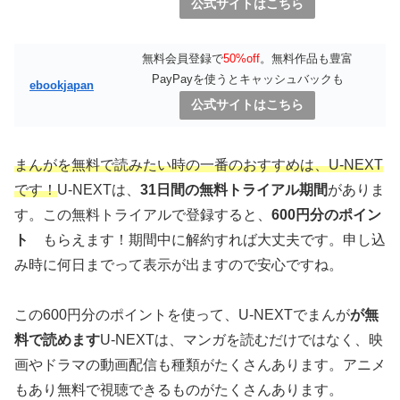
公式サイトはこちら
無料会員登録で
50%off
。無料作品も豊富
PayPayを使うとキャッシュバックも
ebookjapan
公式サイトはこちら
まんがを無料で読みたい時の一番のおすすめは、U-NEXT
です！
U-NEXTは、
31日間の無料トライアル期間
がありま
す。この無料トライアルで登録すると、
600円分のポイン
ト
もらえます！期間中に解約すれば大丈夫です。申し込
み時に何日までって表示が出ますので安心ですね。
この600円分のポイントを使って、U-NEXTでまんが
が無
料で読めます
U-NEXTは、マンガを読むだけではなく、映
画やドラマの動画配信も種類がたくさんあります。アニメ
もあり無料で視聴できるものがたくさんあります。