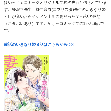
は
めっちゃコミックオリジナルで独占先行配信されていま
す。
登深ヲ先生、
櫻井音衣(エブリスタ)先生
の
いきなり婚
～目が覚めたらイケメン上司の妻だった!?～
9
話
の感想
（ネタバレあり）です。めちゃコミックでの18話19話で
す。
前話のいきなり婚８話はこちらから<<<