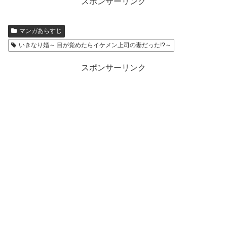
スポンサーリンク
マンガあらすじ
いきなり婚～ 目が覚めたらイケメン上司の妻だった!?～
スポンサーリンク