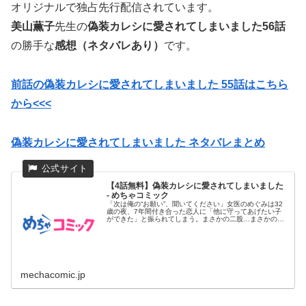
オリジナルで独占先行配信されています。
美山薫子
先生の
偽装カレシに愛されてしまいました56
話
の勝手な
感想（ネタバレあり）
です。
前話の偽装カレシに愛されてしまいました 55話はこちら
から<<<
偽装カレシに愛されてしまいました ネタバレまとめ
【4話無料】偽装カレシに愛されてしまいました
- めちゃコミック
「次は俺の“お願い”、聞いてください」女医のめぐみは32
歳の夜、7年間付き合った恋人に「他に守ってあげたい子
ができた」と振られてしまう。まさかの二股…まさかの破
局…! 更には...
mechacomic.jp