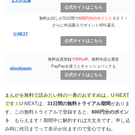
まんが王国
公式サイトはこちら
無料お試しが31日間で
600円分のポイント
ＧＥＴ！
さらに作品購入でポイント40%還元
U-NEXT
公式サイトはこちら
無料会員登録で
50%off
。無料作品も豊富
PayPayを使うとキャッシュバックも
ebookjapan
公式サイトはこちら
まんがを無料で読みたい時の一番のおすすめは、U-NEXT
です！
U-NEXTは、
31日間の無料トライアル期間
がありま
す。この無料トライアルで登録すると、
600円分のポイン
ト
もらえます！期間中に解約すれば大丈夫です。申し込
み時に何日までって表示が出ますので安心ですね。