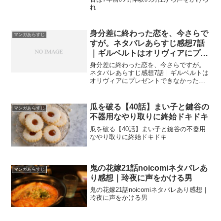
れ
身分差に終わった恋を、今さらで
マンガあらすじ
すが。ネタバレあらすじ感想7話
｜ギルベルトはオリヴィアにプレ
ゼントできなかった花を渡す！
身分差に終わった恋を、今さらですが。
ネタバレあらすじ感想7話｜ギルベルトは
オリヴィアにプレゼントできなかった花
を渡す！
瓜を破る【40話】まい子と鍵谷の
マンガあらすじ
不器用なやり取りに終始ドキドキ
瓜を破る【40話】まい子と鍵谷の不器用
なやり取りに終始ドキドキ
鬼の花嫁21話noicomiネタバレあ
マンガあらすじ
り感想｜玲夜に声をかける男
鬼の花嫁21話noicomiネタバレあり感想｜
玲夜に声をかける男