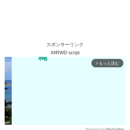
スポンサーリンク
##RWD script
もっと読む
arrow_forward_ios
Powered by 
GliaStudios