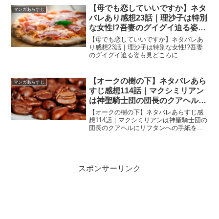
【母でも恋していいですか】ネタ
マンガあらすじ
バレあり感想23話｜理沙子は特別
な女性!?吾妻のグイグイ迫る姿も
見どころに
【母でも恋していいですか】ネタバレあ
り感想23話｜理沙子は特別な女性!?吾妻
のグイグイ迫る姿も見どころに
【オークの樹の下】ネタバレあら
マンガあらすじ
すじ感想114話｜マクシミリアン
は神聖騎士団の団長のクアヘルに
リフタンへの手紙を託す！
【オークの樹の下】ネタバレあらすじ感
想114話｜マクシミリアンは神聖騎士団の
団長のクアヘルにリフタンへの手紙を託
す！
スポンサーリンク