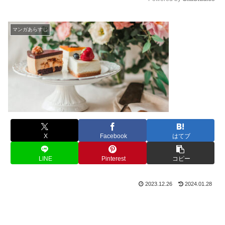
M
u
マンガあらすじ
t
e
X
Facebook
はてブ
LINE
Pinterest
コピー
2023.12.26
2024.01.28