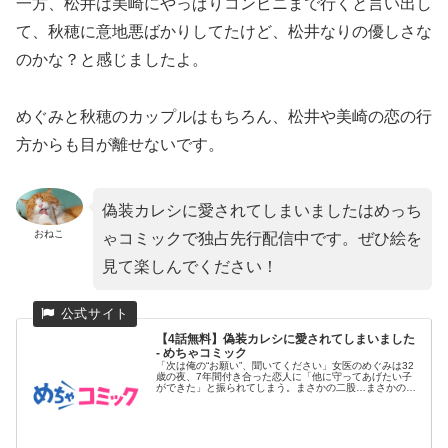
一方、松井は美崎にやっぱりコンビニまで行くと言い出し
て、秋穂に意地悪ばかりしてたけど、松井なりの優しさな
のかな？と感じましたよ。
めぐみと秋穂のカップルはもちろん、松井や美崎の恋の行
方からも目が離せないです。
偽装カレシに愛されてしまいましたはめっち
おねこ
ゃコミックで独占先行配信中です。ぜひ絵を
見て楽しんでください！
【4話無料】偽装カレシに愛されてしまいました
- めちゃコミック
「次は俺の“お願い”、聞いてください」女医のめぐみは32
歳の夜、7年間付き合った恋人に「他に守ってあげたい子
ができた」と振られてしまう。まさかの二股…まさかの破
局…! 更には...