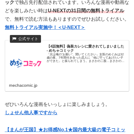
ック
で独占先行配信されています。いろんな漫画や動画な
どを楽しみたい時は
U-NEXTの31日間の無料トライアル
で、無料で読む方法もありますのでぜひお試しください。
無料トライアル実施中！＜U-NEXT＞
【4話無料】偽装カレシに愛されてしまいました
- めちゃコミック
「次は俺の“お願い”、聞いてください」女医のめぐみは32
歳の夜、7年間付き合った恋人に「他に守ってあげたい子
ができた」と振られてしまう。まさかの二股…まさかの破
局…! 更には...
mechacomic.jp
ぜひいろんな漫画をいっしょに楽しみましょう。
しょせん他人事ですから
【まんが王国】★お得感No.1★国内最大級の電子コミッ