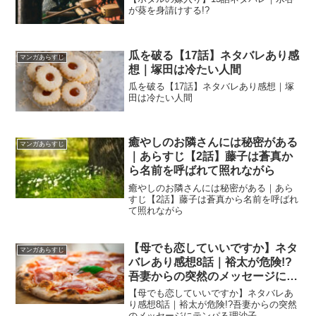
が葵を身請けする!?
瓜を破る【17話】ネタバレあり感
マンガあらすじ
想｜塚田は冷たい人間
瓜を破る【17話】ネタバレあり感想｜塚
田は冷たい人間
癒やしのお隣さんには秘密がある
マンガあらすじ
｜あらすじ【2話】藤子は蒼真か
ら名前を呼ばれて照れながら
癒やしのお隣さんには秘密がある｜あら
すじ【2話】藤子は蒼真から名前を呼ばれ
て照れながら
【母でも恋していいですか】ネタ
マンガあらすじ
バレあり感想8話｜裕太が危険!?
吾妻からの突然のメッセージにテ
ンパる理沙子
【母でも恋していいですか】ネタバレあ
り感想8話｜裕太が危険!?吾妻からの突然
のメッセージにテンパる理沙子