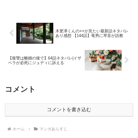
木更津くんの××が見たい最新話ネタバレ
あり感想 【144話】竜男に琴音が説教
【復讐は離婚の後で】64話ネタバレ|イザ
ベラが必死にジュディに訴える
コメント
コメントを書き込む
ホーム
マンガあらすじ