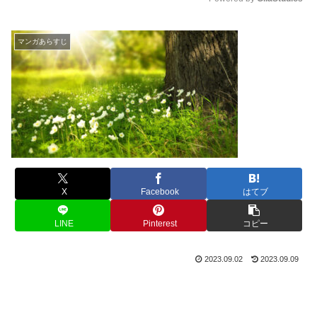
M
u
マンガあらすじ
t
e
X
Facebook
はてブ
LINE
Pinterest
コピー
2023.09.02
2023.09.09