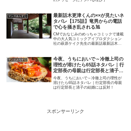
最新話木更津くんの××が見たいネ
マンガあらすじ
タバレ【175話】竜男からの電話
で心を掻き乱される旭
CMでおなじみのめっちゃコミックで連載
中の大人気コミックアイプロダクション
社の萩原ケイク先生の最新話最新話木更
津くんの××が見たいネタバレ【175話】
竜男からの電話で心を掻き乱される旭
今夜、うちにおいで～冷徹上司の
マンガあらすじ
理性が溶けたら65話ネタバレ｜行
定部長の母親は行定部長と清子の
結婚には反対！
今夜、うちにおいで～冷徹上司の理性が
溶けたら65話ネタバレ｜行定部長の母親
は行定部長と清子の結婚には反対！
スポンサーリンク