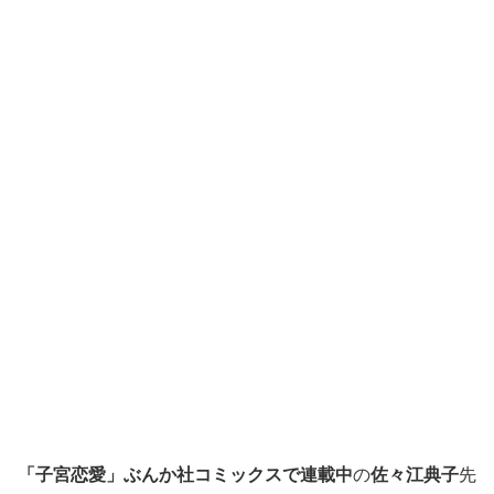
「子宮恋愛」
ぶんか社コミックスで連載中
の
佐々江典子
先