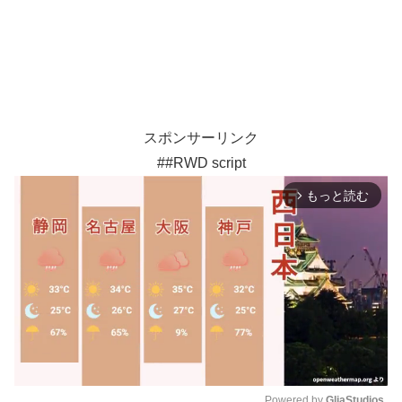
スポンサーリンク
##RWD script
もっと読む
arrow_forward_ios
Powered by 
GliaStudios