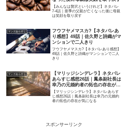
【みんなは贅沢というけれど】ネタバレ
7-4話｜亜季の父親が亡くなった後に母親
は笑顔を取り戻す
フウフヤメマスカ?【ネタバレあ
マンガあらすじ
り感想】49話｜佐久野と詩織がマ
ンションで二人きり
フウフヤメマスカ?【ネタバレあり感想】
49話｜佐久野と詩織がマンションで二人
きり
【マリッジシンデレラ】ネタバレ
マンガあらすじ
あらすじ感想26話｜鳳条副社長は
幸乃の元婚約者の拓也の存在が気
になる
【マリッジシンデレラ】ネタバレあらす
じ感想26話｜鳳条副社長は幸乃の元婚約
者の拓也の存在が気になる
スポンサーリンク