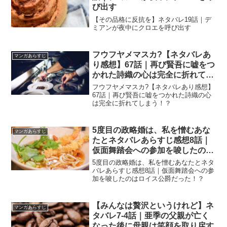
び出す
【その品格に反抗を】ネタバレ19話｜デ
ミアンが夜中にクロエを呼び出す
フウフヤメマスカ?【ネタバレあ
マンガあらすじ
り感想】67話｜再び賢吾に嘘をつ
かれた詩織の心は完全に折れてし
まう！？
フウフヤメマスカ?【ネタバレあり感想】
67話｜再び賢吾に嘘をつかれた詩織の心
は完全に折れてしまう！？
5度目の政略婚は、私を憎むあな
マンガあらすじ
たとネタバレあらすじ感想8話｜
仮面舞踏会への参加を唆したのは
ロイス公爵だった！？
5度目の政略婚は、私を憎むあなたとネタ
バレあらすじ感想8話｜仮面舞踏会への参
加を唆したのはロイス公爵だった！？
【みんなは贅沢というけれど】ネ
マンガあらすじ
タバレ7-4話｜亜季の父親が亡く
なった後に母親は笑顔を取り戻す