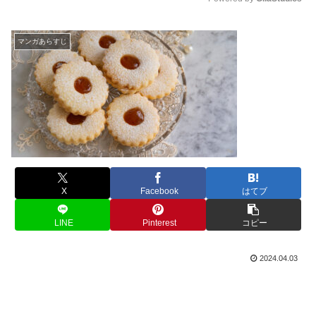
M
u
マンガあらすじ
t
e
X
Facebook
はてブ
LINE
Pinterest
コピー
2024.04.03