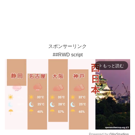
スポンサーリンク
##RWD script
もっと読む
arrow_forward_ios
Powered by 
GliaStudios