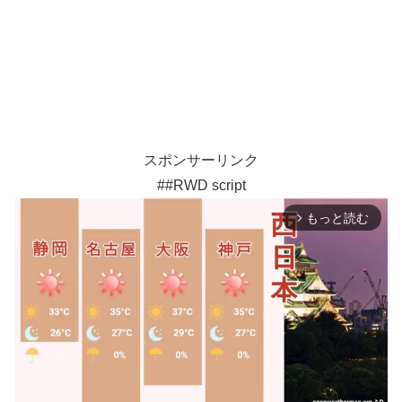
スポンサーリンク
##RWD script
もっと読む
arrow_forward_ios