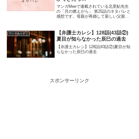
マンガMeeで連載されている北里鮎先生
の「月の燃えがら」 第25話のネタバレと
感想です。母親が再婚して新しい父親が
できて幸せかとおもったら、大変なこと
に...
【弁護士カレシ】128話(43話②)
マンガあらすじ
夏目が知らなかった辰巳の過去
【弁護士カレシ】128話(43話②)夏目が知
らなかった辰巳の過去
スポンサーリンク