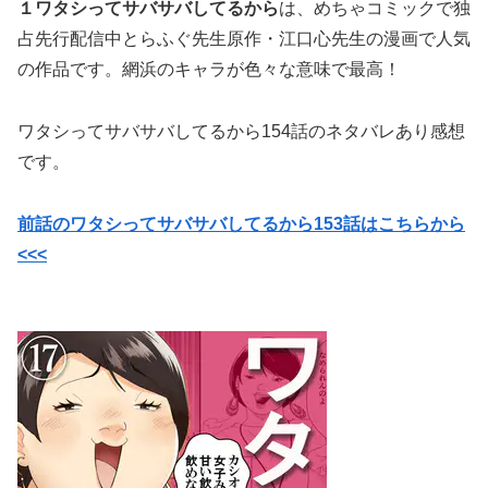
１ワタシってサバサバしてるから
は、めちゃコミックで独
占先行配信中
とらふぐ先生原作・
江口心先生の漫画で
人気
の作品です。網浜のキャラが色々な意味で最高！
ワタシってサバサバしてるから154話のネタバレあり感想
です。
前話のワタシってサバサバしてるから153話はこちらから
<<<