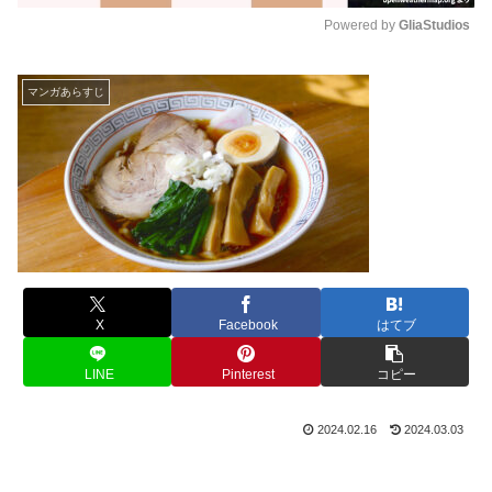
Powered by 
GliaStudios
M
u
マンガあらすじ
t
e
X
Facebook
はてブ
LINE
Pinterest
コピー
2024.02.16
2024.03.03