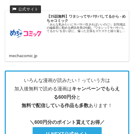
【35話無料】ワタシってサバサバしてるから - め
ちゃコミック
「みんな私みたいにサバサバ生きればいいのに!」女性雑誌
の編集部に勤める網浜奈美(28歳)。“ワタシってサバサバし
てるから”を言い訳に、偏った主張をズケズケと繰り返し、
同僚たち...
mechacomic.jp
いろんな漫画が読みたい！っていう方は
加入後無料で読める漫画は
キャンペーンでもらえ
る600円分
と
無料で配信している作品も多数
あります！
＼600円分のポイント貰えてお得／