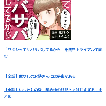
「ワタシってサバサバしてるから」を無料トライアルで読
む
【全話】癒やしのお隣さんには秘密がある
【全話】いつわりの愛「契約婚の旦那さまは甘すぎる」ま
とめ