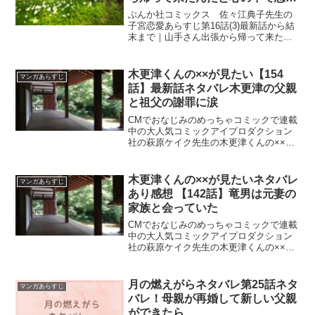
ながら
ぶんか社コミックス 佐々江典子先生の
子宮恋愛あらすじ第16話(3)最新話から結
末まで｜山手さん出張から帰って来たん
だと心の中で思いながら
木更津くんの××が見たい【154
マンガあらすじ
話】最新話ネタバレ木更津の父親
と祖父の謝罪に涙
CMでおなじみのめっちゃコミックで連載
中の大人気コミックアイプロダクション
社の萩原ケイク先生の木更津くんの××が
見たい【154話】最新話ネタバレ木更津の
父親と祖父の謝罪に涙
木更津くんの××が見たいネタバレ
マンガあらすじ
あり感想 【142話】竜男は元妻の
家族と会っていた
CMでおなじみのめっちゃコミックで連載
中の大人気コミックアイプロダクション
社の萩原ケイク先生の木更津くんの××が
見たいネタバレあり感想 【142話】竜男
の言葉に旭はガッカリ
月の燃えがらネタバレ第25話ネタ
マンガあらすじ
バレ！母親が再婚して新しい父親
ができたら…