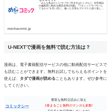
「みんな私みたいにサバサバ生きればいいのに!」女性雑誌
の編集部に勤める網浜奈美(28歳)。“ワタシってサバサバし
てるから”を言い訳に、偏った主張をズケズケと繰り返し、
同僚たち...
mechacomic.jp
U-NEXTで漫画を無料で読む方法は？
漫画は、電子書籍配信サービスの他に動画配信サービスで
も読むことができます。無料お試しでもらえるポイントを
使えば、
タダで漫画が読める
こともあります。ぜひ参考に
してください。
豊富な無料立読みに加え
1巻まるごと無料のマンガも多数!
コミックシー