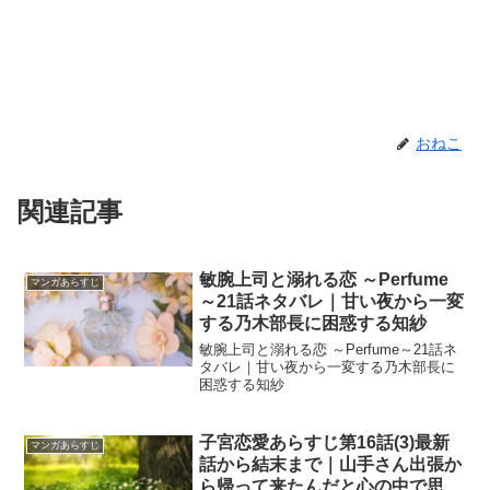
おねこ
関連記事
敏腕上司と溺れる恋 ～Perfume
マンガあらすじ
～21話ネタバレ｜甘い夜から一変
する乃木部長に困惑する知紗
敏腕上司と溺れる恋 ～Perfume～21話ネ
タバレ｜甘い夜から一変する乃木部長に
困惑する知紗
子宮恋愛あらすじ第16話(3)最新
マンガあらすじ
話から結末まで｜山手さん出張か
ら帰って来たんだと心の中で思い