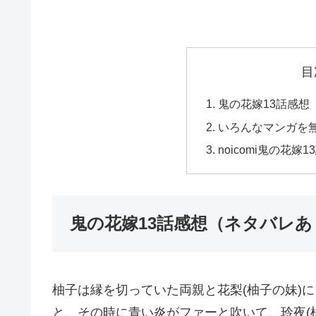
目
鬼の花嫁13話感想
いろんなマンガを
noicomi鬼の花
鬼の花嫁13話感想（ネタバレあ
柚子は縁を切っていた両親と花梨(柚子の妹)
と、その時に青い炎がファーと吹いて、玲夜(柚