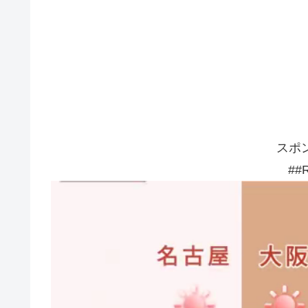
スポ
##R