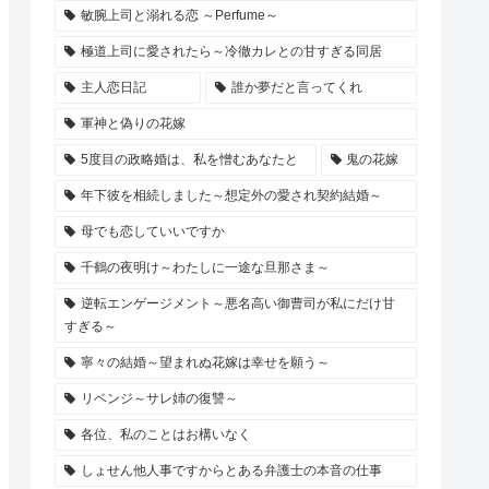
敏腕上司と溺れる恋 ～Perfume～
極道上司に愛されたら～冷徹カレとの甘すぎる同居
主人恋日記
誰か夢だと言ってくれ
軍神と偽りの花嫁
5度目の政略婚は、私を憎むあなたと
鬼の花嫁
年下彼を相続しました～想定外の愛され契約結婚～
母でも恋していいですか
千鶴の夜明け～わたしに一途な旦那さま～
逆転エンゲージメント～悪名高い御曹司が私にだけ甘
すぎる～
寧々の結婚～望まれぬ花嫁は幸せを願う～
リベンジ～サレ姉の復讐～
各位、私のことはお構いなく
しょせん他人事ですからとある弁護士の本音の仕事