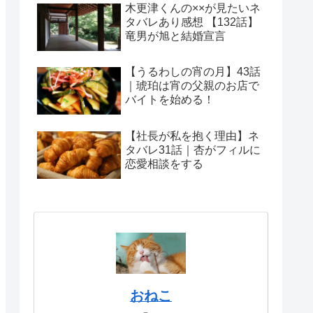
木更津くんの××が見たいネ
タバレあり感想 【132話】
竜男が旭と結婚宣言
【うるわしの宵の月】43話
｜琥珀は宵の父親のお店で
バイトを始める！
【社長が私を抱く理由】ネ
タバレ31話｜杏がフィルに
恋愛相談をする
おねこ