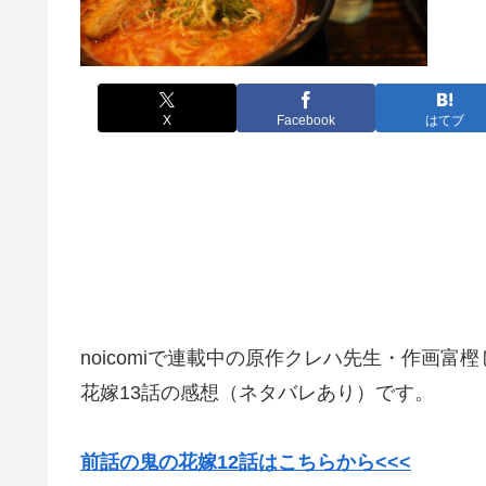
X
Facebook
はてブ
noicomiで連載中の原作クレハ先生・作画富樫じゅ
花嫁13話の感想（ネタバレあり）です。
前話の鬼の花嫁12話はこちらから<<<