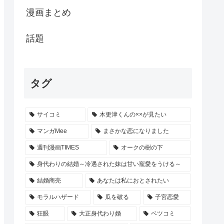
漫画まとめ
話題
タグ
サイコミ
木更津くんの××が見たい
マンガMee
まさかな恋になりました
週刊漫画TIMES
オークの樹の下
身代わりの結婚～冷遇された妹は甘い寵愛をうける～
結婚商売
あなたは私におとされたい
モラルハザード
瓜を破る
子宮恋愛
狂眼
大正身代わり婚
ベツコミ