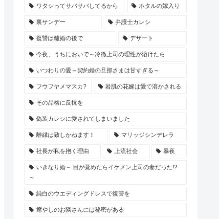
ワタシってサバサバしてるから
ホタルの嫁入り
裏サンデー
弁護士カレシ
復讐は離婚の後で
デザート
今夜、うちにおいで～冷徹上司の理性が溶けたら
いつわりの愛～契約婚の旦那さまは甘すぎる～
フウフヤメマスカ?
岩肌の花嫁は愛で溶かされる
その品格に反抗を
偽装カレシに愛されてしまいました
離縁は致しかねます！
マリッジシンデレラ
社長が私を抱く理由
上流社会
暴夜
いきなり婚～ 目が覚めたらイケメン上司の妻だった!?
～
純白のウエディングドレスで復讐を
癒やしのお隣さんには秘密がある