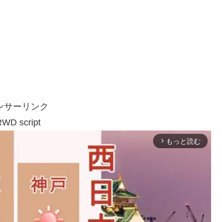
ンサーリンク
WD script
もっと読む
arrow_forward_ios