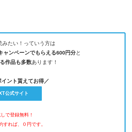
読みたい！っていう方は
キャンペーンでもらえる600円分
と
る作品も多数
あります！
のポイント貰えてお得／
EXT公式サイト
試しで登録無料！
解約すれば、０円です。