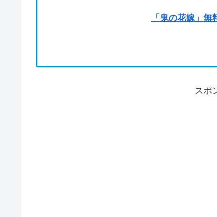
「鬼の花嫁」無
スポ