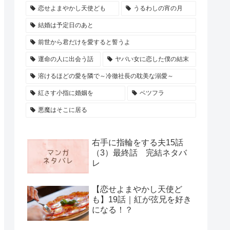
恋せよまやかし天使ども
うるわしの宵の月
結婚は予定日のあと
前世から君だけを愛すると誓うよ
運命の人に出会う話
ヤバい女に恋した僕の結末
溶けるほどの愛を隣で～冷徹社長の耽美な溺愛～
紅さす小指に婚姻を
ベツフラ
悪魔はそこに居る
右手に指輪をする夫15話
（3）最終話 完結ネタバ
レ
【恋せよまやかし天使ど
も】19話｜紅が弦兄を好き
になる！？