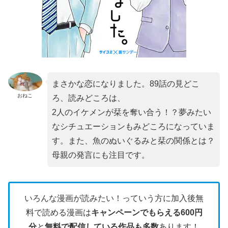
まさかな恋になりました。89話の見どこ
おねこ
ろ、読みどころは、
2人のイケメンが栞を奪い合う！？夢みたい
なシチュエーションもみどころになっていま
す。また、魚のぬいぐるみと栞の関係とは？
母親の発言にも注目です。
いろんな漫画が読みたい！っていう方に加入後無
料で読める漫画は
キャンペーンでもらえる600円
分
と
無料で配信している作品も多数
あります！