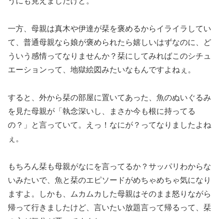
うにも見えましたけど。
一方、母親は真木や伊達が栞を褒めるからイライラしてい
て、普通母親なら娘が褒められたら嬉しいはずなのに、ど
ういう感情ってなりませんか？栞にしてみればこのシチュ
エーションって、地獄絵図みたいなもんですよねぇ。
すると、外から栞の部屋に置いてあった、魚のぬいぐるみ
を見た母親が「執念深いし、まさか今も根に持ってる
の？」と言っていて。えっ！なにが？ってなりましたよね
ぇ。
もちろん栞も母親がなにを言ってるか？サッパリわからな
いみたいで、魚と栞のエピソードがめちゃめちゃ気になり
ますよ。しかも、ムカムカした母親はそのまま怒りながら
帰って行きましたけど、言いたい放題言って帰るって、栞