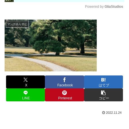
Powered by 
GliaStudios
M
u
マンガあらすじ
t
e
X
Facebook
はてブ
LINE
Pinterest
コピー
2022.11.24