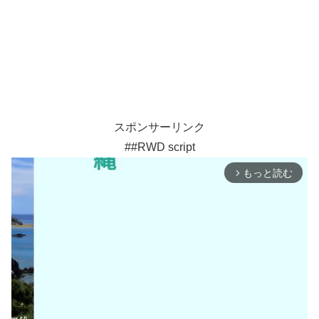
スポンサーリンク
##RWD script
もっと読む
arrow_forward_ios