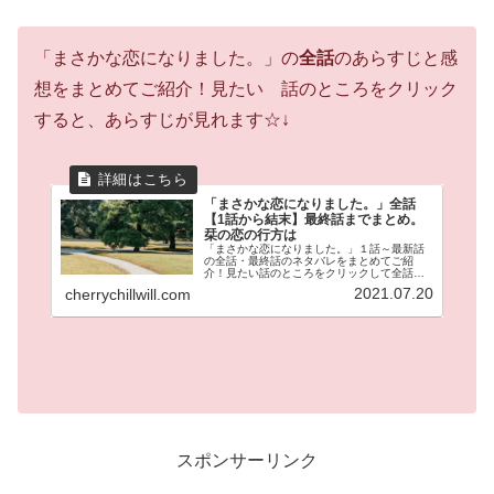
「まさかな恋になりました。」の
全話
のあらすじと感
想をまとめてご紹介！見たい 話のところをクリック
すると、あらすじが見れます☆↓
「まさかな恋になりました。」全話
【1話から結末】最終話までまとめ。
栞の恋の行方は
「まさかな恋になりました。」１話～最新話
の全話・最終話のネタバレをまとめてご紹
介！見たい話のところをクリックして全話の
あらすじが見れます。冴えない岩井栞（３
2021.07.20
cherrychillwill.com
５）の隣に引っ越してきた伊達。なぜか栞に
は魚男に見えてしまう。が時々イケメン
に！？これまでの冴えない日常が激変する！
ラブコメの鬼才邑咲奇先生の人気作品です！
スポンサーリンク