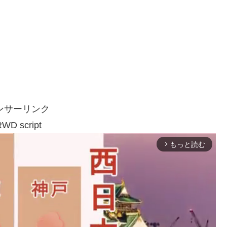
ンサーリンク
WD script
もっと読む
arrow_forward_ios