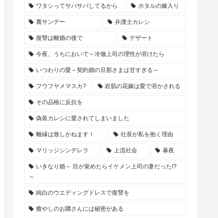
ワタシってサバサバしてるから
ホタルの嫁入り
裏サンデー
弁護士カレシ
復讐は離婚の後で
デザート
今夜、うちにおいで～冷徹上司の理性が溶けたら
いつわりの愛～契約婚の旦那さまは甘すぎる～
フウフヤメマスカ?
岩肌の花嫁は愛で溶かされる
その品格に反抗を
偽装カレシに愛されてしまいました
離縁は致しかねます！
社長が私を抱く理由
マリッジシンデレラ
上流社会
暴夜
いきなり婚～ 目が覚めたらイケメン上司の妻だった!?
～
純白のウエディングドレスで復讐を
癒やしのお隣さんには秘密がある