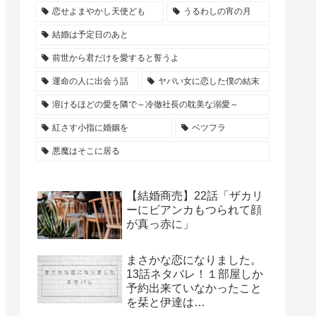
恋せよまやかし天使ども
うるわしの宵の月
結婚は予定日のあと
前世から君だけを愛すると誓うよ
運命の人に出会う話
ヤバい女に恋した僕の結末
溶けるほどの愛を隣で～冷徹社長の耽美な溺愛～
紅さす小指に婚姻を
ベツフラ
悪魔はそこに居る
【結婚商売】22話「ザカリ
ーにビアンカもつられて顔
が真っ赤に」
まさかな恋になりました。
13話ネタバレ！１部屋しか
予約出来ていなかったこと
を栞と伊達は…