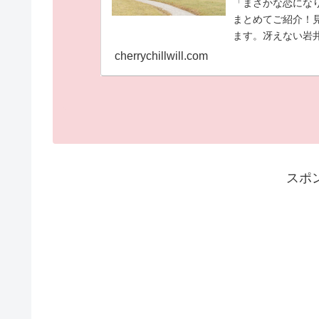
「まさかな恋にな
まとめてご紹介！
ます。冴えない岩
魚男に見えてしま
cherrychillwill.com
変する！ラブコメ
スポ