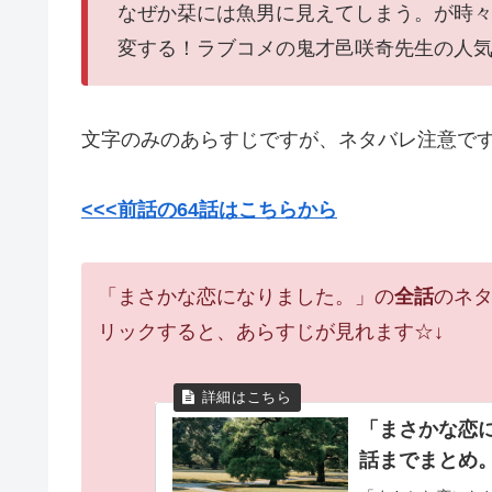
なぜか栞には魚男に見えてしまう。が時
変する！ラブコメの鬼才邑咲奇先生の人
文字のみのあらすじですが、ネタバレ注意で
<<<前話の64話はこちらから
「まさかな恋になりました。」の
全話
のネ
リックすると、あらすじが見れます☆↓
「まさかな恋
話までまとめ