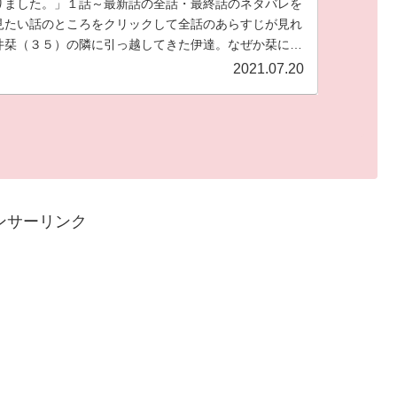
りました。」１話～最新話の全話・最終話のネタバレを
見たい話のところをクリックして全話のあらすじが見れ
井栞（３５）の隣に引っ越してきた伊達。なぜか栞には
う。が時々イケメンに！？これまでの冴えない日常が激
2021.07.20
の鬼才邑咲奇先生の人気作品です！
ンサーリンク