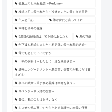
敏腕上司と溺れる恋 ～Perfume～
極道上司に愛されたら～冷徹カレとの甘すぎる同居
主人恋日記
誰か夢だと言ってくれ
軍神と偽りの花嫁
5度目の政略婚は、私を憎むあなたと
鬼の花嫁
年下彼を相続しました～想定外の愛され契約結婚～
母でも恋していいですか
千鶴の夜明け～わたしに一途な旦那さま～
逆転エンゲージメント～悪名高い御曹司が私にだけ甘
すぎる～
寧々の結婚～望まれぬ花嫁は幸せを願う～
リベンジ～サレ姉の復讐～
各位、私のことはお構いなく
しょせん他人事ですからとある弁護士の本音の仕事