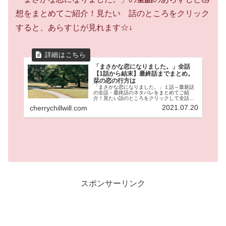
想をまとめてご紹介！見たい 話のところをクリック
すると、あらすじが見れます☆↓
「まさかな恋になりました。」全話
【1話から結末】最終話までまとめ。
栞の恋の行方は
「まさかな恋になりました。」１話～最新話
の全話・最終話のネタバレをまとめてご紹
介！見たい話のところをクリックして全話の
あらすじが見れます。冴えない岩井栞（３
2021.07.20
cherrychillwill.com
５）の隣に引っ越してきた伊達。なぜか栞に
は魚男に見えてしまう。が時々イケメン
に！？これまでの冴えない日常が激変する！
ラブコメの鬼才邑咲奇先生の人気作品です！
スポンサーリンク