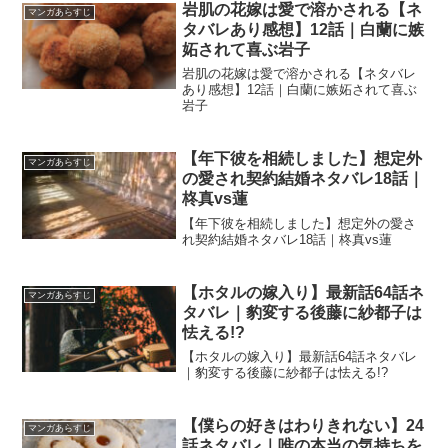
岩肌の花嫁は愛で溶かされる【ネ
マンガあらすじ
タバレあり感想】12話｜白蘭に嫉
妬されて喜ぶ岩子
岩肌の花嫁は愛で溶かされる【ネタバレ
あり感想】12話｜白蘭に嫉妬されて喜ぶ
岩子
【年下彼を相続しました】想定外
マンガあらすじ
の愛され契約結婚ネタバレ18話｜
柊真vs蓮
【年下彼を相続しました】想定外の愛さ
れ契約結婚ネタバレ18話｜柊真vs蓮
【ホタルの嫁入り】最新話64話ネ
マンガあらすじ
タバレ｜豹変する後藤に紗都子は
怯える!?
【ホタルの嫁入り】最新話64話ネタバレ
｜豹変する後藤に紗都子は怯える!?
【僕らの好きはわりきれない】24
マンガあらすじ
話ネタバレ｜唯の本当の気持ちを