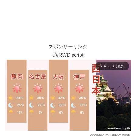
スポンサーリンク
##RWD script
もっと読む
arrow_forward_ios
Powered by 
GliaStudios