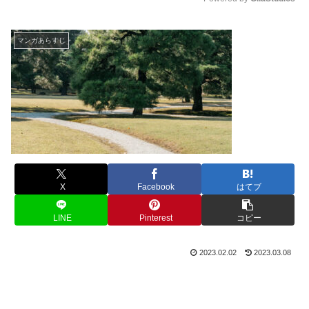
M
u
マンガあらすじ
t
e
X
Facebook
はてブ
LINE
Pinterest
コピー
2023.02.02
2023.03.08