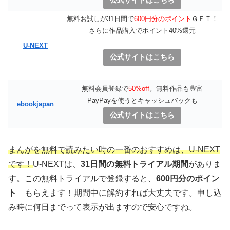
公式サイトはこちら
無料お試しが31日間で
600円分のポイント
ＧＥＴ！
さらに作品購入でポイント40%還元
U-NEXT
公式サイトはこちら
無料会員登録で
50%off
。無料作品も豊富
PayPayを使うとキャッシュバックも
ebookjapan
公式サイトはこちら
まんがを無料で読みたい時の一番のおすすめは、U-NEXT
です！
U-NEXTは、
31日間の無料トライアル期間
がありま
す。この無料トライアルで登録すると、
600円分のポイン
ト
もらえます！期間中に解約すれば大丈夫です。申し込
み時に何日までって表示が出ますので安心ですね。