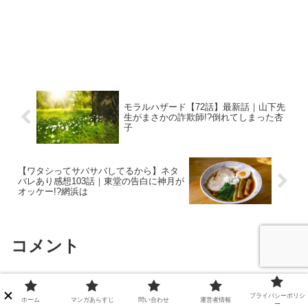
モラルハザード【72話】最新話｜山下先
生がまさかの詐欺師!?倒れてしまった杏
子
【ワタシってサバサバしてるから】ネタ
バレあり感想103話｜東堂の告白に神月が
オッケー!?網浜は
コメント
コメントを書き込む
プライバシーポリシ
ホーム
マンガあらすじ
問い合わせ
運営者情報
ー