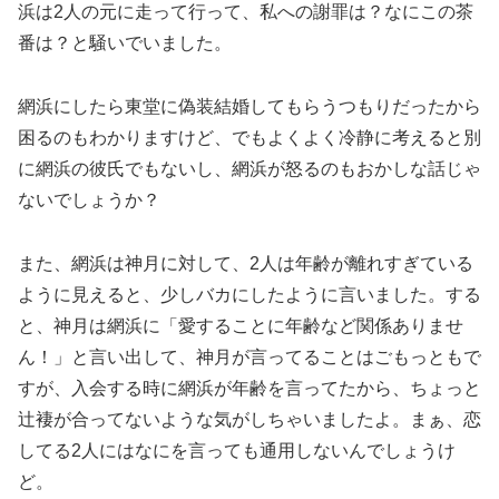
浜は2人の元に走って行って、私への謝罪は？なにこの茶
番は？と騒いでいました。
網浜にしたら東堂に偽装結婚してもらうつもりだったから
困るのもわかりますけど、でもよくよく冷静に考えると別
に網浜の彼氏でもないし、網浜が怒るのもおかしな話じゃ
ないでしょうか？
また、網浜は神月に対して、2人は年齢が離れすぎている
ように見えると、少しバカにしたように言いました。する
と、神月は網浜に「愛することに年齢など関係ありませ
ん！」と言い出して、神月が言ってることはごもっともで
すが、入会する時に網浜が年齢を言ってたから、ちょっと
辻褄が合ってないような気がしちゃいましたよ。まぁ、恋
してる2人にはなにを言っても通用しないんでしょうけ
ど。