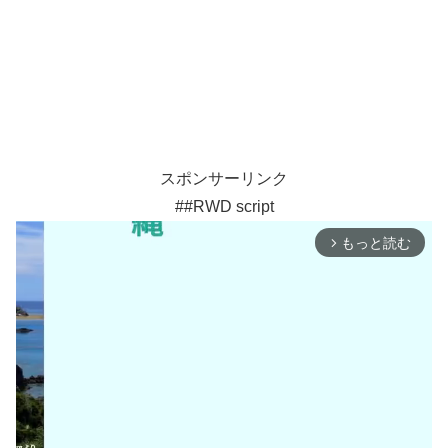
スポンサーリンク
##RWD script
もっと読む
arrow_forward_ios