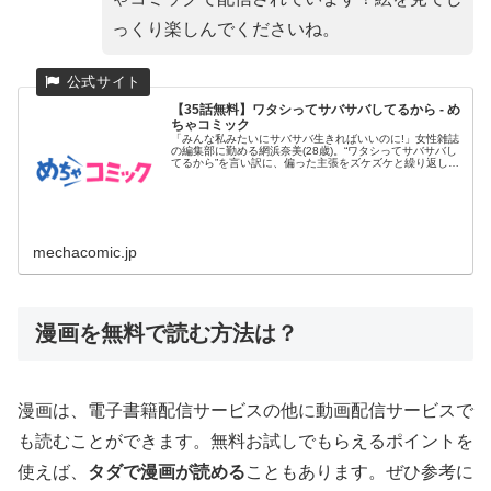
っくり楽しんでくださいね。
【35話無料】ワタシってサバサバしてるから - め
ちゃコミック
「みんな私みたいにサバサバ生きればいいのに!」女性雑誌
の編集部に勤める網浜奈美(28歳)。“ワタシってサバサバし
てるから”を言い訳に、偏った主張をズケズケと繰り返し、
同僚たち...
mechacomic.jp
漫画を無料で読む方法は？
漫画は、電子書籍配信サービスの他に動画配信サービスで
も読むことができます。無料お試しでもらえるポイントを
使えば、
タダで漫画が読める
こともあります。ぜひ参考に