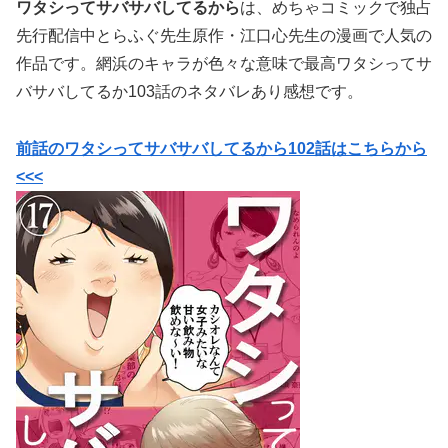
ワタシってサバサバしてるから
は、めちゃコミックで独占
先行配信中
とらふぐ先生原作・
江口心先生の漫画で
人気の
作品です。網浜のキャラが色々な意味で最高ワタシってサ
バサバしてるか103話のネタバレあり感想です。
前話のワタシってサバサバしてるから102話はこちらから
<<<