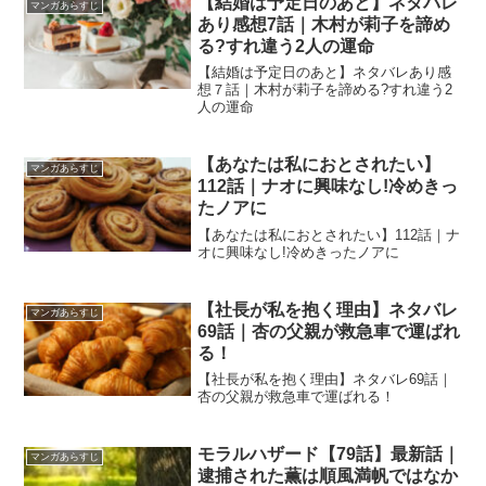
【結婚は予定日のあと】ネタバレ
マンガあらすじ
あり感想7話｜木村が莉子を諦め
る?すれ違う2人の運命
【結婚は予定日のあと】ネタバレあり感
想７話｜木村が莉子を諦める?すれ違う2
人の運命
【あなたは私におとされたい】
マンガあらすじ
112話｜ナオに興味なし!冷めきっ
たノアに
【あなたは私におとされたい】112話｜ナ
オに興味なし!冷めきったノアに
【社長が私を抱く理由】ネタバレ
マンガあらすじ
69話｜杏の父親が救急車で運ばれ
る！
【社長が私を抱く理由】ネタバレ69話｜
杏の父親が救急車で運ばれる！
モラルハザード【79話】最新話｜
マンガあらすじ
逮捕された薫は順風満帆ではなか