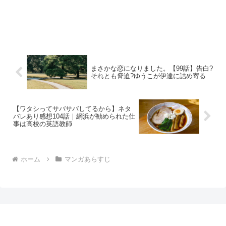
まさかな恋になりました。【99話】告白?
それとも脅迫?ゆうこが伊達に詰め寄る
【ワタシってサバサバしてるから】ネタ
バレあり感想104話｜網浜が勧められた仕
事は高校の英語教師
ホーム
マンガあらすじ