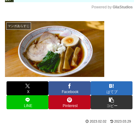
Powered by 
GliaStudios
M
u
マンガあらすじ
t
e
X
Facebook
はてブ
LINE
Pinterest
コピー
2023.02.02
2023.03.29