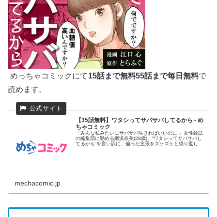
めっちゃコミックにて
15話まで無料55話まで毎日無料
で
読めます。
【35話無料】ワタシってサバサバしてるから - め
ちゃコミック
「みんな私みたいにサバサバ生きればいいのに!」女性雑誌
の編集部に勤める網浜奈美(28歳)。“ワタシってサバサバし
てるから”を言い訳に、偏った主張をズケズケと繰り返し、
同僚たち...
mechacomic.jp