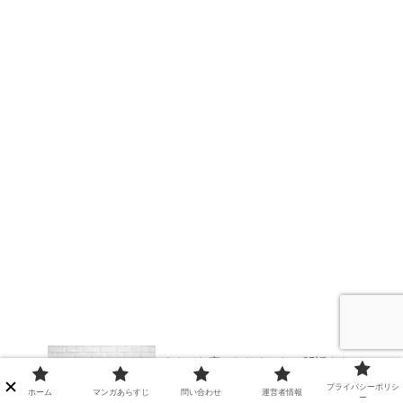
まさかな恋になりました。25話ネタバ
レ！栞はゆうこの言った言葉を思い出し
一人で…
プライバシーポリシ
ホーム
マンガあらすじ
問い合わせ
運営者情報
ー