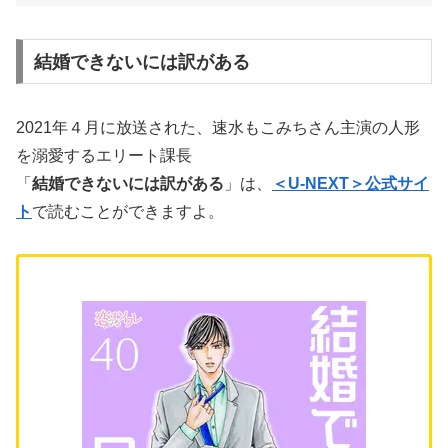
結婚できないには訳がある
2021年４月に放送された、速水もこみちさん主演の人形
を溺愛するエリート課長
「
結婚できないには訳がある
」は、
＜U-NEXT＞公式サイ
ト
で読むことができますよ。