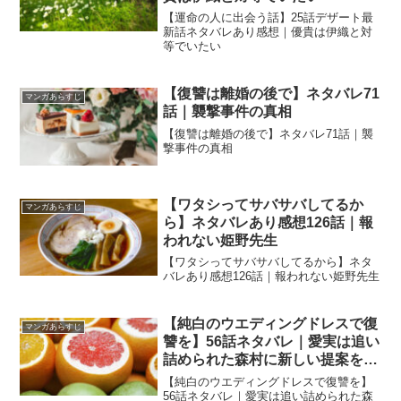
【運命の人に出会う話】25話デザート最
新話ネタバレあり感想｜優貴は伊織と対
等でいたい
【復讐は離婚の後で】ネタバレ71
マンガあらすじ
話｜襲撃事件の真相
【復讐は離婚の後で】ネタバレ71話｜襲
撃事件の真相
【ワタシってサバサバしてるか
マンガあらすじ
ら】ネタバレあり感想126話｜報
われない姫野先生
【ワタシってサバサバしてるから】ネタ
バレあり感想126話｜報われない姫野先生
【純白のウエディングドレスで復
マンガあらすじ
讐を】56話ネタバレ｜愛実は追い
詰められた森村に新しい提案をす
る！
【純白のウエディングドレスで復讐を】
56話ネタバレ｜愛実は追い詰められた森