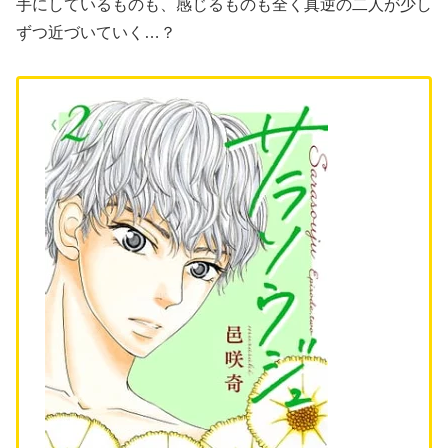
手にしているものも、感じるものも全く真逆の二人が少し
ずつ近づいていく…？