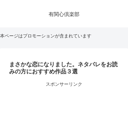
有関心倶楽部
本ページはプロモーションが含まれています
まさかな恋になりました。ネタバレをお読
みの方におすすめ作品３選
スポンサーリンク