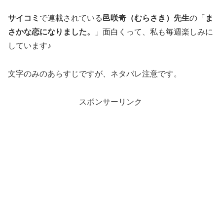
サイコミ
で連載されている
邑咲奇（むらさき）先生
の「
ま
さかな恋になりました。
」面白くって、私も毎週楽しみに
しています♪
文字のみのあらすじですが、ネタバレ注意です。
スポンサーリンク