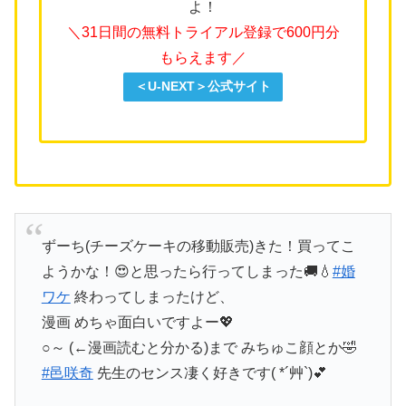
よ！
＼31日間の無料トライアル登録で600円分
もらえます／
＜U-NEXT＞公式サイト
ずーち(チーズケーキの移動販売)きた！買ってこ
ようかな！😍と思ったら行ってしまった🚚💧
#婚
ワケ
終わってしまったけど、
漫画 めちゃ面白いですよー💖
○～ (←漫画読むと分かる)まで みちゅこ顔とか🤣
#邑咲奇
先生のセンス凄く好きです( *´艸`)💕