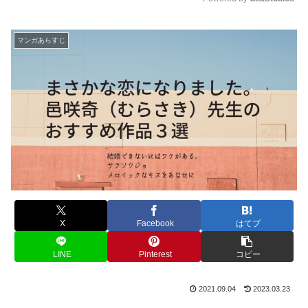
M
u
マンガあらすじ
t
e
X
Facebook
はてブ
LINE
Pinterest
コピー
2021.09.04
2023.03.23