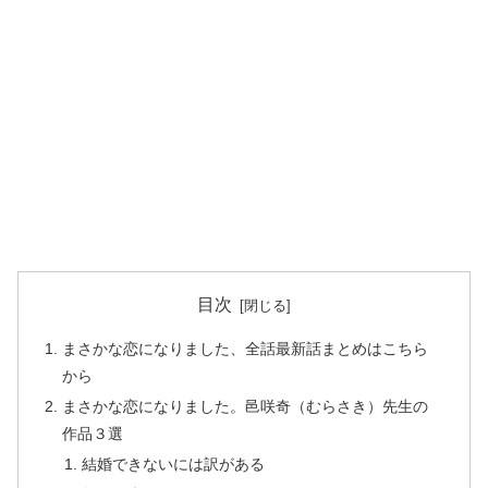
目次
まさかな恋になりました、全話最新話まとめはこちら
から
まさかな恋になりました。邑咲奇（むらさき）先生の
作品３選
結婚できないには訳がある