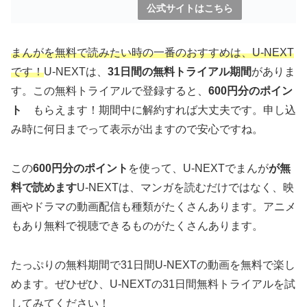
公式サイトはこちら
まんがを無料で読みたい時の一番のおすすめは、U-NEXT
です！
U-NEXTは、
31日間の無料トライアル期間
がありま
す。この無料トライアルで登録すると、
600円分のポイン
ト
もらえます！期間中に解約すれば大丈夫です。申し込
み時に何日までって表示が出ますので安心ですね。
この
600円分のポイント
を使って、U-NEXTでまんが
が無
料で読めます
U-NEXTは、マンガを読むだけではなく、映
画やドラマの動画配信も種類がたくさんあります。アニメ
もあり無料で視聴できるものがたくさんあります。
たっぷりの無料期間で31日間U-NEXTの動画を無料で楽し
めます。ぜひぜひ、U-NEXTの31日間無料トライアルを試
してみてください！