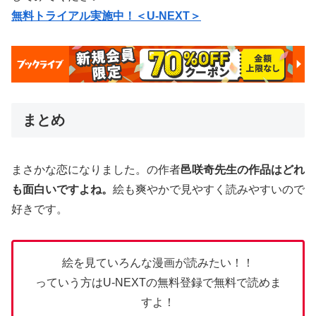
無料トライアル実施中！＜U-NEXT＞
まとめ
まさかな恋になりました。の作者
邑咲奇先生の作品はどれ
も面白いですよね。
絵も爽やかで見やすく読みやすいので
好きです。
絵を見ていろんな漫画が読みたい！！
っていう方はU-NEXTの無料登録で無料で読めま
すよ！