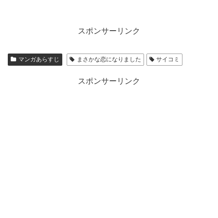
スポンサーリンク
マンガあらすじ
まさかな恋になりました
サイコミ
スポンサーリンク