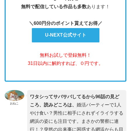
無料で配信している作品も多数
あります！
＼600円分のポイント貰えてお得／
U-NEXT公式サイト
無料お試しで登録無料！
31日以内に解約すれば、０円です。
ワタシってサバサバしてるから96話の見ど
おねこ
ころ、読みどころは、
婚活パーティーで1人
やけ食い？男性に相手にされずイライラする
網浜の姿にも注目です。まさかの警察に連
行！？突然の出来事に困惑する網浜からも目