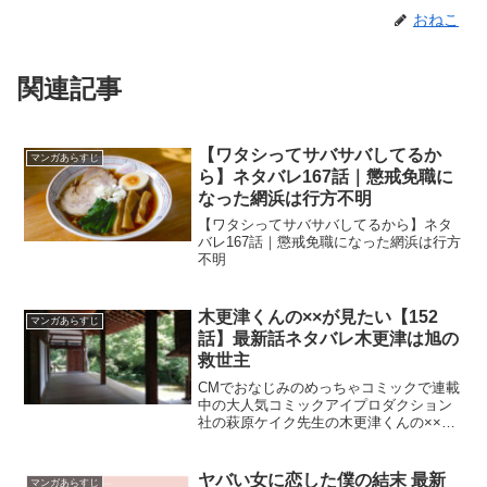
おねこ
関連記事
【ワタシってサバサバしてるか
マンガあらすじ
ら】ネタバレ167話｜懲戒免職に
なった網浜は行方不明
【ワタシってサバサバしてるから】ネタ
バレ167話｜懲戒免職になった網浜は行方
不明
木更津くんの××が見たい【152
マンガあらすじ
話】最新話ネタバレ木更津は旭の
救世主
CMでおなじみのめっちゃコミックで連載
中の大人気コミックアイプロダクション
社の萩原ケイク先生の木更津くんの××が
見たい【152話】最新話ネタバレ木更津は
旭の救世主
ヤバい女に恋した僕の結末 最新
マンガあらすじ