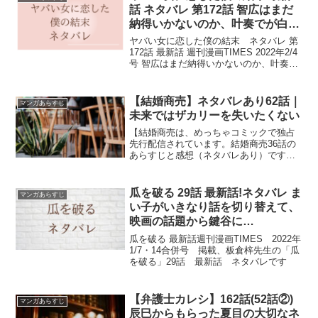
話 ネタバレ 第172話 智広はまだ
納得いかないのか、叶奏でが白石
を…
ヤバい女に恋した僕の結末 ネタバレ 第
172話 最新話 週刊漫画TIMES 2022年2/4
号 智広はまだ納得いかないのか、叶奏で
が白石を殺害して自ら変装して、車を運
転したんじゃないのか？と勝手に妄想を
膨らましていたのだ。それと同時に、遺
【結婚商売】ネタバレあり62話｜
マンガあらすじ
体はどこに隠したんだよ？と考えていた
未来ではザカリーを失いたくない
のです。
【結婚商売は、めっちゃコミックで独占
先行配信されています。結婚商売36話の
あらすじと感想（ネタバレあり）です。
現在５話までめっちゃコミックにて無料
で読めます。【結婚商売】ネタバレあり
62話｜未来ではザカリーを失いたくない
瓜を破る 29話 最新話!ネタバレ ま
マンガあらすじ
い子がいきなり話を切り替えて、
映画の話題から鍵谷に…
瓜を破る 最新話週刊漫画TIMES 2022年
1/7・14合併号 掲載、板倉梓先生の「瓜
を破る」29話 最新話 ネタバレです
【弁護士カレシ】162話(52話②)
マンガあらすじ
辰巳からもらった夏目の大切なネ