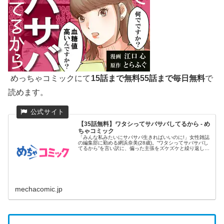
めっちゃコミックにて
15話まで無料55話まで毎日無料
で
読めます。
【35話無料】ワタシってサバサバしてるから - め
ちゃコミック
「みんな私みたいにサバサバ生きればいいのに!」女性雑誌
の編集部に勤める網浜奈美(28歳)。“ワタシってサバサバし
てるから”を言い訳に、偏った主張をズケズケと繰り返し、
同僚たち...
mechacomic.jp