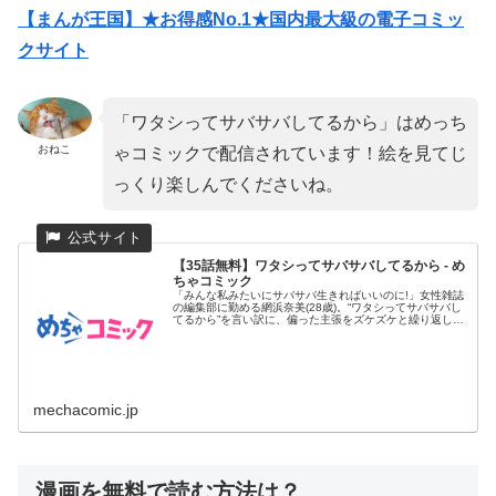
【まんが王国】★お得感No.1★国内最大級の電子コミッ
クサイト
「ワタシってサバサバしてるから」はめっち
おねこ
ゃコミックで配信されています！絵を見てじ
っくり楽しんでくださいね。
【35話無料】ワタシってサバサバしてるから - め
ちゃコミック
「みんな私みたいにサバサバ生きればいいのに!」女性雑誌
の編集部に勤める網浜奈美(28歳)。“ワタシってサバサバし
てるから”を言い訳に、偏った主張をズケズケと繰り返し、
同僚たち...
mechacomic.jp
漫画を無料で読む方法は？