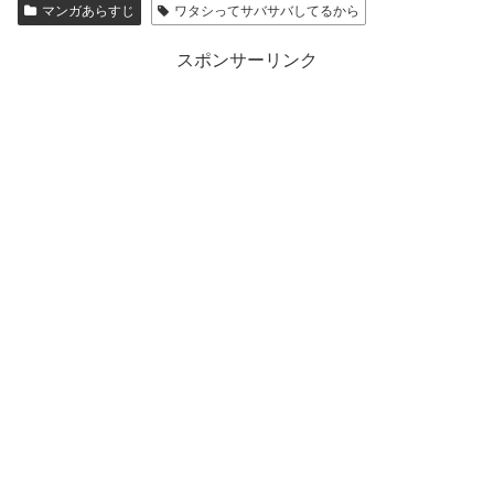
マンガあらすじ
ワタシってサバサバしてるから
スポンサーリンク