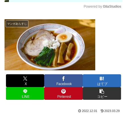
Powered by 
GliaStudios
M
u
マンガあらすじ
t
e
X
Facebook
はてブ
LINE
Pinterest
コピー
2022.12.01
2023.03.29