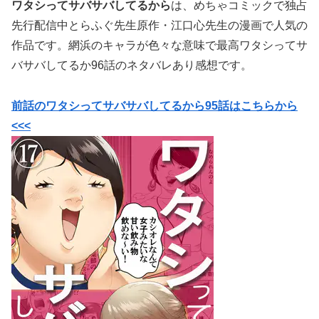
ワタシってサバサバしてるから
は、めちゃコミックで独占
先行配信中
とらふぐ先生原作・
江口心先生の漫画で
人気の
作品です。網浜のキャラが色々な意味で最高ワタシってサ
バサバしてるか96話のネタバレあり感想です。
前話のワタシってサバサバしてるから95話はこちらから
<<<