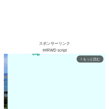
スポンサーリンク
##RWD script
もっと読む
arrow_forward_ios