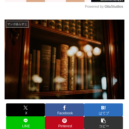
Powered by 
GliaStudios
M
u
マンガあらすじ
t
e
X
Facebook
はてブ
LINE
Pinterest
コピー