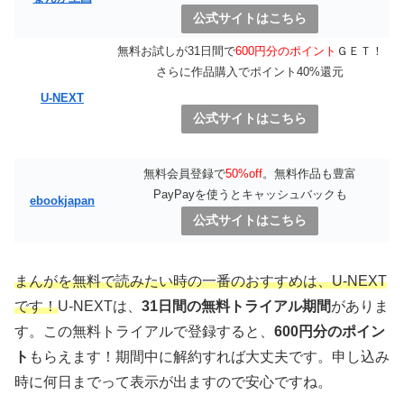
公式サイトはこちら
無料お試しが31日間で
600円分のポイント
ＧＥＴ！
さらに作品購入でポイント40%還元
U-NEXT
公式サイトはこちら
無料会員登録で
50%off
。無料作品も豊富
PayPayを使うとキャッシュバックも
ebookjapan
公式サイトはこちら
まんがを無料で読みたい時の一番のおすすめは、
U-NEXT
です！
U-NEXTは、
31日間の無料トライアル期間
がありま
す。この無料トライアルで登録すると、
600円分のポイン
ト
もらえます！期間中に解約すれば大丈夫です。申し込み
時に何日までって表示が出ますので安心ですね。