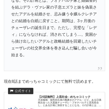
なる。その計画とは、ブオナパルテ家と婚姻誓約
を結ぶデラ・ヴァレ家の子息エズラと妹を偽装さ
せたアデルを結婚させ、忌み嫌う令嬢ルクレチア
との結婚を白紙に戻すこと。期間は、3ヶ月後の
チェーザレの誕生日まで。ただし、完璧な「レデ
ィ」にならなければ、消されてしまう…。貧困か
ら抜け出したいアデルと政略結婚を回避したいチ
ェーザレの社交界全体を巻き込んだ騙し合いが今
始まる。
現在8話までめっちゃコミックにて無料で読めます。
【20話無料】上流社会 - めちゃコミック
天涯孤独・貧民街出身の靴磨きのアデル・ビビ。ある日偶
然出会った大貴族チェーザレ・ブオナパルテと意気投合
し、とある計画に加担することになる。その計画とは、ブ
オナパルテ家と婚姻誓...