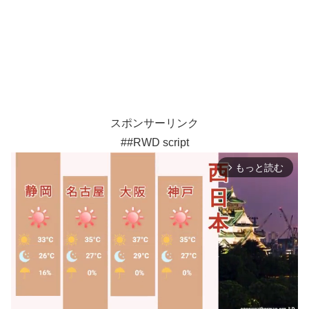
スポンサーリンク
##RWD script
もっと読む
arrow_forward_ios