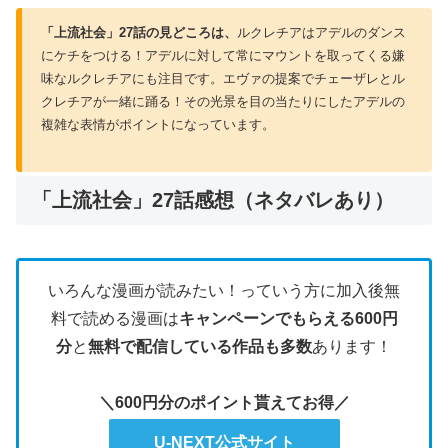
「上流社会」27
話の見どころは、
ルクレチアはアデルのダンス
にケチをつける！アデルに対して常にマウントを取ってくる嫌
味なルクレチアにも注目です。エヴァの提案でチェーザレとル
クレチアが一緒に踊る！その光景を目の当たりにしたアデルの
複雑な表情がポイントになっています。
「上流社会」27話感想（ネタバレあり）
いろんな漫画が読みたい！っていう方に加入後無
料で読める漫画は
キャンペーンでもらえる600円
分
と
無料で配信している作品も多数
あります！
＼600円分のポイント貰えてお得／
U-NEXT公式サイト