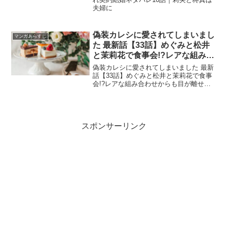
夫婦に
偽装カレシに愛されてしまいまし
マンガあらすじ
た 最新話【33話】めぐみと松井
と茉莉花で食事会!?レアな組み合
わせからも目が離せないです。
偽装カレシに愛されてしまいました 最新
話【33話】めぐみと松井と茉莉花で食事
会!?レアな組み合わせからも目が離せな
いです。
スポンサーリンク