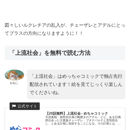
図々しいルクレチアの乱入が、チェーザレとアデルにとっ
てプラスの方向になりますように！！
「上流社会」を無料で読む方法
「上流社会」はめっちゃコミックで独占先行
おねこ
配信されています！絵を見てじっくり楽しん
でくださいね。
【20話無料】上流社会 - めちゃコミック
天涯孤独・貧民街出身の靴磨きのアデル・ビビ。ある日偶
然出会った大貴族チェーザレ・ブオナパルテと意気投合
し、とある計画に加担することになる。その計画とは、ブ
オナパルテ家と婚姻誓...