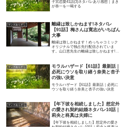
子宮恋愛41話(3)ネタバレあり感想｜まき
が恭一を一喝する
離縁は致しかねます!ネタバレ
マンガあらすじ
【91話】梅さんは寛志がいちばん
大事
離縁は致しかねます！めっちゃコミック
オリジナルで独占先行配信されていま
す。山口恵先生の離縁は致しかねます!ネ
タバレ【91話】梅さんは寛志がいちばん
大事
モラルハザード【61話】最新話｜
マンガあらすじ
必死にウソを取り繕う奈美と杏子
の強い決意
モラルハザード【61話】最新話｜必死に
ウソを取り繕う奈美と杏子の強い決意
【年下彼を相続しました】想定外
マンガあらすじ
の愛され契約結婚ネタバレ10話｜
莉央と柊真は夫婦に
【年下彼を相続しました】想定外の愛さ
れ契約結婚ネタバレ10話｜莉央と柊真は