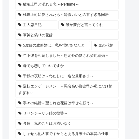
敏腕上司と溺れる恋 ～Perfume～
極道上司に愛されたら～冷徹カレとの甘すぎる同居
主人恋日記
誰か夢だと言ってくれ
軍神と偽りの花嫁
5度目の政略婚は、私を憎むあなたと
鬼の花嫁
年下彼を相続しました～想定外の愛され契約結婚～
母でも恋していいですか
千鶴の夜明け～わたしに一途な旦那さま～
逆転エンゲージメント～悪名高い御曹司が私にだけ甘
すぎる～
寧々の結婚～望まれぬ花嫁は幸せを願う～
リベンジ～サレ姉の復讐～
各位、私のことはお構いなく
しょせん他人事ですからとある弁護士の本音の仕事