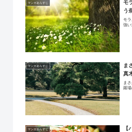
モ
マンガあらすじ
う
モラ
強い
ま
マンガあらすじ
真
まさ
羅場
【
マンガあらすじ