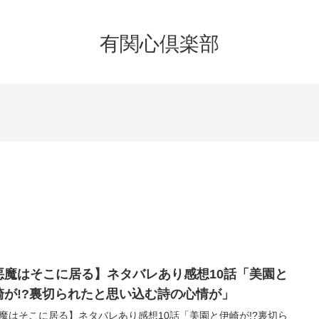
有関心倶楽部
悪魔はそこに居る】ネタバレあり感想10話「美園と
崎が!?裏切られたと思い込む詩の心情が」
魔はそこに居る】ネタバレあり感想10話「美園と伊崎が!?裏切ら