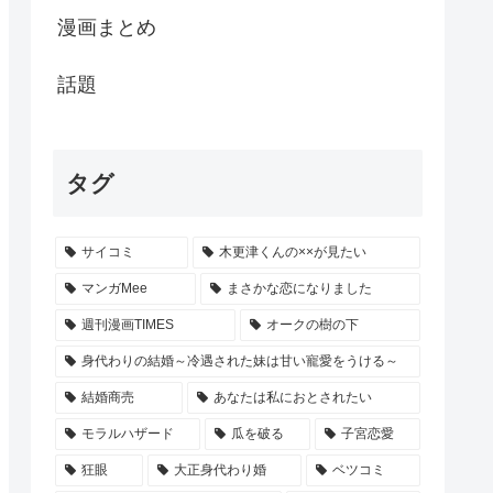
漫画まとめ
話題
タグ
サイコミ
木更津くんの××が見たい
マンガMee
まさかな恋になりました
週刊漫画TIMES
オークの樹の下
身代わりの結婚～冷遇された妹は甘い寵愛をうける～
結婚商売
あなたは私におとされたい
モラルハザード
瓜を破る
子宮恋愛
狂眼
大正身代わり婚
ベツコミ