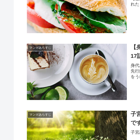
れた
【
マンガあらすじ
1
身代
先行
をう
子
マンガあらすじ
で
子宮