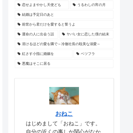
恋せよまやかし天使ども
うるわしの宵の月
結婚は予定日のあと
前世から君だけを愛すると誓うよ
運命の人に出会う話
ヤバい女に恋した僕の結末
溶けるほどの愛を隣で～冷徹社長の耽美な溺愛～
紅さす小指に婚姻を
ベツフラ
悪魔はそこに居る
おねこ
はじめまして「おねこ」です。
自分の近くの事しか関心がなか