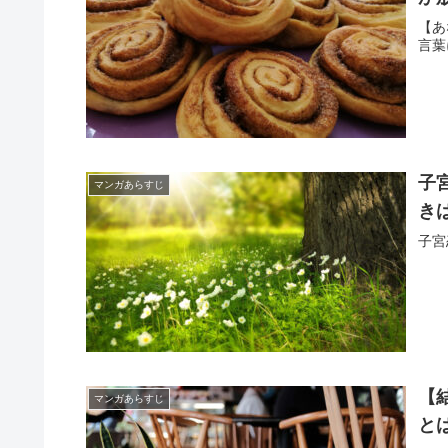
【あ
言葉
子
マンガあらすじ
き
子宮
【
マンガあらすじ
と