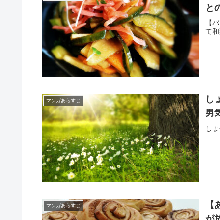
と
【バ
て和
し
マンガあらすじ
男
しょ
【
マンガあらすじ
が