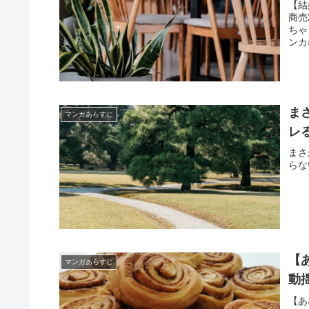
【結
商売
ちゃ
ンカ
ま
マンガあらすじ
レ
まさ
らな
【
マンガあらすじ
動
【あ