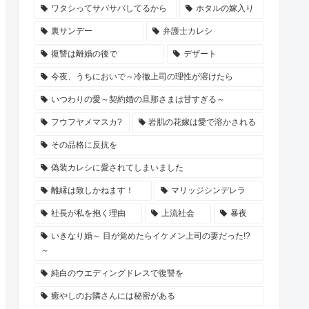
ワタシってサバサバしてるから
ホタルの嫁入り
裏サンデー
弁護士カレシ
復讐は離婚の後で
デザート
今夜、うちにおいで～冷徹上司の理性が溶けたら
いつわりの愛～契約婚の旦那さまは甘すぎる～
フウフヤメマスカ?
岩肌の花嫁は愛で溶かされる
その品格に反抗を
偽装カレシに愛されてしまいました
離縁は致しかねます！
マリッジシンデレラ
社長が私を抱く理由
上流社会
暴夜
いきなり婚～ 目が覚めたらイケメン上司の妻だった!?
～
純白のウエディングドレスで復讐を
癒やしのお隣さんには秘密がある