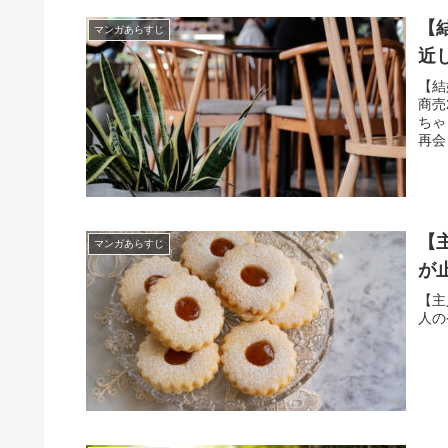
【
マンガあらすじ
近
【結
商売
ちゃ
再会
【
マンガあらすじ
が
【主
人の