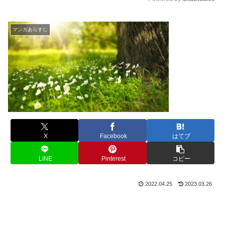
M
u
マンガあらすじ
t
e
X
Facebook
はてブ
LINE
Pinterest
コピー
2022.04.25
2023.03.26