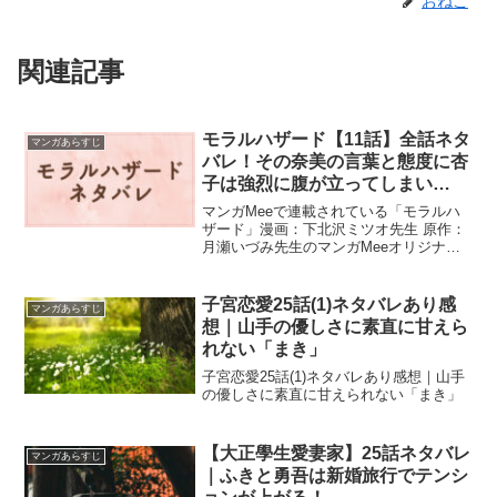
おねこ
関連記事
モラルハザード【11話】全話ネタ
マンガあらすじ
バレ！その奈美の言葉と態度に杏
子は強烈に腹が立ってしまい…
マンガMeeで連載されている「モラルハ
ザード」漫画：下北沢ミツオ先生 原作：
月瀬いづみ先生のマンガMeeオリジナル
作品です。11話のネタバレです。杏子は
その質問に戸惑い困った顔をしながら、
真琴にえぇ…と言ったら、その話を聞い
子宮恋愛25話(1)ネタバレあり感
マンガあらすじ
ていた奈美が上から目線で、上手くでき
想｜山手の優しさに素直に甘えら
なかったのかな？と偉そうに言ったの
れない「まき」
だ。その奈美の言葉と態度に杏子は強烈
に腹が立ってしまい、顔を強ばらせてい
子宮恋愛25話(1)ネタバレあり感想｜山手
たのです。
の優しさに素直に甘えられない「まき」
【大正學生愛妻家】25話ネタバレ
マンガあらすじ
｜ふきと勇吾は新婚旅行でテンシ