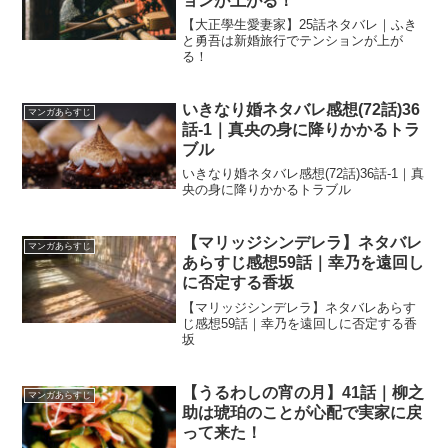
ョンが上がる！
【大正學生愛妻家】25話ネタバレ｜ふき
と勇吾は新婚旅行でテンションが上が
る！
いきなり婚ネタバレ感想(72話)36
マンガあらすじ
話-1｜真央の身に降りかかるトラ
ブル
いきなり婚ネタバレ感想(72話)36話-1｜真
央の身に降りかかるトラブル
【マリッジシンデレラ】ネタバレ
マンガあらすじ
あらすじ感想59話｜幸乃を遠回し
に否定する香坂
【マリッジシンデレラ】ネタバレあらす
じ感想59話｜幸乃を遠回しに否定する香
坂
【うるわしの宵の月】41話｜柳之
マンガあらすじ
助は琥珀のことが心配で実家に戻
って来た！