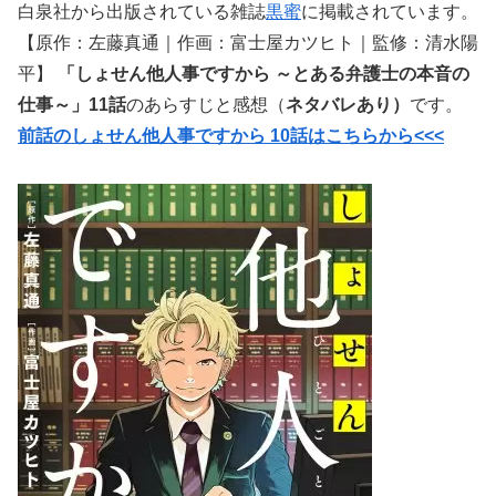
白泉社から出版されている雑誌
黒蜜
に掲載されています。
【原作：左藤真通｜作画：富士屋カツヒト｜監修：清水陽
平】
「しょせん他人事ですから ～とある弁護士の本音の
仕事～」11話
のあらすじと感想（
ネタバレあり）
です。
前話のしょせん他人事ですから 10話はこちらから<<<