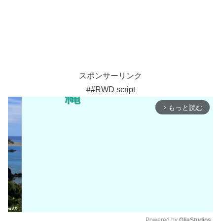
スポンサーリンク
##RWD script
もっと読む
arrow_forward_ios
Powered by 
GliaStudios