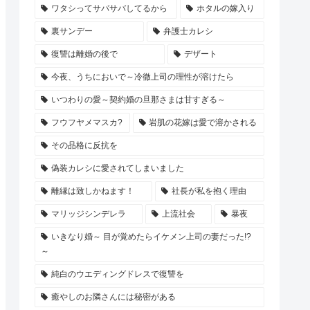
ワタシってサバサバしてるから
ホタルの嫁入り
裏サンデー
弁護士カレシ
復讐は離婚の後で
デザート
今夜、うちにおいで～冷徹上司の理性が溶けたら
いつわりの愛～契約婚の旦那さまは甘すぎる～
フウフヤメマスカ?
岩肌の花嫁は愛で溶かされる
その品格に反抗を
偽装カレシに愛されてしまいました
離縁は致しかねます！
社長が私を抱く理由
マリッジシンデレラ
上流社会
暴夜
いきなり婚～ 目が覚めたらイケメン上司の妻だった!?
～
純白のウエディングドレスで復讐を
癒やしのお隣さんには秘密がある