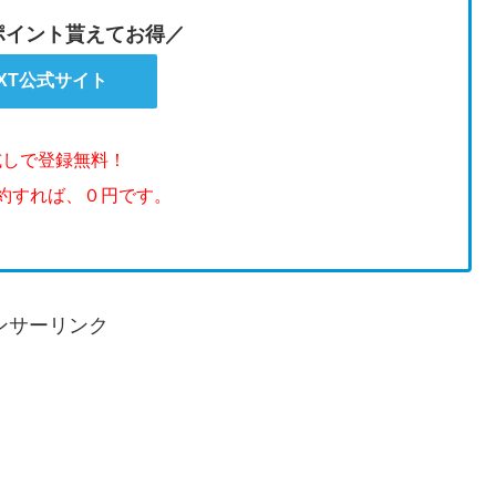
のポイント貰えてお得／
EXT公式サイト
試しで登録無料！
解約すれば、０円です。
ンサーリンク