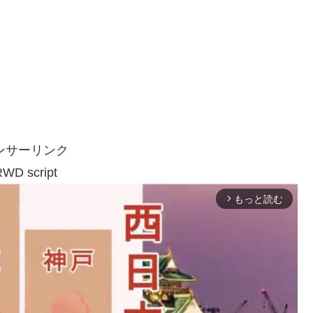
ンサーリンク
WD script
もっと読む
arrow_forward_ios