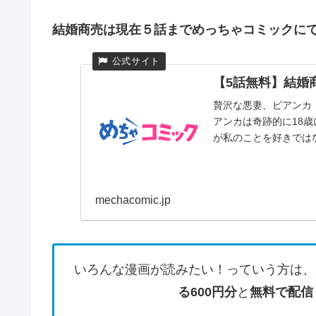
結婚商売は現在５話までめっちゃコミックに
【5話無料】結婚商
贅沢な悪妻、ビアンカ
アンカは奇跡的に18
が私のことを好きではな
mechacomic.jp
いろんな漫画が読みたい！っていう方は、
る600円分
と
無料で配信