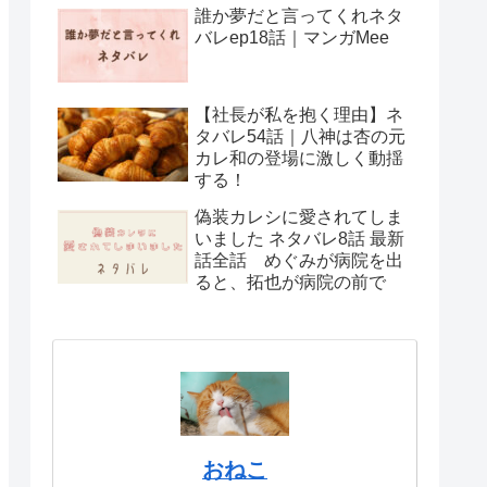
誰か夢だと言ってくれネタ
バレep18話｜マンガMee
【社長が私を抱く理由】ネ
タバレ54話｜八神は杏の元
カレ和の登場に激しく動揺
する！
偽装カレシに愛されてしま
いました ネタバレ8話 最新
話全話 めぐみが病院を出
ると、拓也が病院の前で
おねこ