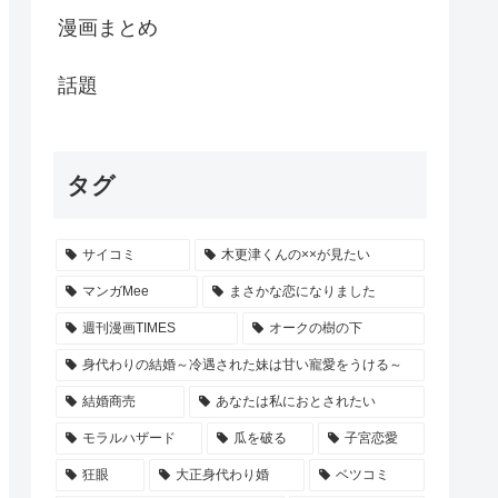
漫画まとめ
話題
タグ
サイコミ
木更津くんの××が見たい
マンガMee
まさかな恋になりました
週刊漫画TIMES
オークの樹の下
身代わりの結婚～冷遇された妹は甘い寵愛をうける～
結婚商売
あなたは私におとされたい
モラルハザード
瓜を破る
子宮恋愛
狂眼
大正身代わり婚
ベツコミ