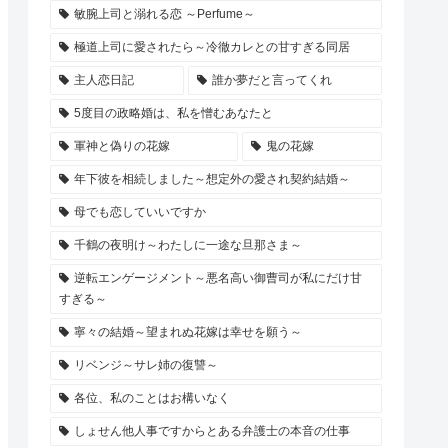
敏腕上司と溺れる恋 ～Perfume～
極道上司に愛されたら～冷徹カレとの甘すぎる同居
主人恋日記
誰か夢だと言ってくれ
5度目の政略婚は、私を憎むあなたと
軍神と偽りの花嫁
鬼の花嫁
年下彼を相続しました～想定外の愛され契約結婚～
母でも恋していいですか
千鶴の夜明け～わたしに一途な旦那さま～
逆転エンゲージメント～悪名高い御曹司が私にだけ甘
すぎる～
寧々の結婚～望まれぬ花嫁は幸せを願う～
リベンジ～サレ姉の復讐～
各位、私のことはお構いなく
しょせん他人事ですからとある弁護士の本音の仕事