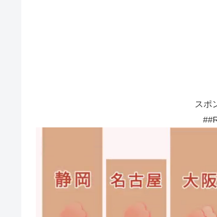
スポ
##R