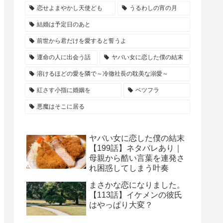
恋せよまやかし天使ども
うるわしの宵の月
結婚は予定日のあと
前世から君だけを愛すると誓うよ
運命の人に出会う話
ヤバい女に恋した僕の結末
溶けるほどの愛を隣で～冷徹社長の耽美な溺愛～
紅さす小指に婚姻を
ベツフラ
悪魔はそこに居る
ヤバい女に恋した僕の結末
【199話】ネタバレあり｜
母親から酷い言葉を連発さ
れ困惑してしまう叶奏
まさかな恋になりました。
【113話】イケメンの彼氏
はやっぱり大変？