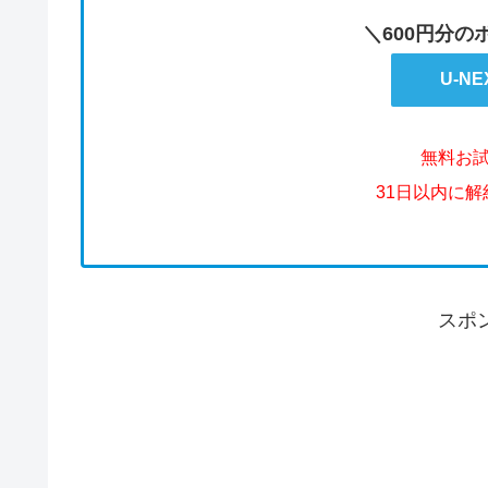
＼600円分
U-N
無料お
31日以内に
スポ