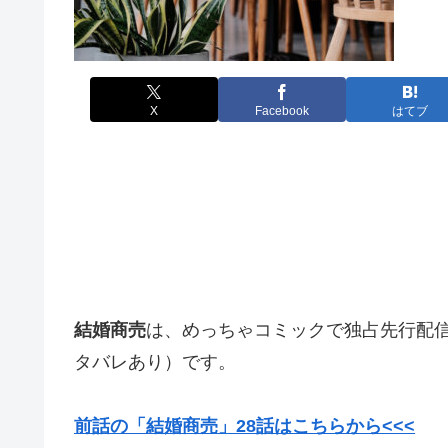
X
Facebook
はてブ
結婚商売
は、めっちゃコミックで独占先行配
タバレあり）です。
前話の「結婚商売」28
話はこちらから<<<