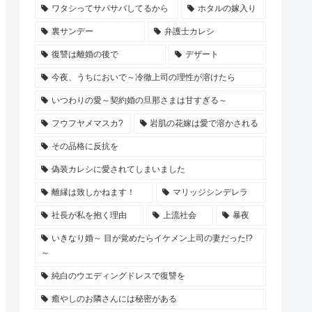
ワタシってサバサバしてるから
ホタルの嫁入り
裏サンデー
弁護士カレシ
復讐は離婚の後で
デザート
今夜、うちにおいで～冷徹上司の理性が溶けたら
いつわりの愛～契約婚の旦那さまは甘すぎる～
フウフヤメマスカ?
岩肌の花嫁は愛で溶かされる
その品格に反抗を
偽装カレシに愛されてしまいました
離縁は致しかねます！
マリッジシンデレラ
社長が私を抱く理由
上流社会
暴夜
いきなり婚～ 目が覚めたらイケメン上司の妻だった!?
～
純白のウエディングドレスで復讐を
癒やしのお隣さんには秘密がある