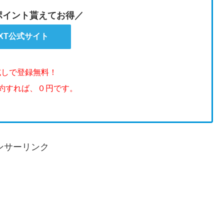
のポイント貰えてお得／
EXT公式サイト
試しで登録無料！
解約すれば、０円です。
ンサーリンク