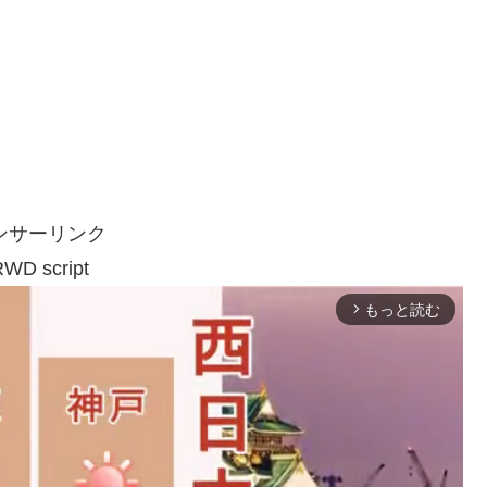
ンサーリンク
WD script
もっと読む
arrow_forward_ios