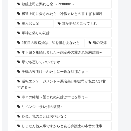
敏腕上司と溺れる恋 ～Perfume～
極道上司に愛されたら～冷徹カレとの甘すぎる同居
主人恋日記
誰か夢だと言ってくれ
軍神と偽りの花嫁
5度目の政略婚は、私を憎むあなたと
鬼の花嫁
年下彼を相続しました～想定外の愛され契約結婚～
母でも恋していいですか
千鶴の夜明け～わたしに一途な旦那さま～
逆転エンゲージメント～悪名高い御曹司が私にだけ甘
すぎる～
寧々の結婚～望まれぬ花嫁は幸せを願う～
リベンジ～サレ姉の復讐～
各位、私のことはお構いなく
しょせん他人事ですからとある弁護士の本音の仕事