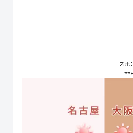
スポ
##R