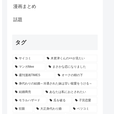
漫画まとめ
話題
タグ
サイコミ
木更津くんの××が見たい
マンガMee
まさかな恋になりました
週刊漫画TIMES
オークの樹の下
身代わりの結婚～冷遇された妹は甘い寵愛をうける～
結婚商売
あなたは私におとされたい
モラルハザード
瓜を破る
子宮恋愛
狂眼
大正身代わり婚
ベツコミ