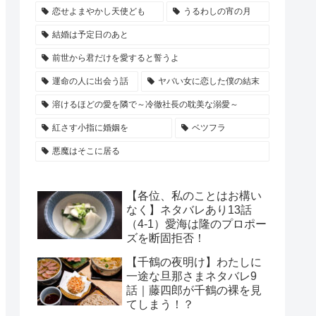
恋せよまやかし天使ども
うるわしの宵の月
結婚は予定日のあと
前世から君だけを愛すると誓うよ
運命の人に出会う話
ヤバい女に恋した僕の結末
溶けるほどの愛を隣で～冷徹社長の耽美な溺愛～
紅さす小指に婚姻を
ベツフラ
悪魔はそこに居る
【各位、私のことはお構い
なく】ネタバレあり13話
（4-1）愛海は隆のプロポー
ズを断固拒否！
【千鶴の夜明け】わたしに
一途な旦那さまネタバレ9
話｜藤四郎が千鶴の裸を見
てしまう！？