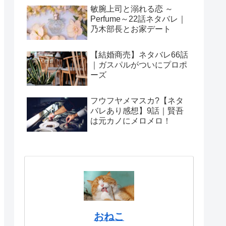
敏腕上司と溺れる恋 ～
Perfume～22話ネタバレ｜
乃木部長とお家デート
【結婚商売】ネタバレ66話
｜ガスパルがついにプロポ
ーズ
フウフヤメマスカ?【ネタ
バレあり感想】9話｜賢吾
は元カノにメロメロ！
おねこ