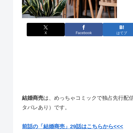
X
Facebook
はてブ
結婚商売
は、めっちゃコミックで独占先行配
タバレあり）です。
前話の「結婚商売」29
話はこちらから<<<