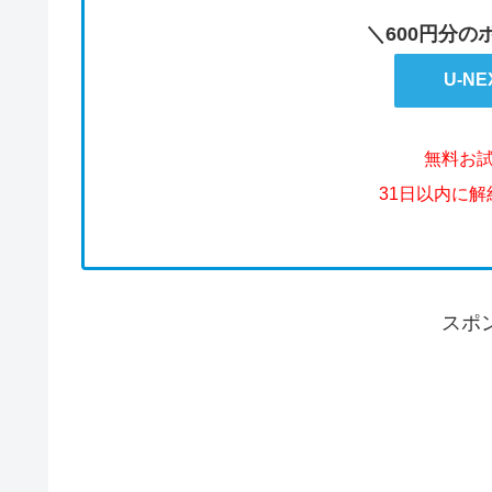
＼600円分
U-N
無料お
31日以内に
スポ