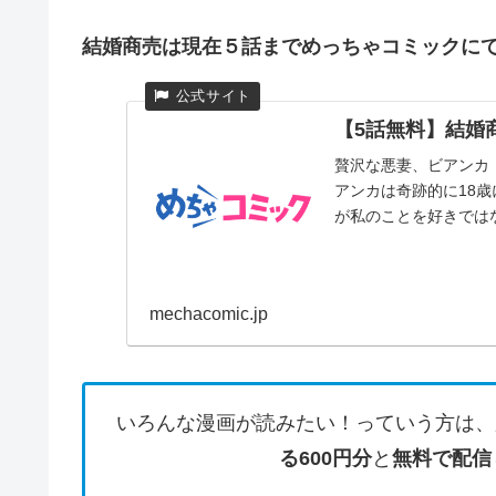
結婚商売は現在５話までめっちゃコミックに
【5話無料】結婚商
贅沢な悪妻、ビアンカ
アンカは奇跡的に18
が私のことを好きではな
mechacomic.jp
いろんな漫画が読みたい！っていう方は、
る600円分
と
無料で配信