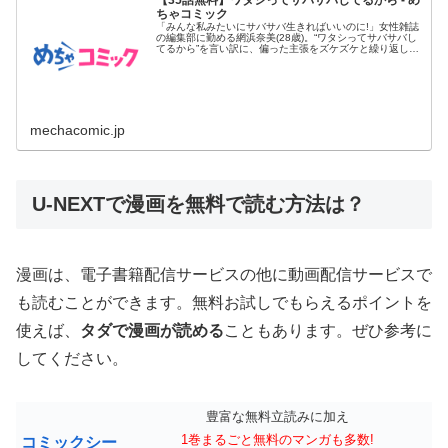
ちゃコミック
「みんな私みたいにサバサバ生きればいいのに!」女性雑誌
の編集部に勤める網浜奈美(28歳)。“ワタシってサバサバし
てるから”を言い訳に、偏った主張をズケズケと繰り返し、
同僚たち...
mechacomic.jp
U-NEXTで漫画を無料で読む方法は？
漫画は、電子書籍配信サービスの他に動画配信サービスで
も読むことができます。無料お試しでもらえるポイントを
使えば、
タダで漫画が読める
こともあります。ぜひ参考に
してください。
豊富な無料立読みに加え
1巻まるごと無料のマンガも多数!
コミックシー