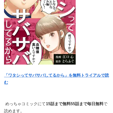
「ワタシってサバサバしてるから」を無料トライアルで読
む
めっちゃコミックにて
15話まで無料55話まで毎日無料
で
読めます。