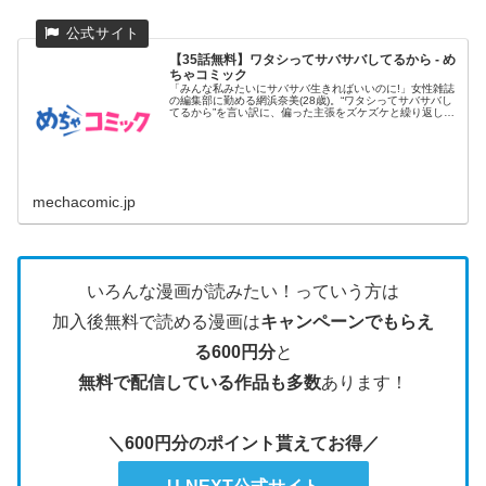
【35話無料】ワタシってサバサバしてるから - め
ちゃコミック
「みんな私みたいにサバサバ生きればいいのに!」女性雑誌
の編集部に勤める網浜奈美(28歳)。“ワタシってサバサバし
てるから”を言い訳に、偏った主張をズケズケと繰り返し、
同僚たち...
mechacomic.jp
いろんな漫画が読みたい！っていう方は
加入後無料で読める漫画は
キャンペーンでもらえ
る600円分
と
無料で配信している作品も多数
あります！
＼600円分のポイント貰えてお得／