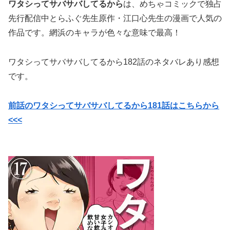
ワタシってサバサバしてるから
は、めちゃコミックで独占
先行配信中
とらふぐ先生原作・
江口心先生の漫画で
人気の
作品です。網浜のキャラが色々な意味で最高！
ワタシってサバサバしてるから182話のネタバレあり感想
です。
前話のワタシってサバサバしてるから181話はこちらから
<<<