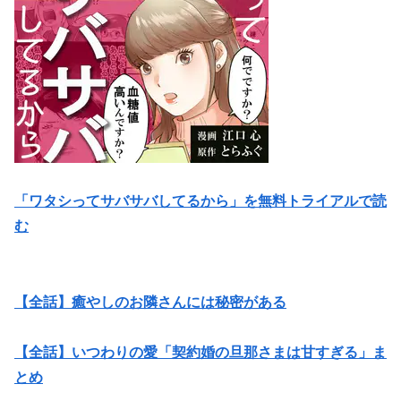
「ワタシってサバサバしてるから」を無料トライアルで読
む
【全話】癒やしのお隣さんには秘密がある
【全話】いつわりの愛「契約婚の旦那さまは甘すぎる」ま
とめ