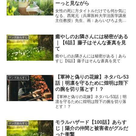
ーっと見ながら
女性の死に方タイトルだけでも何か気に
なる、西尾元（兵庫医科大学法医学講座
主任教授）先生、画：あらいぴろよ先生
の「女性の死に方」１巻を読んだあらす
じと感想をお届けします。【U-NEXT】公
式サイトの詳細はこちらから前日まで元
癒やしのお隣さんには秘密がある
マンガあらすじ
気だったのに、突然...
｜【6話】藤子はそんな蒼真を見
て
癒やしのお隣さんには秘密がある｜あら
すじ【6話】藤子はそんな蒼真を見て
【軍神と偽りの花嫁】ネタバレ53
マンガあらすじ
話｜明凛を守るために煌明は陛下
の腕を切り落とす！？
【軍神と偽りの花嫁】ネタバレ53話｜明
凛を守るために煌明は陛下の腕を切り落
とす！？
モラルハザード【100話】あらす
マンガあらすじ
じ｜陽介の仲間と被害者がグルだ
った衝撃