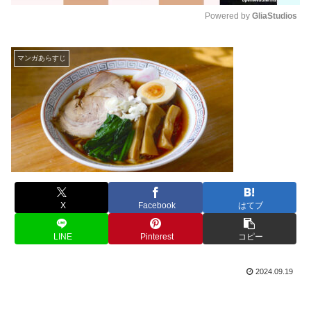
Powered by 
GliaStudios
M
u
マンガあらすじ
t
e
X
Facebook
はてブ
LINE
Pinterest
コピー
2024.09.19