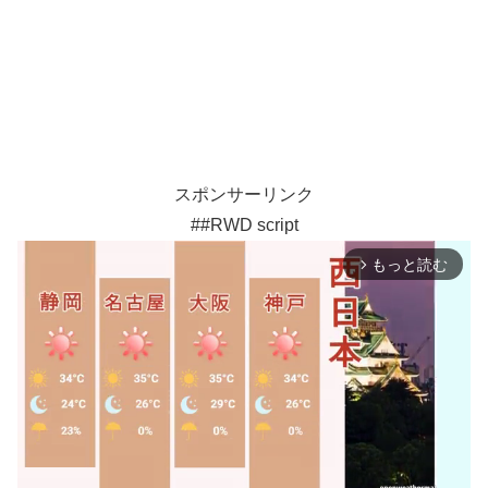
スポンサーリンク
##RWD script
もっと読む
arrow_forward_ios