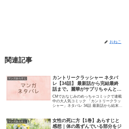
おねこ
関連記事
カントリークラッシャー ネタバ
マンガあらすじ
レ【34話】 最新話から完結最終
話まで。麗華がサプリちゃんと続
けている？と
CMでおなじみのめっちゃコミックで連載
中の大人気コミック 「カントリークラッ
シャー」ネタバレ 34話 最新話から結末ま
で。
女性の死に方【1巻】あらすじと
マンガあらすじ
感想｜体の黒ずんでいる部分をジ