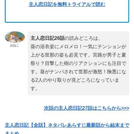
主人恋日記を無料トライアルで読む
主人恋日記26
話
の読みどころは、
おねこ
葵の浴衣姿にメロメロ！一気にテンションが
上がる世那の姿も必見です。宮路が男子と夏
祭り？目撃した樹のリアクションにも注目で
す。葵がナンパされて世那が激怒！険悪にな
る2人のやり取りが見どころになっていま
す。
次話の主人恋日記27話はこちらから>>>
主人恋日記【全話】ネタバレあらすじ最新話から結末まで
まとめ