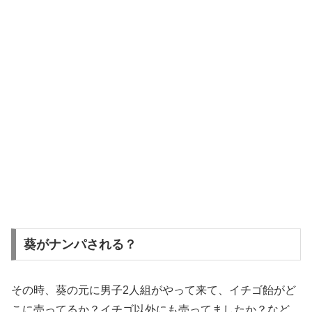
葵がナンパされる？
その時、葵の元に男子2人組がやって来て、イチゴ飴がど
こに売ってるか？イチゴ以外にも売ってましたか？など、