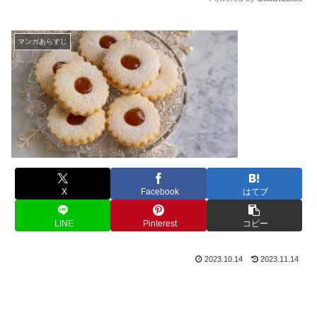
M
u
マンガあらすじ
t
e
X
Facebook
はてブ
LINE
Pinterest
コピー
2023.10.14
2023.11.14