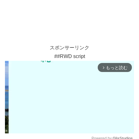
スポンサーリンク
##RWD script
もっと読む
arrow_forward_ios
Powered by 
GliaStudios