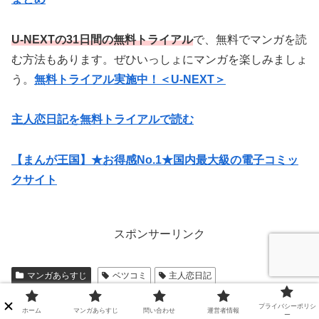
U-NEXTの31日間の無料トライアル
で、無料でマンガを読
む方法もあります。ぜひいっしょにマンガを楽しみましょ
う。
無料トライアル実施中！＜U-NEXT＞
主人恋日記を無料トライアルで読む
【まんが王国】★お得感No.1★国内最大級の電子コミッ
クサイト
スポンサーリンク
マンガあらすじ
ベツコミ
主人恋日記
スポンサーリンク
プライバシーポリシ
ホーム
マンガあらすじ
問い合わせ
運営者情報
ー