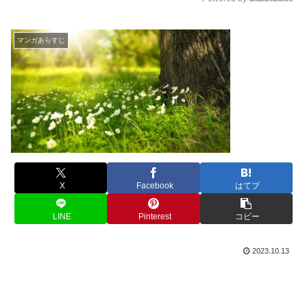
M
u
マンガあらすじ
t
e
X
Facebook
はてブ
LINE
Pinterest
コピー
2023.10.13