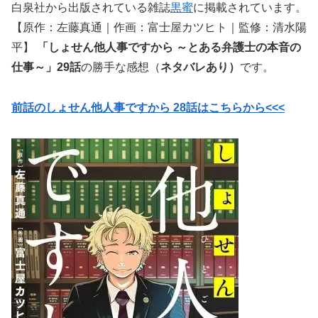
白泉社から出版されている雑誌
黒蜜
に掲載されています。
【原作：左藤真通｜作画：富士屋カツヒト｜監修：清水陽
平】
「しょせん他人事ですから ～とある弁護士の本音の
仕事～」29話
の勝手な感想（
ネタバレあり）
です。
前話のしょせん他人事ですから 28話はこちらから<<<