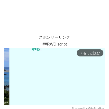
スポンサーリンク
##RWD script
もっと読む
arrow_forward_ios
Powered by 
GliaStudios