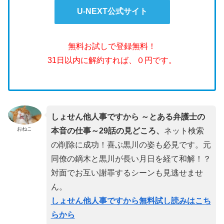
U-NEXT公式サイト
無料お試しで登録無料！
31日以内に解約すれば、０円です。
しょせん他人事ですから ～とある弁護士の
おねこ
本音の仕事～29話の見どころ、
ネット検索
の削除に成功！喜ぶ黒川の姿も必見です。元
同僚の鏑木と黒川が長い月日を経て和解！？
対面でお互い謝罪するシーンも見逃せませ
ん。
しょせん他人事ですから無料試し読みはこち
らから