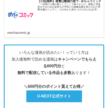
【13話無料】復讐は離婚の後で - めちゃコミック
「一年間だけ俺の妻としてここで暮らすんだ」家族と領地
民を守るためお金持ちの平民との政略結婚を受け入れた男
爵令嬢のジュディ。だが夫から突きつけられたのは1年後
の離婚予告だった!...
mechacomic.jp
いろんな漫画が読みたい！っていう方は
加入後無料で読める漫画は
キャンペーンでもらえ
る600円分
と
無料で配信している作品も多数
あります！
＼600円分のポイント貰えてお得／
U-NEXT公式サイト