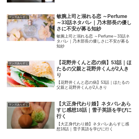
敏腕上司と溺れる恋 ～Perfume
マンガあらすじ
～33話ネタバレ｜乃木部長の優し
さに不安が募る知紗
敏腕上司と溺れる恋 ～Perfume～33話ネ
タバレ｜乃木部長の優しさに不安が募る
知紗
【花野井くんと恋の病】53話｜ほ
マンガあらすじ
たるの父親と花野井くんが2人き
り
【花野井くんと恋の病】53話｜ほたるの
父親と花野井くんが2人きり
【大正身代わり婚】ネタバレあら
マンガあらすじ
すじ感想18話｜雪子英語を学びに
行く
【大正身代わり婚】ネタバレあらすじ感
想18話｜雪子英語を学びに行く