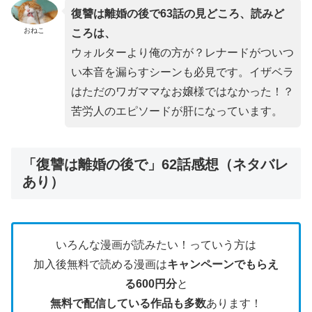
復讐は離婚の後で63話の見どころ、読みど
おねこ
ころは、
ウォルターより俺の方が？レナードがついつ
い本音を漏らすシーンも必見です。イザベラ
はただのワガママなお嬢様ではなかった！？
苦労人のエピソードが肝になっています。
「復讐は離婚の後で」62話感想（ネタバレ
あり）
いろんな漫画が読みたい！っていう方は
加入後無料で読める漫画は
キャンペーンでもらえ
る600円分
と
無料で配信している作品も多数
あります！