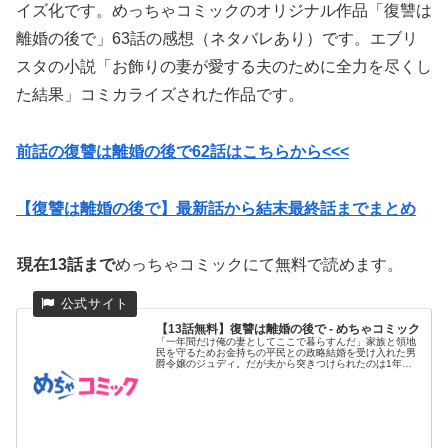
イズ化です。めっちゃコミックのオリジナル作品「復讐は
離婚の後で」63話の感想（ネタバレあり）です。エブリ
スタの小説「お飾りの妻が愛する夫のために全力を尽くし
た結果」コミカライズされた作品です。
前話の復讐は離婚の後で62話はこちらから<<<
【復讐は離婚の後で】最新話から結末最終話までまとめ
現在13話まで
めっちゃコミックにて無料で読めます。
【13話無料】復讐は離婚の後で - めちゃコミック
「一年間だけ俺の妻としてここで暮らすんだ」家族と領地
民を守るためお金持ちの平民との政略結婚を受け入れた男
爵令嬢のジュディ。だが夫から突きつけられたのは1年後
の離婚予告だった!...