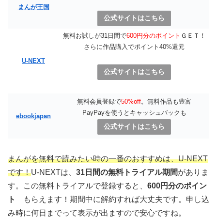
まんが王国
公式サイトはこちら
無料お試しが31日間で
600円分のポイント
ＧＥＴ！
さらに作品購入でポイント40%還元
U-NEXT
公式サイトはこちら
無料会員登録で
50%off
。無料作品も豊富
PayPayを使うとキャッシュバックも
ebookjapan
公式サイトはこちら
まんがを無料で読みたい時の一番のおすすめは、U-NEXT
です！
U-NEXTは、
31日間の無料トライアル期間
がありま
す。この無料トライアルで登録すると、
600円分のポイン
ト
もらえます！期間中に解約すれば大丈夫です。申し込
み時に何日までって表示が出ますので安心ですね。