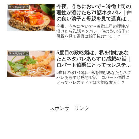
今夜、うちにおいで～冷徹上司の
マンガあらすじ
理性が溶けたら71話ネタバレ｜仲
の良い清子と母親を見て遥真は拍
子抜けする！？
今夜、うちにおいで～冷徹上司の理性が
溶けたら71話ネタバレ｜仲の良い清子と
母親を見て遥真は拍子抜けする！？
5度目の政略婚は、私を憎むあな
マンガあらすじ
たとネタバレあらすじ感想47話｜
ロバート伯爵にとってセレスティ
アは大切な友人！？
5度目の政略婚は、私を憎むあなたとネタ
バレあらすじ感想47話｜ロバート伯爵に
とってセレスティアは大切な友人！？
スポンサーリンク