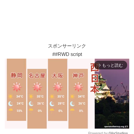
スポンサーリンク
##RWD script
もっと読む
arrow_forward_ios
Powered by 
GliaStudios