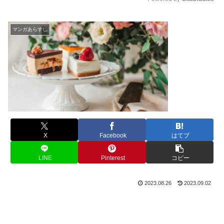
M
u
マンガあらすじ
t
e
X
Facebook
はてブ
LINE
Pinterest
コピー
2023.08.26
2023.09.02