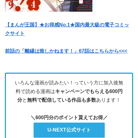
【まんが王国】★お得感No.1★国内最大級の電子コミッ
クサイト
前話の「離縁は致しかねます！」67話はこちらから<<<
いろんな漫画が読みたい！っていう方に加入後無
料で読める漫画は
キャンペーンでもらえる600円
分
と
無料で配信している作品も多数
あります！
＼600円分のポイント貰えてお得／
U-NEXT公式サイト