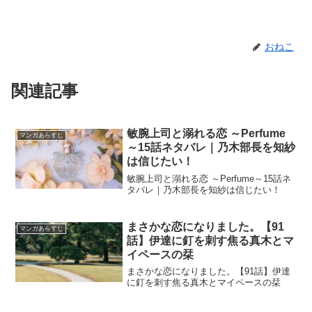
おねこ
関連記事
敏腕上司と溺れる恋 ～Perfume
マンガあらすじ
～15話ネタバレ｜乃木部長を知紗
は信じたい！
敏腕上司と溺れる恋 ～Perfume～15話ネ
タバレ｜乃木部長を知紗は信じたい！
まさかな恋になりました。【91
マンガあらすじ
話】伊達に釘を刺す焦る真木とマ
イペースの栞
まさかな恋になりました。【91話】伊達
に釘を刺す焦る真木とマイペースの栞