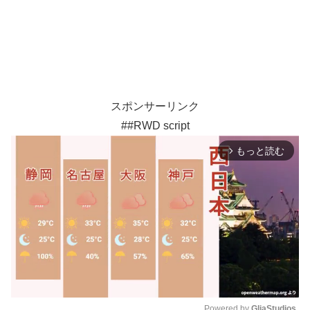
スポンサーリンク
##RWD script
もっと読む
arrow_forward_ios
Powered by 
GliaStudios