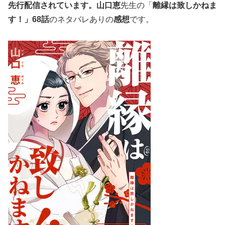
先行配信されています。
山口恵
先生の「
離縁は致しかねま
す！」68
話
のネタバレありの
感想
です。