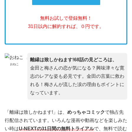
無料お試しで登録無料！
31日以内に解約すれば、０円です。
離縁は致しかねます!68話の見どころは、
おねこ
金田と梅さんの恋が気になる？興味津々な寛
志のレアな姿も必見です。金田の言葉に救わ
れる！梅さんが流した涙の理由もポイントに
なっています。
「離縁は致しかねます!」は、
めっちゃコミック
で独占先
行配信されています。いろんな漫画や動画などを楽しみた
い時は
U-NEXTの31日間の無料トライアル
で、無料で読む