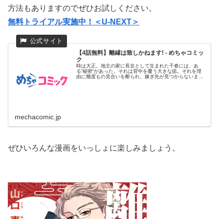
方法もありますのでぜひお試しください。
無料トライアル実施中！＜U-NEXT＞
【4話無料】離縁は致しかねます! - めちゃコミッ
ク
時は大正。地主の家に長女として生まれた千春には、あ
る“秘密”があった。それは背中を覆う大きな痣。それを理
由に幾度もの見合いを断られ、嫁ぎ先が見つからないまま
28歳の春を迎えた...
mechacomic.jp
ぜひいろんな漫画をいっしょに楽しみましょう。