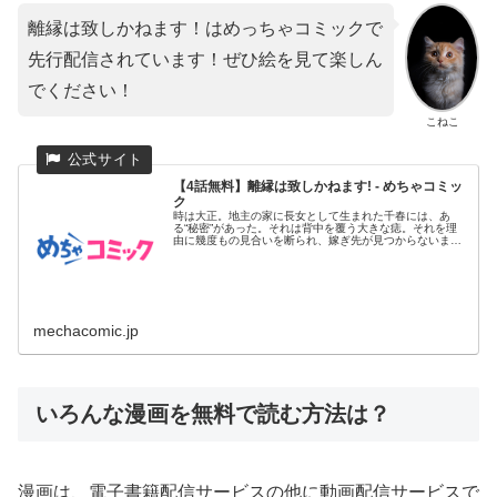
離縁は致しかねます！はめっちゃコミックで
先行配信されています！ぜひ絵を見て楽しん
でください！
こねこ
【4話無料】離縁は致しかねます! - めちゃコミッ
ク
時は大正。地主の家に長女として生まれた千春には、あ
る“秘密”があった。それは背中を覆う大きな痣。それを理
由に幾度もの見合いを断られ、嫁ぎ先が見つからないまま
28歳の春を迎えた...
mechacomic.jp
いろんな漫画を無料で読む方法は？
漫画は、電子書籍配信サービスの他に動画配信サービスで