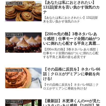
【あなたは私におとされたい】
マンガあらすじ
131話|皆木を言い負かす強気のカ
ナ
【あなたは私におとされたい】131話|皆
木を言い負かす強気のカナ
【200ｍ先の熱】3巻ネタバレあ
マンガあらすじ
り感想｜仕事モード全開の紬がつ
いに倒れた心配する平良と真霜の
姿も必見です
【200ｍ先の熱】3巻ネタバレあり感想｜
仕事モード全開の紬がついに倒れた心配
する平良と真霜の姿も必見です
【その品格に反抗を】ネタバレ66
マンガあらすじ
話｜クロエがデミアンに拳銃を向
ける!
【その品格に反抗を】ネタバレ66話｜ク
ロエがデミアンに拳銃を向ける!
【最新話】木更津くんの××が見た
マンガあらすじ
いネタバレあり感想 【145話】旭