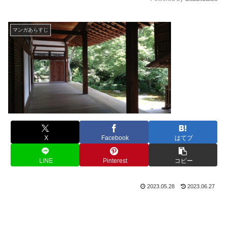
M
u
マンガあらすじ
t
e
X
Facebook
はてブ
LINE
Pinterest
コピー
2023.05.28
2023.06.27