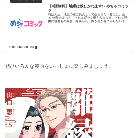
【4話無料】離縁は致しかねます! - めちゃコミッ
ク
時は大正。地主の家に長女として生まれた千春には、あ
る“秘密”があった。それは背中を覆う大きな痣。それを理
由に幾度もの見合いを断られ、嫁ぎ先が見つからないまま
28歳の春を迎えた...
mechacomic.jp
ぜひいろんな漫画をいっしょに楽しみましょう。