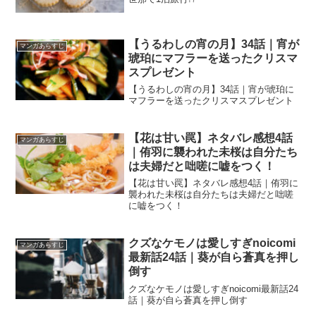
【うるわしの宵の月】34話｜宵が
マンガあらすじ
琥珀にマフラーを送ったクリスマ
スプレゼント
【うるわしの宵の月】34話｜宵が琥珀に
マフラーを送ったクリスマスプレゼント
【花は甘い罠】ネタバレ感想4話
マンガあらすじ
｜侑羽に襲われた未桜は自分たち
は夫婦だと咄嗟に嘘をつく！
【花は甘い罠】ネタバレ感想4話｜侑羽に
襲われた未桜は自分たちは夫婦だと咄嗟
に嘘をつく！
クズなケモノは愛しすぎnoicomi
マンガあらすじ
最新話24話｜葵が自ら蒼真を押し
倒す
クズなケモノは愛しすぎnoicomi最新話24
話｜葵が自ら蒼真を押し倒す