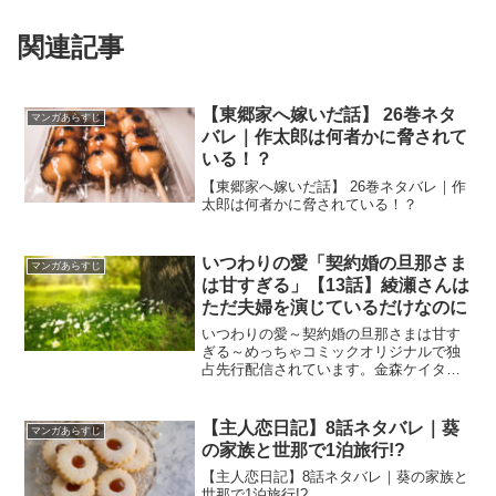
関連記事
【東郷家へ嫁いだ話】 26巻ネタ
マンガあらすじ
バレ｜作太郎は何者かに脅されて
いる！？
【東郷家へ嫁いだ話】 26巻ネタバレ｜作
太郎は何者かに脅されている！？
いつわりの愛「契約婚の旦那さま
マンガあらすじ
は甘すぎる」【13話】綾瀬さんは
ただ夫婦を演じているだけなのに
いつわりの愛～契約婚の旦那さまは甘す
ぎる～めっちゃコミックオリジナルで独
占先行配信されています。金森ケイタ先
生、上野凛子先生のいつわりの愛「契約
婚の旦那さまは甘すぎる」あらすじ13
話】綾瀬さんはただ夫婦を演じているだ
【主人恋日記】8話ネタバレ｜葵
マンガあらすじ
けなのに
の家族と世那で1泊旅行!?
【主人恋日記】8話ネタバレ｜葵の家族と
世那で1泊旅行!?