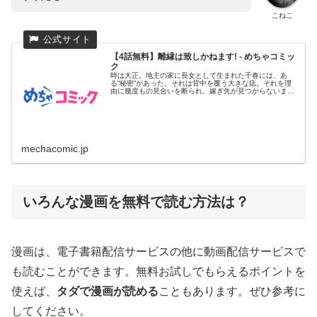
こねこ
【4話無料】離縁は致しかねます! - めちゃコミッ
ク
時は大正。地主の家に長女として生まれた千春には、あ
る“秘密”があった。それは背中を覆う大きな痣。それを理
由に幾度もの見合いを断られ、嫁ぎ先が見つからないまま
28歳の春を迎えた...
mechacomic.jp
いろんな漫画を無料で読む方法は？
漫画は、電子書籍配信サービスの他に動画配信サービスで
も読むことができます。無料お試しでもらえるポイントを
使えば、
タダで漫画が読める
こともあります。ぜひ参考に
してください。