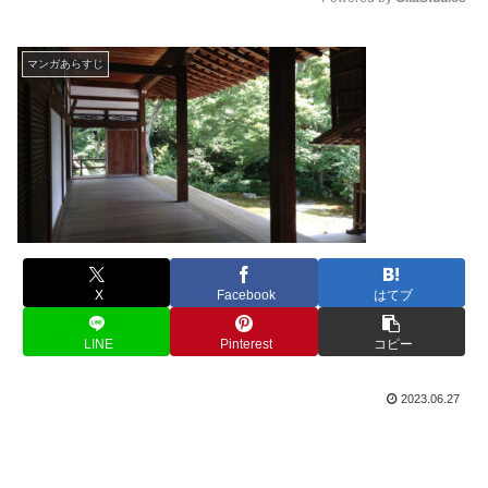
M
u
マンガあらすじ
t
e
X
Facebook
はてブ
LINE
Pinterest
コピー
2023.06.27