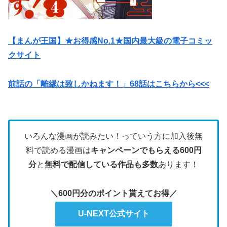
【まんが王国】★お得感No.1★国内最大級の電子コミッ
クサイト
前話の「離縁は致しかねます！」68話はこちらから<<<
いろんな漫画が読みたい！っていう方に加入後無
料で読める漫画は
キャンペーンでもらえる600円
分
と
無料で配信している作品も多数
あります！
＼600円分のポイント貰えてお得／
U-NEXT公式サイト