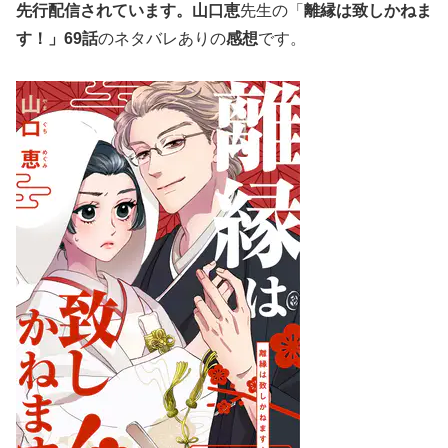
先行配信されています。
山口恵
先生の「
離縁は致しかねま
す！」69
話
のネタバレありの
感想
です。