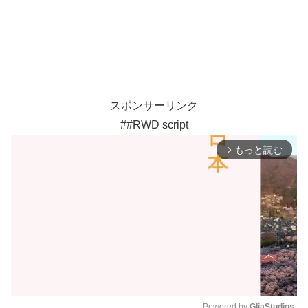
スポンサーリンク
##RWD script
もっと読む
arrow_forward_ios
Powered by 
GliaStudios