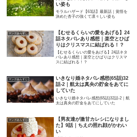
い姿も
モラルハザード【63話】最新話｜覚悟を
決めた杏子の強くて凛々しい姿も
【むせるくらいの愛をあげる】24
マンガあらすじ
話ネタバレあり感想｜楽空とひば
りはクリスマスに結ばれる！？
【むせるくらいの愛をあげる】24話ネタ
バレあり感想｜楽空とひばりはクリスマ
スに結ばれる！？
いきなり婚ネタバレ感想(65話)32
マンガあらすじ
話-2｜航太は真央の貯金をあてに
していた
いきなり婚ネタバレ感想(65話)32話-2｜航
太は真央の貯金をあてにしていた
【男友達が激甘カレシになりまし
マンガあらすじ
た】9話｜ちえの照れ顔がかわい
い