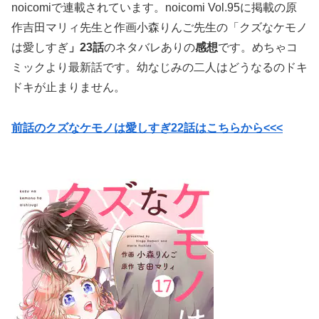
noicomiで連載されています。noicomi Vol.95に掲載の原
作吉田マリィ先生と作画小森りんご先生の「クズなケモノ
は愛しすぎ
」23
話
のネタバレありの
感想
です。めちゃコ
ミックより最新話です。幼なじみの二人はどうなるのドキ
ドキが止まりません。
前話のクズなケモノは愛しすぎ22話はこちらから<<<