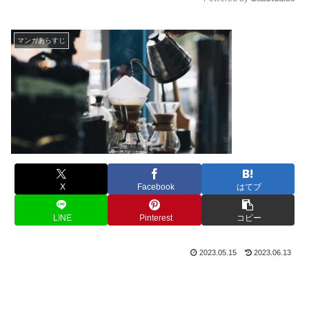
M
u
マンガあらすじ
t
e
X
Facebook
はてブ
LINE
Pinterest
コピー
2023.05.15
2023.06.13