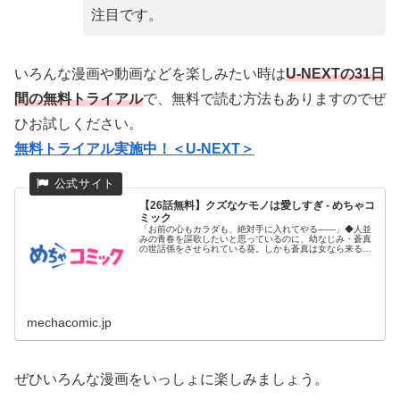
注目です。
いろんな漫画や動画などを楽しみたい時は
U-NEXTの31日
間の無料トライアル
で、無料で読む方法もありますのでぜ
ひお試しください。
無料トライアル実施中！＜U-NEXT＞
【26話無料】クズなケモノは愛しすぎ - めちゃコ
ミック
「お前の心もカラダも、絶対手に入れてやる――」◆人並
みの青春を謳歌したいと思っているのに、幼なじみ・蒼真
の世話係をさせられている葵。しかも蒼真は女なら来るも
の拒まずのクズなケ...
mechacomic.jp
ぜひいろんな漫画をいっしょに楽しみましょう。