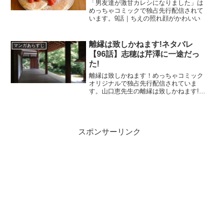
「男友達が激甘カレシになりました」は
めっちゃコミックで独占先行配信されて
います。9話｜ちえの照れ顔がかわいい
離縁は致しかねます!ネタバレ
マンガあらすじ
【96話】志穂は芹澤に一途だっ
た!
離縁は致しかねます！めっちゃコミック
オリジナルで独占先行配信されていま
す。山口恵先生の離縁は致しかねます!ネ
タバレ【96話】志穂は芹澤に一途だった!
スポンサーリンク