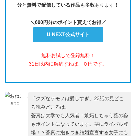
分
と
無料で配信している作品も多数
あります！
＼600円分のポイント貰えてお得／
U-NEXT公式サイト
無料お試しで登録無料！
31日以内に解約すれば、０円です。
「クズなケモノは愛しすぎ」23話の見どこ
おねこ
ろ読みどころは、
蒼真は大学でも人気者！嫉妬しちゃう葵の姿
もポイントになっています。葵にライバル登
場！？蒼真に抱きつき結婚宣言する女子にも