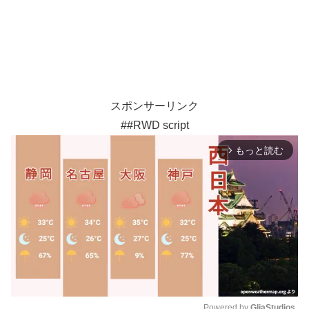
スポンサーリンク
##RWD script
もっと読む
arrow_forward_ios
Powered by 
GliaStudios