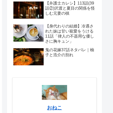
【弁護士カレシ】113話(39
話②)沢渡と夏目の関係を怪
しむ元妻の槙
【身代わりの結婚】冷遇さ
れた妹は甘い寵愛をうける
11話「律人の不器用な優し
さに胸キュン」
鬼の花嫁37話ネタバレ｜柚
子と浩介の別れ
おねこ