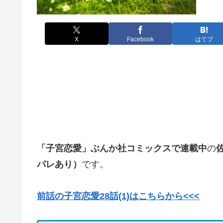
X
Facebook
はてブ
「子宮恋愛」
ぶんか社コミックスで連載中
の
バレあり）
です。
前話の子宮恋愛28話(1)はこちらから<<<