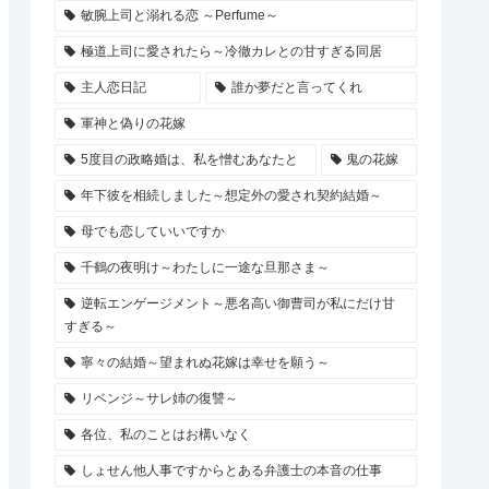
敏腕上司と溺れる恋 ～Perfume～
極道上司に愛されたら～冷徹カレとの甘すぎる同居
主人恋日記
誰か夢だと言ってくれ
軍神と偽りの花嫁
5度目の政略婚は、私を憎むあなたと
鬼の花嫁
年下彼を相続しました～想定外の愛され契約結婚～
母でも恋していいですか
千鶴の夜明け～わたしに一途な旦那さま～
逆転エンゲージメント～悪名高い御曹司が私にだけ甘
すぎる～
寧々の結婚～望まれぬ花嫁は幸せを願う～
リベンジ～サレ姉の復讐～
各位、私のことはお構いなく
しょせん他人事ですからとある弁護士の本音の仕事