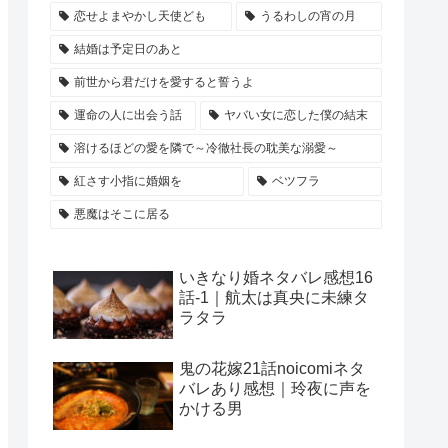
恋せよまやかし天使ども
うるわしの宵の月
結婚は予定日のあと
前世から君だけを愛すると誓うよ
運命の人に出会う話
ヤバい女に恋した僕の結末
溶けるほどの愛を隣で～冷徹社長の耽美な溺愛～
紅さす小指に婚姻を
ベツフラ
悪魔はそこに居る
いきなり婚ネタバレ感想16
話-1｜航太は真央に未練タ
ラタラ
鬼の花嫁21話noicomiネタ
バレあり感想｜玲夜に声を
かける男