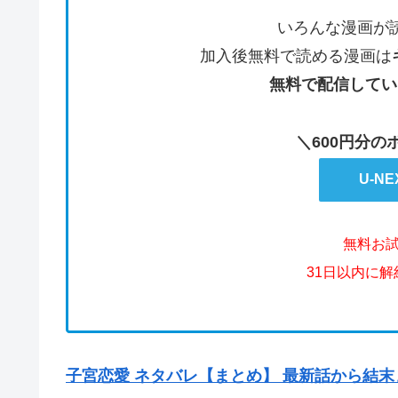
いろんな漫画が
加入後無料で読める漫画は
無料で配信してい
＼600円分
U-N
無料お
31日以内に
子宮恋愛 ネタバレ【まとめ】 最新話から結末