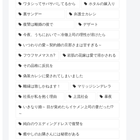
ワタシってサバサバしてるから
ホタルの嫁入り
裏サンデー
弁護士カレシ
復讐は離婚の後で
デザート
今夜、うちにおいで～冷徹上司の理性が溶けたら
いつわりの愛～契約婚の旦那さまは甘すぎる～
フウフヤメマスカ?
岩肌の花嫁は愛で溶かされる
その品格に反抗を
偽装カレシに愛されてしまいました
離縁は致しかねます！
マリッジシンデレラ
社長が私を抱く理由
上流社会
暴夜
いきなり婚～ 目が覚めたらイケメン上司の妻だった!?
～
純白のウエディングドレスで復讐を
癒やしのお隣さんには秘密がある