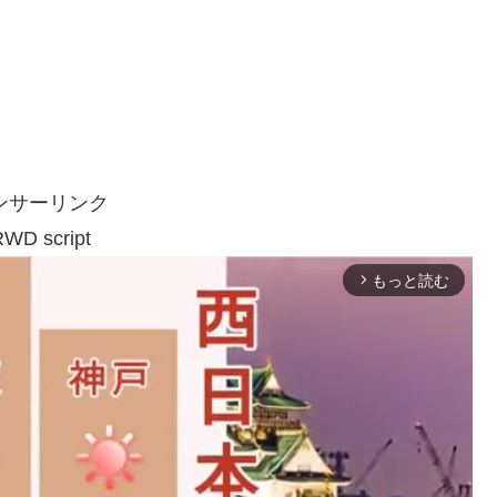
ンサーリンク
WD script
もっと読む
arrow_forward_ios