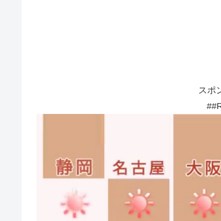
スポ
##R