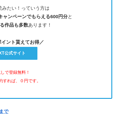
読みたい！っていう方は
キャンペーンでもらえる600円分
と
る作品も多数
あります！
のポイント貰えてお得／
EXT公式サイト
試しで登録無料！
解約すれば、０円です。
まで