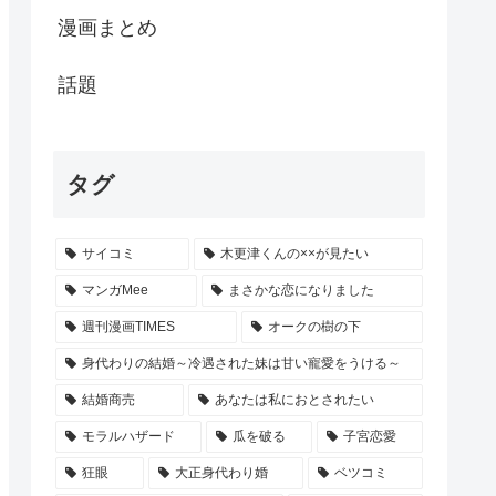
漫画まとめ
話題
タグ
サイコミ
木更津くんの××が見たい
マンガMee
まさかな恋になりました
週刊漫画TIMES
オークの樹の下
身代わりの結婚～冷遇された妹は甘い寵愛をうける～
結婚商売
あなたは私におとされたい
モラルハザード
瓜を破る
子宮恋愛
狂眼
大正身代わり婚
ベツコミ