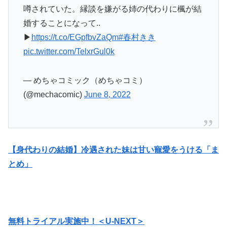
噂されていた。縁談を嫌がる姉の代わりに楓が結
婚することになって..
▶
https://t.co/EGpfbvZaQm
#春村きき
pic.twitter.com/TelxrGul0k
— めちゃコミック（めちゃコミ）
(@mechacomic)
June 8, 2022
【身代わりの結婚】冷遇された妹は甘い寵愛をうける「ま
とめ」
無料トライアル実施中！＜U-NEXT＞