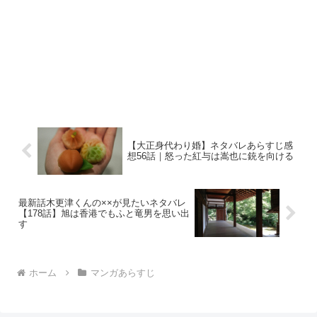
【大正身代わり婚】ネタバレあらすじ感
想56話｜怒った紅与は嵩也に銃を向ける
最新話木更津くんの××が見たいネタバレ
【178話】旭は香港でもふと竜男を思い出
す
ホーム
マンガあらすじ