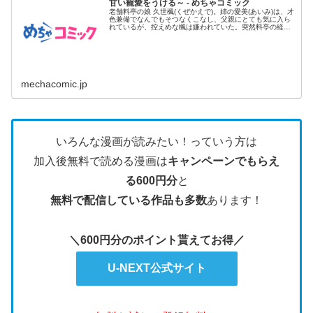
甘い寵愛をうける～ - めちゃコミック
老舗料亭の娘 久世楓(くぜかえで)。姉の愛美(あいみ)は、才
色兼備でなんでもそつなくこなし、父親にとても気に入ら
れているが、控えめな楓は嫌われていた。突然料亭の経営
が傾いてし...
mechacomic.jp
いろんな漫画が読みたい！っていう方は
加入後無料で読める漫画は
キャンペーンでもらえ
る600円分
と
無料で配信している作品も多数
あります！
＼600円分のポイント貰えてお得／
U-NEXT公式サイト