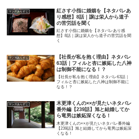
紅さす小指に婚姻を【ネタバレあ
マンガあらすじ
り感想】8話｜譲は栄人から道子
の苦労話を聞く
紅さす小指に婚姻を【ネタバレあり感
想】8話｜譲は栄人から道子の苦労話を聞
く
【社長が私を抱く理由】ネタバレ
マンガあらすじ
63話｜フィルと杏に嫉妬した八神
は制御不能になる！？
【社長が私を抱く理由】ネタバレ63話｜
フィルと杏に嫉妬した八神は制御不能に
なる！？
木更津くんの××が見たいネタバレ
マンガあらすじ
番外編【239話】旭と結婚してか
ら竜男は嫉妬深くなる！
木更津くんの××が見たいネタバレ番外編
【239話】旭と結婚してから竜男は嫉妬深
くなる！