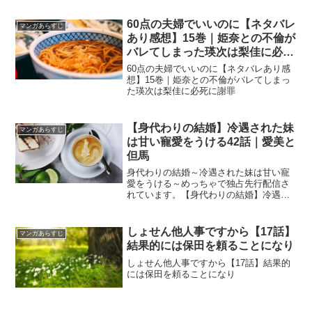
60点の夫婦でいいのに【ネタバレ
マンガあらすじ
あり感想】15巻｜姫奈との不倫が
バレてしまった瑛次は梨佳に必死
に謝罪
60点の夫婦でいいのに【ネタバレあり感
想】15巻｜姫奈との不倫がバレてしまっ
た瑛次は梨佳に必死に謝罪
【身代わりの結婚】冷遇された妹
マンガあらすじ
は甘い寵愛をうける42話｜愛美と
但馬
身代わりの結婚～冷遇された妹は甘い寵
愛をうける～めっちゃで独占先行配信さ
れています。【身代わりの結婚】冷遇さ
れた妹は甘い寵愛をうける42話｜愛美と
但馬
しょせん他人事ですから【17話】
マンガあらすじ
結果的には保田を頼ることになり
しょせん他人事ですから【17話】結果的
には保田を頼ることになり