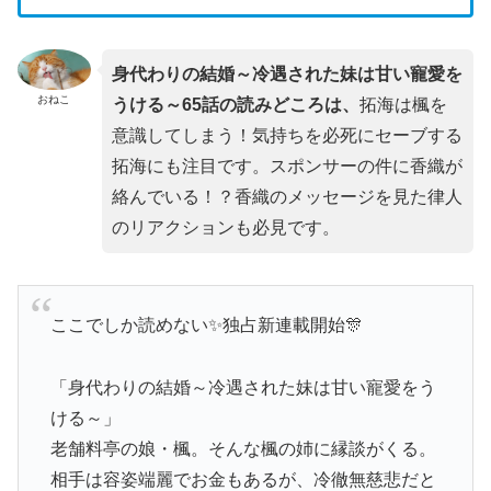
身代わりの結婚～冷遇された妹は甘い寵愛を
おねこ
うける～65話の読みどころは、
拓海は楓を
意識してしまう！気持ちを必死にセーブする
拓海にも注目です。スポンサーの件に香織が
絡んでいる！？香織のメッセージを見た律人
のリアクションも必見です。
ここでしか読めない✨独占新連載開始🎊
「身代わりの結婚～冷遇された妹は甘い寵愛をう
ける～」
老舗料亭の娘・楓。そんな楓の姉に縁談がくる。
相手は容姿端麗でお金もあるが、冷徹無慈悲だと