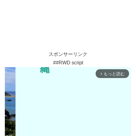
スポンサーリンク
##RWD script
もっと読む
arrow_forward_ios