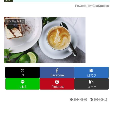
Powered by 
GliaStudios
M
u
マンガあらすじ
t
e
X
Facebook
はてブ
LINE
Pinterest
コピー
2024.09.02
2024.09.16