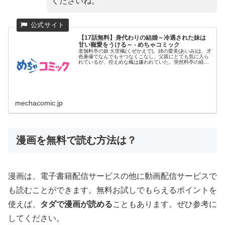
くださいね。
【17話無料】身代わりの結婚～冷遇された妹は
甘い寵愛をうける～ - めちゃコミック
老舗料亭の娘 久世楓(くぜかえで)。姉の愛美(あいみ)は、才
色兼備でなんでもそつなくこなし、父親にとても気に入ら
れているが、控えめな楓は嫌われていた。突然料亭の経営
が傾いてし...
mechacomic.jp
漫画を無料で読む方法は？
漫画は、電子書籍配信サービスの他に動画配信サービスで
も読むことができます。無料お試しでもらえるポイントを
使えば、
タダで漫画が読める
こともあります。ぜひ参考に
してください。