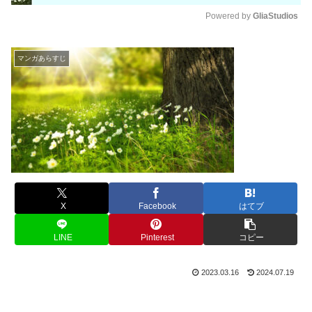
Powered by 
GliaStudios
M
u
マンガあらすじ
t
e
X
Facebook
はてブ
LINE
Pinterest
コピー
2023.03.16
2024.07.19