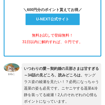
＼600円分のポイント貰えてお得／
U-NEXT公式サイト
無料お試しで登録無料！
31日以内に解約すれば、０円です。
いつわりの愛～契約婚の旦那さまは甘すぎる
おねこ
～34話の見どころ、読みどころは、
サング
ラス姿の綾瀬を見たい！？必死になっちゃう
遥菜の姿も必見です。ニヤニヤする遥菜&冷
静を装ってる綾瀬！2人のそれぞれの心情も
ポイントになっています。