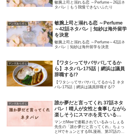
敏腕上司と溺れる恋 ～Perfume～26話ネ
タバレ｜もう我慢できないふたり
敏腕上司と溺れる恋 ～Perfume
マンガあらすじ
～42話ネタバレ｜知紗は海外留学
を決意
敏腕上司と溺れる恋 ～Perfume～42話ネ
タバレ｜知紗は海外留学を決意
【ワタシってサバサバしてるか
マンガあらすじ
ら】ネタバレ175話｜網浜は議員
辞職する!?
【ワタシってサバサバしてるから】ネタ
バレ175話｜網浜は議員辞職する!?
誰か夢だと言ってくれ 37話ネタ
マンガあらすじ
バレ！晴人が女性と食事しながら
楽しそうにスマホを見ている…
マンガMeeで連載されているみっしぇる
先生の「誰か夢だと言ってくれ」ちょっ
とHでキュンとするBL漫画、第37話のネ