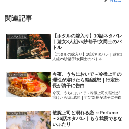
関連記事
【ホタルの嫁入り】10話ネタバレ
マンガあらすじ
｜遊女3人組vs紗都子!女同士のバ
トル
【ホタルの嫁入り】10話ネタバレ｜遊女3
人組vs紗都子!女同士のバトル
今夜、うちにおいで～冷徹上司の
マンガあらすじ
理性が溶けたら8話感想｜行定部
長が清子に告白
今夜、うちにおいで～冷徹上司の理性が
溶けたら8話感想｜行定部長が清子に告白
敏腕上司と溺れる恋 ～Perfume
マンガあらすじ
～26話ネタバレ｜もう我慢できな
いふたり