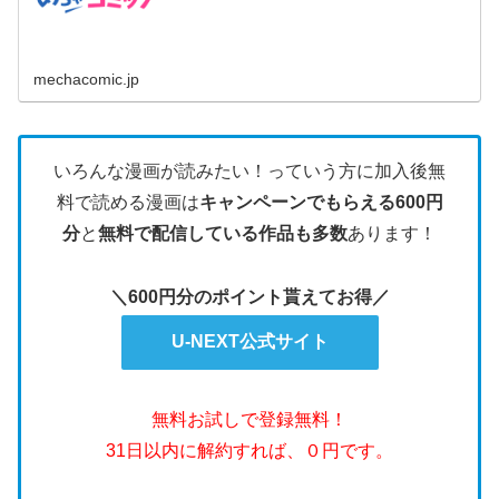
れ、会社を去ることに...
mechacomic.jp
いろんな漫画が読みたい！っていう方に加入後無
料で読める漫画は
キャンペーンでもらえる600円
分
と
無料で配信している作品も多数
あります！
＼600円分のポイント貰えてお得／
U-NEXT公式サイト
無料お試しで登録無料！
31日以内に解約すれば、０円です。