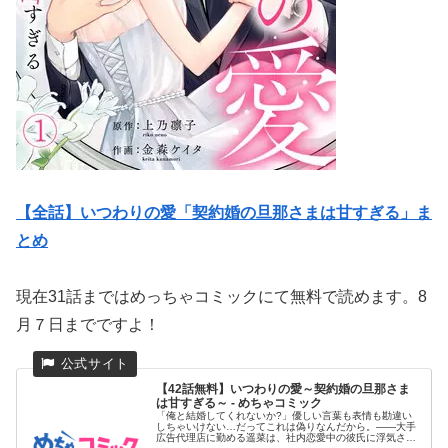
【全話】いつわりの愛「契約婚の旦那さまは甘すぎる」ま
とめ
現在31話まではめっちゃコミックにて無料で読めます。8
月７日までですよ！
【42話無料】いつわりの愛～契約婚の旦那さま
は甘すぎる～ - めちゃコミック
「俺と結婚してくれないか?」優しい言葉も表情も勘違い
しちゃいけない…だってこれは偽りなんだから。――大手
広告代理店に勤める遥菜は、社内恋愛中の彼氏に浮気さ