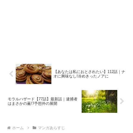
【あなたは私におとされたい】112話｜ナ
オに興味なし!冷めきったノアに
モラルハザード【77話】最新話｜逮捕者
はまさかの薫!?予想外の展開
ホーム
マンガあらすじ