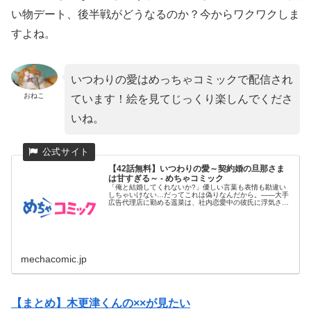
い物デート、後半戦がどうなるのか？今からワクワクしま
すよね。
いつわりの愛はめっちゃコミックで配信され
おねこ
ています！絵を見てじっくり楽しんでくださ
いね。
【42話無料】いつわりの愛～契約婚の旦那さま
は甘すぎる～ - めちゃコミック
「俺と結婚してくれないか?」優しい言葉も表情も勘違い
しちゃいけない…だってこれは偽りなんだから。――大手
広告代理店に勤める遥菜は、社内恋愛中の彼氏に浮気さ
れ、会社を去ることに...
mechacomic.jp
【まとめ】木更津くんの××が見たい