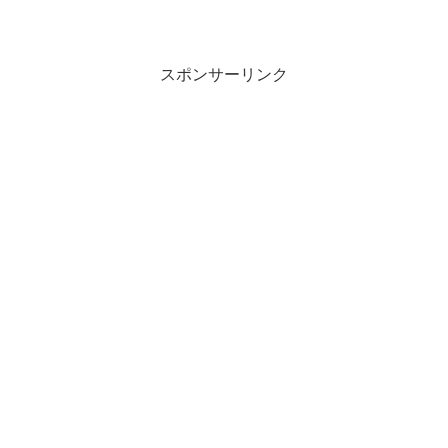
タバレと感想です。誰か夢だと言ってく
れ 37話ネタバレ！晴人が女性と食事しな
がら楽しそうにスマホを見ている...
スポンサーリンク