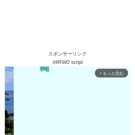
スポンサーリンク
##RWD script
もっと読む
arrow_forward_ios