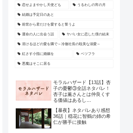
恋せよまやかし天使ども
うるわしの宵の月
結婚は予定日のあと
前世から君だけを愛すると誓うよ
運命の人に出会う話
ヤバい女に恋した僕の結末
溶けるほどの愛を隣で～冷徹社長の耽美な溺愛～
紅さす小指に婚姻を
ベツフラ
悪魔はそこに居る
モラルハザード【13話】杏
子の憂鬱③全話ネタバレ！
杏子は薫さんとは仲良くす
る価値はあるし…
【暴夜】ネタバレあり感想
36話｜穏花に智鶴の姉の希
仁が勝手に接触