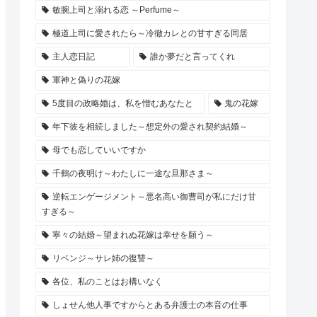
敏腕上司と溺れる恋 ～Perfume～
極道上司に愛されたら～冷徹カレとの甘すぎる同居
主人恋日記
誰か夢だと言ってくれ
軍神と偽りの花嫁
5度目の政略婚は、私を憎むあなたと
鬼の花嫁
年下彼を相続しました～想定外の愛され契約結婚～
母でも恋していいですか
千鶴の夜明け～わたしに一途な旦那さま～
逆転エンゲージメント～悪名高い御曹司が私にだけ甘
すぎる～
寧々の結婚～望まれぬ花嫁は幸せを願う～
リベンジ～サレ姉の復讐～
各位、私のことはお構いなく
しょせん他人事ですからとある弁護士の本音の仕事