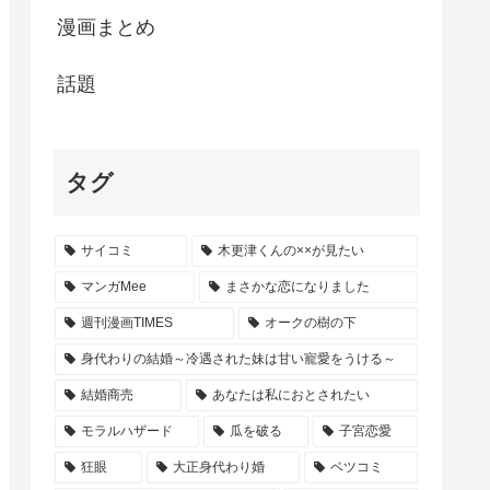
漫画まとめ
話題
タグ
サイコミ
木更津くんの××が見たい
マンガMee
まさかな恋になりました
週刊漫画TIMES
オークの樹の下
身代わりの結婚～冷遇された妹は甘い寵愛をうける～
結婚商売
あなたは私におとされたい
モラルハザード
瓜を破る
子宮恋愛
狂眼
大正身代わり婚
ベツコミ