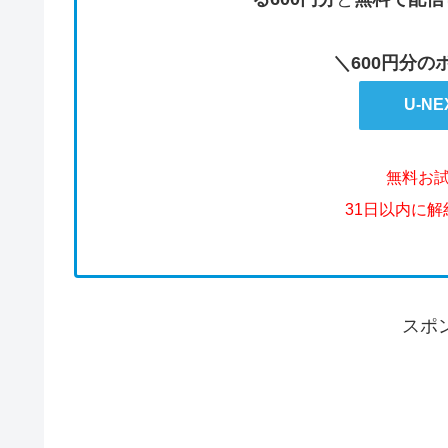
＼600円分
U-N
無料お
31日以内に
スポ