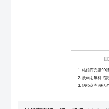
目
結婚商売話99
漫画を無料で
結婚商売99話