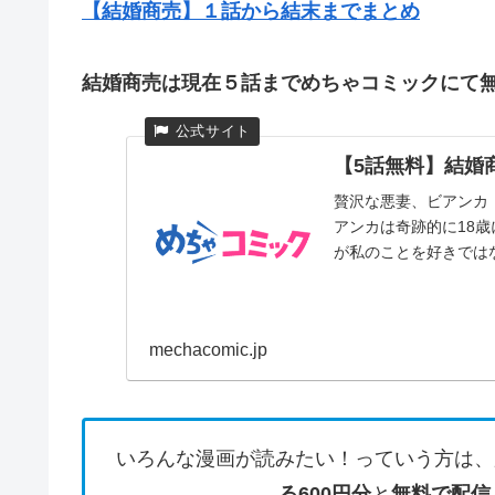
【結婚商売】１話から結末までまとめ
結婚商売は現在５話までめちゃコミックにて
【5話無料】結婚商
贅沢な悪妻、ビアンカ
アンカは奇跡的に18
が私のことを好きではな
mechacomic.jp
いろんな漫画が読みたい！っていう方は、
る600円分
と
無料で配信