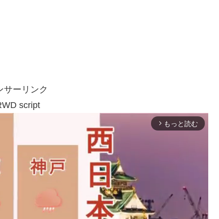
ンサーリンク
WD script
もっと読む
arrow_forward_ios