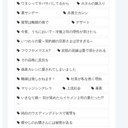
ワタシってサバサバしてるから
ホタルの嫁入り
裏サンデー
弁護士カレシ
復讐は離婚の後で
デザート
今夜、うちにおいで～冷徹上司の理性が溶けたら
いつわりの愛～契約婚の旦那さまは甘すぎる～
フウフヤメマスカ?
岩肌の花嫁は愛で溶かされる
その品格に反抗を
偽装カレシに愛されてしまいました
離縁は致しかねます！
社長が私を抱く理由
マリッジシンデレラ
上流社会
暴夜
いきなり婚～ 目が覚めたらイケメン上司の妻だった!?
～
純白のウエディングドレスで復讐を
癒やしのお隣さんには秘密がある