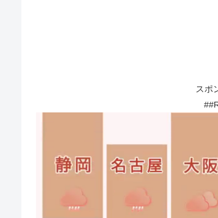
スポ
##R