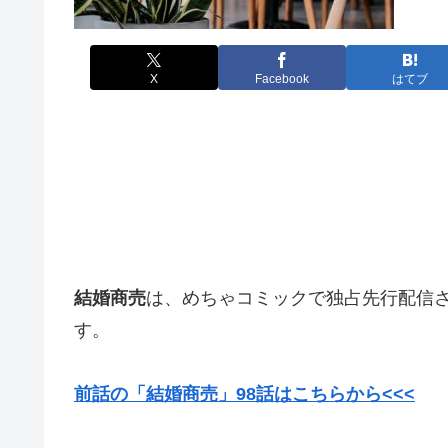
X
Facebook
はてブ
結婚商売
は、めちゃコミックで独占先行配信
す。
前話の「結婚商売」98
話はこちらから<<<