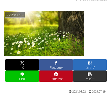
M
u
マンガあらすじ
t
e
X
Facebook
はてブ
LINE
Pinterest
コピー
2024.05.02
2024.07.19