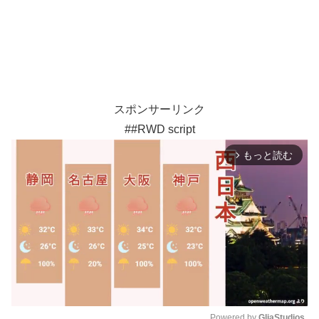
スポンサーリンク
##RWD script
もっと読む
arrow_forward_ios
Powered by 
GliaStudios