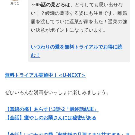
おねこ
～65話の見どろは、
どうしても思い出せな
い！？綾瀬の葛藤する姿にも注目です。離婚
届を渡してついに遥菜が家を出た！遥菜の強
い決意がポイントになっています。
いつわりの愛を無料トライアルでお得に読
む！
無料トライアル実施中！＜U-NEXT＞
ぜひいろんな漫画をいっしょに楽しみましょう。
【真綿の檻】あらすじ3話-2「最終話結末」
【全話】癒やしのお隣さんには秘密がある
【全話】いつわりの愛「契約婚の旦那さまは甘すぎる」ま