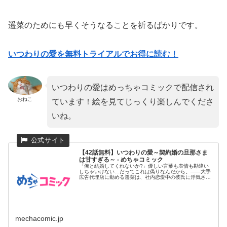
遥菜のためにも早くそうなることを祈るばかりです。
いつわりの愛を無料トライアルでお得に読む！
いつわりの愛はめっちゃコミックで配信され
おねこ
ています！絵を見てじっくり楽しんでくださ
いね。
【42話無料】いつわりの愛～契約婚の旦那さま
は甘すぎる～ - めちゃコミック
「俺と結婚してくれないか?」優しい言葉も表情も勘違い
しちゃいけない…だってこれは偽りなんだから。――大手
広告代理店に勤める遥菜は、社内恋愛中の彼氏に浮気さ
れ、会社を去ることに...
mechacomic.jp