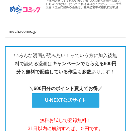
「俺と結婚してくれないか?」優しい言葉も表情も勘違い
しちゃいけない…だってこれは偽りなんだから。――大手
広告代理店に勤める遥菜は、社内恋愛中の彼氏に浮気さ
れ、会社を去ることに...
mechacomic.jp
いろんな漫画が読みたい！っていう方に加入後無
料で読める漫画は
キャンペーンでもらえる600円
分
と
無料で配信している作品も多数
あります！
＼600円分のポイント貰えてお得／
U-NEXT公式サイト
無料お試しで登録無料！
31日以内に解約すれば、０円です。