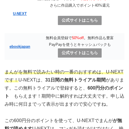
さらに作品購入でポイント40%還元
U-NEXT
公式サイトはこちら
無料会員登録で
50%off
。無料作品も豊富
PayPayを使うとキャッシュバックも
ebookjapan
公式サイトはこちら
まんがを無料で読みたい時の一番のおすすめは、U-NEXT
です！
U-NEXTは、
31日間の無料トライアル期間
がありま
す。この無料トライアルで登録すると、
600円分のポイン
ト
もらえます！期間中に解約すれば大丈夫です。申し込
み時に何日までって表示が出ますので安心ですね。
この600円分のポイントを使って、U-NEXTでまんが
が無
料で読めます
U-NEXTは、マンガを読むだけではなく、映