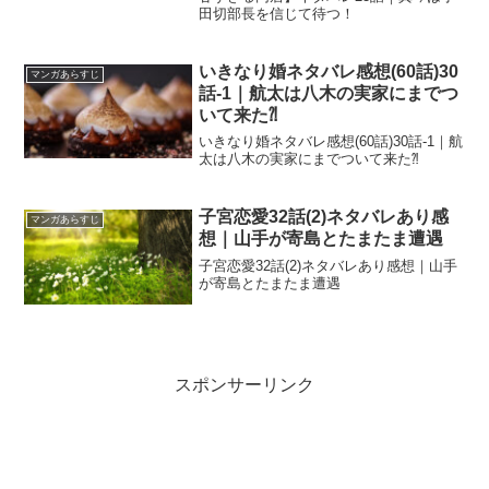
田切部長を信じて待つ！
いきなり婚ネタバレ感想(60話)30
マンガあらすじ
話-1｜航太は八木の実家にまでつ
いて来た⁈
いきなり婚ネタバレ感想(60話)30話-1｜航
太は八木の実家にまでついて来た⁈
子宮恋愛32話(2)ネタバレあり感
マンガあらすじ
想｜山手が寄島とたまたま遭遇
子宮恋愛32話(2)ネタバレあり感想｜山手
が寄島とたまたま遭遇
スポンサーリンク