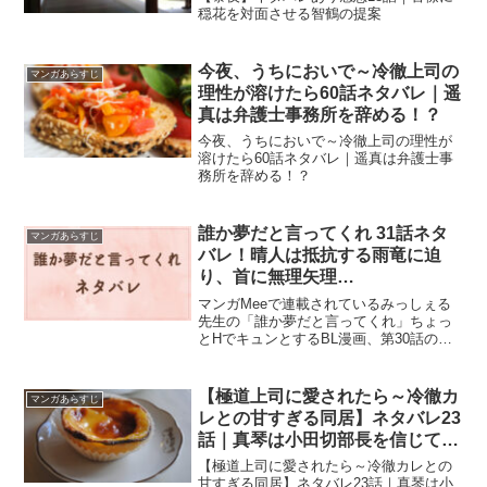
穏花を対面させる智鶴の提案
今夜、うちにおいで～冷徹上司の
マンガあらすじ
理性が溶けたら60話ネタバレ｜遥
真は弁護士事務所を辞める！？
今夜、うちにおいで～冷徹上司の理性が
溶けたら60話ネタバレ｜遥真は弁護士事
務所を辞める！？
誰か夢だと言ってくれ 31話ネタ
マンガあらすじ
バレ！晴人は抵抗する雨竜に迫
り、首に無理矢理…
マンガMeeで連載されているみっしぇる
先生の「誰か夢だと言ってくれ」ちょっ
とHでキュンとするBL漫画、第30話のネ
タバレと感想です。誰か夢だと言ってく
れ 30話ネタバレ！晴人は、雨竜に最近会
えていないことが気になって、校門で待
【極道上司に愛されたら～冷徹カ
マンガあらすじ
ち伏せしていたのだった。
レとの甘すぎる同居】ネタバレ23
話｜真琴は小田切部長を信じて待
つ！
【極道上司に愛されたら～冷徹カレとの
甘すぎる同居】ネタバレ23話｜真琴は小