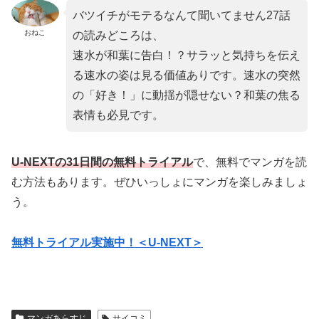
バツイチがモテるなんて聞いてません27話
おねこ
の読みどころは、
速水が和葉に告白！？サラッと気持ちを伝え
る速水の姿は見る価値ありです。速水の突然
の「好き！」に動揺が隠せない？和葉の焦る
表情も必見です。
U-NEXTの31日間の無料トライアル
で、無料でマンガを読
む方法もあります。ぜひいっしょにマンガを楽しみましょ
う。
無料トライアル実施中！＜U-NEXT＞
マンガあらすじ
サイコミ