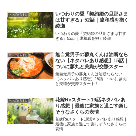
いつわりの愛「契約婚の旦那さま
マンガあらすじ
は甘すぎる」52話｜違和感を抱く
綾瀬
いつわりの愛「契約婚の旦那さまは甘す
ぎる」52話｜違和感を抱く綾瀬
無自覚男子の蓼丸くんは油断なら
マンガあらすじ
ない【ネタバレあり感想】15話｜
ついに蓼丸と美織が交際スター
ト！
無自覚男子の蓼丸くんは油断ならない
【ネタバレあり感想】15話｜ついに蓼丸
と美織が交際スタート！
花嫁Reスタート19話ネタバレあ
マンガあらすじ
り感想｜最後に家族と過ごす楽し
そうなさくらの表情
花嫁Reスタート19話ネタバレあり感想｜
最後に家族と過ごす楽しそうなさくらの
表情