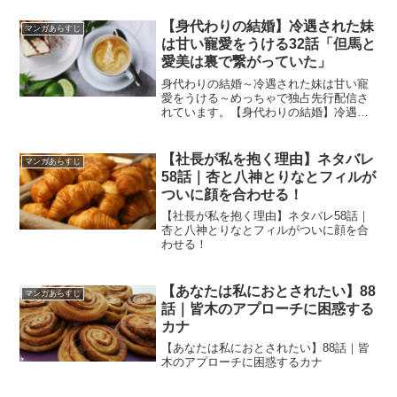
【身代わりの結婚】冷遇された妹
マンガあらすじ
は甘い寵愛をうける32話「但馬と
愛美は裏で繋がっていた」
身代わりの結婚～冷遇された妹は甘い寵
愛をうける～めっちゃで独占先行配信さ
れています。【身代わりの結婚】冷遇さ
れた妹は甘い寵愛をうける32話「但馬と
愛美は裏で繋がっていた」
【社長が私を抱く理由】ネタバレ
マンガあらすじ
58話｜杏と八神とりなとフィルが
ついに顔を合わせる！
【社長が私を抱く理由】ネタバレ58話｜
杏と八神とりなとフィルがついに顔を合
わせる！
【あなたは私におとされたい】88
マンガあらすじ
話｜皆木のアプローチに困惑する
カナ
【あなたは私におとされたい】88話｜皆
木のアプローチに困惑するカナ