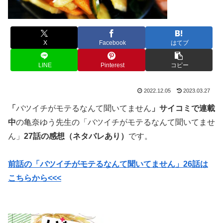
X
Facebook
はてブ
LINE
Pinterest
コピー
2022.12.05
2023.03.27
「
バツイチがモテるなんて聞いてません
」サイコミ
で連載
中
の亀奈ゆう先生の「バツイチがモテるなんて聞いてませ
ん」
27話の感想（ネタバレあり）
です。
前話の「バツイチがモテるなんて聞いてません」26話は
こちらから<<<