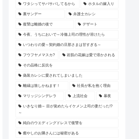
ワタシってサバサバしてるから
ホタルの嫁入り
裏サンデー
弁護士カレシ
復讐は離婚の後で
デザート
今夜、うちにおいで～冷徹上司の理性が溶けたら
いつわりの愛～契約婚の旦那さまは甘すぎる～
フウフヤメマスカ?
岩肌の花嫁は愛で溶かされる
その品格に反抗を
偽装カレシに愛されてしまいました
離縁は致しかねます！
社長が私を抱く理由
マリッジシンデレラ
上流社会
暴夜
いきなり婚～ 目が覚めたらイケメン上司の妻だった!?
～
純白のウエディングドレスで復讐を
癒やしのお隣さんには秘密がある