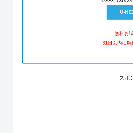
U-N
無料お
31日以内に
スポ