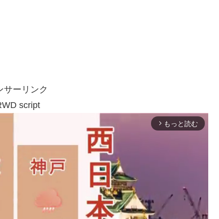
ンサーリンク
WD script
もっと読む
arrow_forward_ios