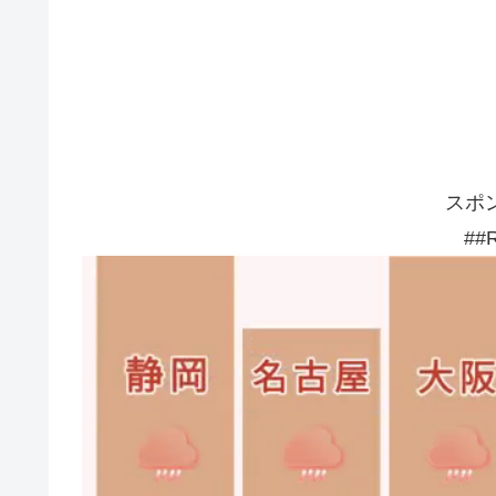
スポ
##R