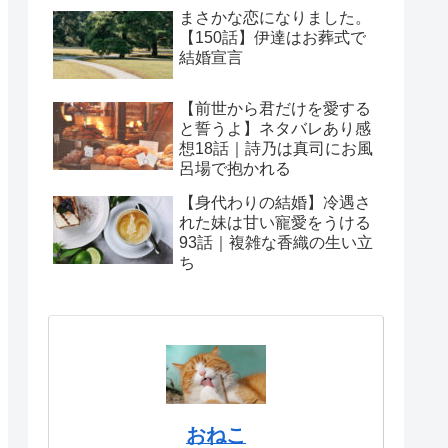
まさかな恋になりました。
【150話】伊達はお葬式で
結婚宣言
【前世から君だけを愛する
と誓うよ】ネタバレあり感
想18話｜詩乃は真司にお風
呂場で抱かれる
【身代わりの結婚】冷遇さ
れた妹は甘い寵愛をうける
93話｜複雑な香織の生い立
ち
おねこ