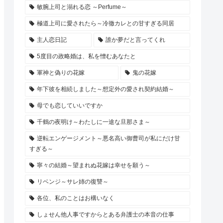
敏腕上司と溺れる恋 ～Perfume～
極道上司に愛されたら～冷徹カレとの甘すぎる同居
主人恋日記
誰か夢だと言ってくれ
5度目の政略婚は、私を憎むあなたと
軍神と偽りの花嫁
鬼の花嫁
年下彼を相続しました～想定外の愛され契約結婚～
母でも恋していいですか
千鶴の夜明け～わたしに一途な旦那さま～
逆転エンゲージメント～悪名高い御曹司が私にだけ甘
すぎる～
寧々の結婚～望まれぬ花嫁は幸せを願う～
リベンジ～サレ姉の復讐～
各位、私のことはお構いなく
しょせん他人事ですからとある弁護士の本音の仕事