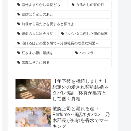
恋せよまやかし天使ども
うるわしの宵の月
結婚は予定日のあと
前世から君だけを愛すると誓うよ
運命の人に出会う話
ヤバい女に恋した僕の結末
溶けるほどの愛を隣で～冷徹社長の耽美な溺愛～
紅さす小指に婚姻を
ベツフラ
悪魔はそこに居る
【年下彼を相続しました】
想定外の愛され契約結婚ネ
タバレ6話｜柊真が裏方と
して働く真相
敏腕上司と溺れる恋 ～
Perfume～8話ネタバレ｜乃
木部長が知紗を香水でマー
キング