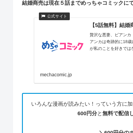
結婚商売は現在５話までめっちゃコミックに
【5話無料】結婚商
贅沢な悪妻、ビアンカ
アンカは奇跡的に18
が私のことを好きではな
mechacomic.jp
いろんな漫画が読みたい！っていう方に加
600円分
と
無料で配信
＼600円分