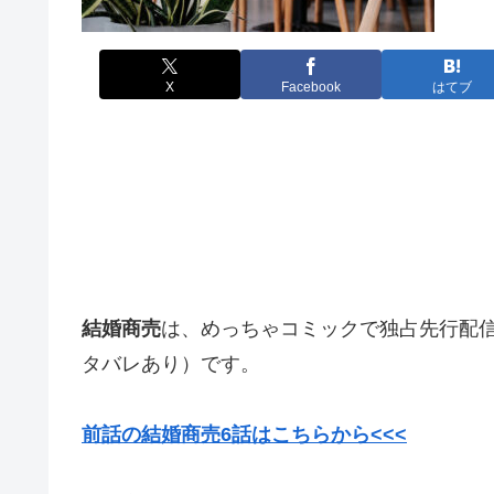
X
Facebook
はてブ
結婚商売
は、めっちゃコミックで独占先行配
タバレあり）です。
前話の結婚商売6話はこちらから<<<