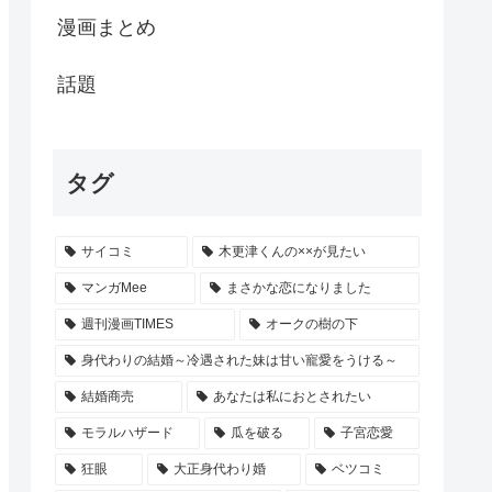
漫画まとめ
話題
タグ
サイコミ
木更津くんの××が見たい
マンガMee
まさかな恋になりました
週刊漫画TIMES
オークの樹の下
身代わりの結婚～冷遇された妹は甘い寵愛をうける～
結婚商売
あなたは私におとされたい
モラルハザード
瓜を破る
子宮恋愛
狂眼
大正身代わり婚
ベツコミ