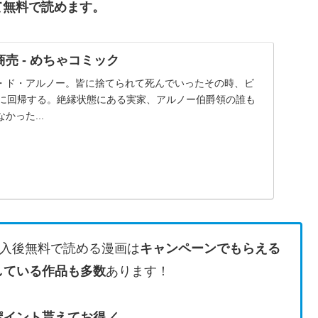
て無料で読めます。
売 - めちゃコミック
・ド・アルノー。皆に捨てられて死んでいったその時、ビ
歳に回帰する。絶縁状態にある実家、アルノー伯爵領の誰も
かった...
入後無料で読める漫画は
キャンペーンでもらえる
している作品も多数
あります！
のポイント貰えてお得／