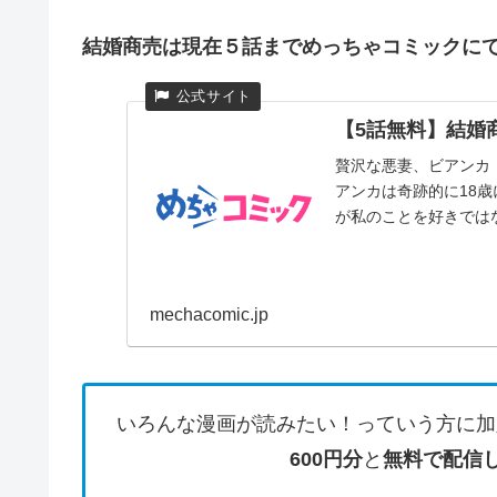
結婚商売は現在５話までめっちゃコミックに
【5話無料】結婚商
贅沢な悪妻、ビアンカ
アンカは奇跡的に18
が私のことを好きではな
mechacomic.jp
いろんな漫画が読みたい！っていう方に加
600円分
と
無料で配信