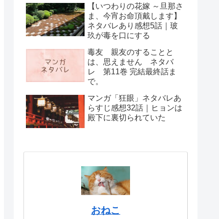
【いつわりの花嫁 ～旦那さ
ま、今宵お命頂戴します】
ネタバレあり感想5話｜玻
玖が毒を口にする
毒友 親友のすることと
は、思えません ネタバ
レ 第11巻 完結最終話ま
で。
マンガ「狂眼」ネタバレあ
らすじ感想32話｜ヒョンは
殿下に裏切られていた
おねこ