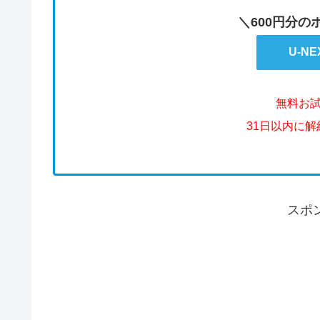
＼600円分
U-N
無料お
31日以内に
スポ