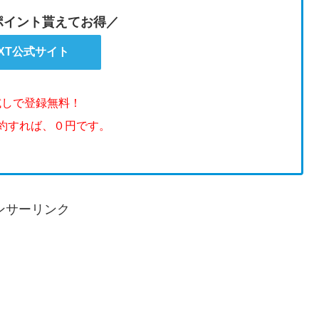
のポイント貰えてお得／
EXT公式サイト
試しで登録無料！
解約すれば、０円です。
ンサーリンク