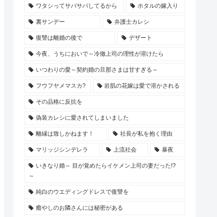
ワタシってサバサバしてるから
ホタルの嫁入り
裏サンデー
弁護士カレシ
復讐は離婚の後で
デザート
今夜、うちにおいで～冷徹上司の理性が溶けたら
いつわりの愛～契約婚の旦那さまは甘すぎる～
フウフヤメマスカ?
岩肌の花嫁は愛で溶かされる
その品格に反抗を
偽装カレシに愛されてしまいました
離縁は致しかねます！
社長が私を抱く理由
マリッジシンデレラ
上流社会
暴夜
いきなり婚～ 目が覚めたらイケメン上司の妻だった!?
～
純白のウエディングドレスで復讐を
癒やしのお隣さんには秘密がある