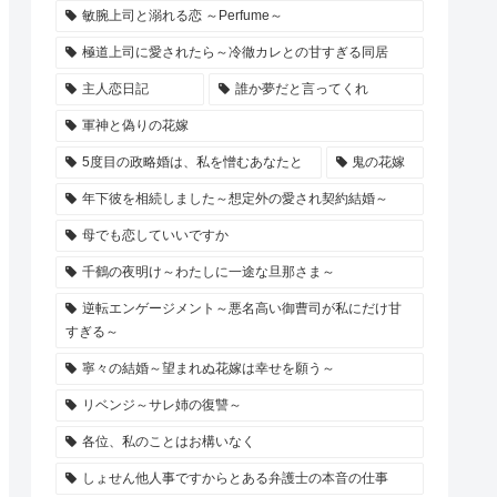
敏腕上司と溺れる恋 ～Perfume～
極道上司に愛されたら～冷徹カレとの甘すぎる同居
主人恋日記
誰か夢だと言ってくれ
軍神と偽りの花嫁
5度目の政略婚は、私を憎むあなたと
鬼の花嫁
年下彼を相続しました～想定外の愛され契約結婚～
母でも恋していいですか
千鶴の夜明け～わたしに一途な旦那さま～
逆転エンゲージメント～悪名高い御曹司が私にだけ甘
すぎる～
寧々の結婚～望まれぬ花嫁は幸せを願う～
リベンジ～サレ姉の復讐～
各位、私のことはお構いなく
しょせん他人事ですからとある弁護士の本音の仕事