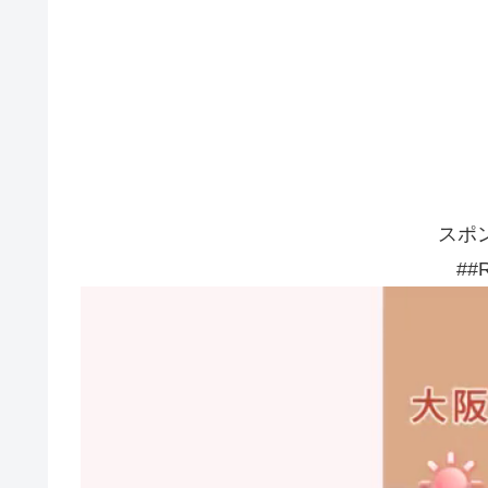
スポ
##R