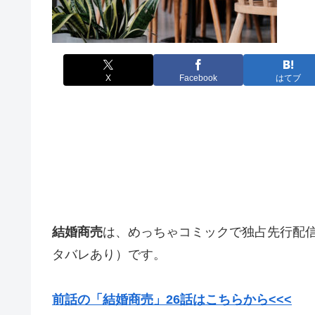
X
Facebook
はてブ
結婚商売
は、めっちゃコミックで独占先行配
タバレあり）です。
前話の「結婚商売」26
話はこちらから<<<