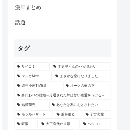
漫画まとめ
話題
タグ
サイコミ
木更津くんの××が見たい
マンガMee
まさかな恋になりました
週刊漫画TIMES
オークの樹の下
身代わりの結婚～冷遇された妹は甘い寵愛をうける～
結婚商売
あなたは私におとされたい
モラルハザード
瓜を破る
子宮恋愛
狂眼
大正身代わり婚
ベツコミ