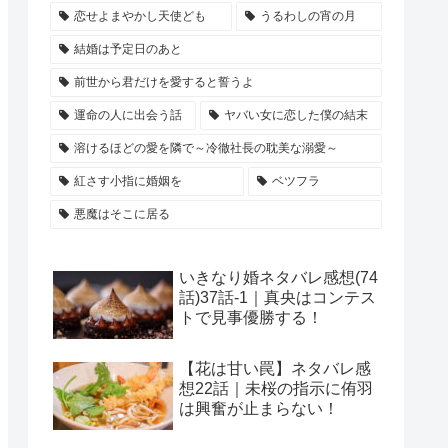
恋せよまやかし天使ども
うるわしの宵の月
結婚は予定日のあと
前世から君だけを愛すると誓うよ
運命の人に出会う話
ヤバい女に恋した僕の結末
溶けるほどの愛を隣で～冷徹社長の耽美な溺愛～
紅さす小指に婚姻を
ベツフラ
悪魔はそこに居る
いきなり婚ネタバレ感想(74
話)37話-1｜真央はコンテス
トで見事優勝する！
【花は甘い罠】ネタバレ感
想22話｜未桜の指示に侑羽
は興奮が止まらない！