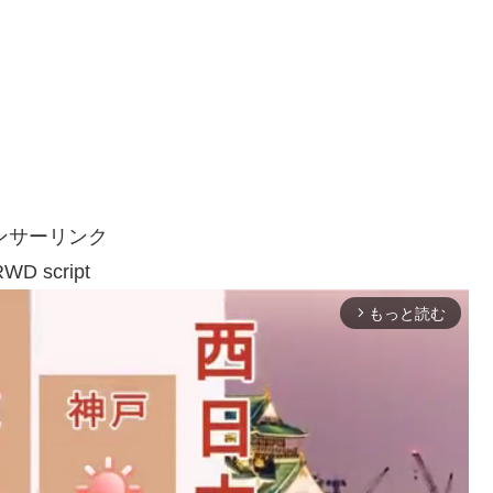
ンサーリンク
WD script
もっと読む
arrow_forward_ios